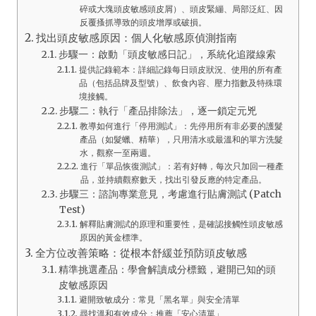
碎或大塊頭皮敏感頭皮屑）、頭皮緊繃、局部泛紅、因
反覆搔抓導致的頭皮增厚或破損。
找出頭皮敏感原因：個人化敏感原偵測指南
步驟一：啟動「頭皮敏感日記」，系統化追蹤線索
提供記錄範本：詳細記錄每日頭皮狀況、使用的所有產
品（包括品牌及型號）、飲食內容、壓力指數及特殊環
境接觸。
步驟二：執行「產品排除法」，逐一鎖定元兇
教導如何進行「停用測試」：先停用所有非必要的護髮
產品（如髮蠟、精華），只用清水或最溫和的單方洗髮
水，觀察一至兩週。
進行「單品恢復測試」：若有好轉，每次只加回一種產
品，並持續觀察數天，找出引發反應的特定產品。
步驟三：諮詢專業意見，考慮進行貼膚測試 (Patch
Test)
解釋貼膚測試的原理和重要性，是確認接觸性頭皮敏感
原因的黃金標準。
全方位改善策略：從根本舒緩並預防頭皮敏感
精準挑選產品：學會解讀成分標籤，避開已知的頭
皮敏感原因
避開致敏成分：常見「黑名單」與安全清單
尋找溫和有效成分：推薦「安心清單」