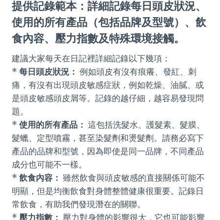
提供記錄範本：詳細記錄每日頭皮狀況、
使用的所有產品（包括品牌及型號）、飲
食內容、壓力指數及特殊環境接觸。
建議大家每天在日記裡詳細記錄以下幾項：
*
每日頭皮狀況：
例如頭皮有沒有痕癢、發紅、刺
痛，有沒有出現頭皮敏感症狀，例如乾燥、油膩、或
是頭皮敏感頭皮屑等。記錄的越仔細，越容易發現問
題。
*
使用的所有產品：
這包括洗髮水、護髮素、髮膜、
髮蠟、定型噴霧，甚至染髮劑和燙髮劑。請務必寫下
產品的品牌和型號，因為即使是同一品牌，不同產品
成分也可能不一樣。
*
飲食內容：
雖然飲食與頭皮敏感的直接關係可能不
明顯，但是均衡飲食對身體整體健康很重要。記錄日
常飲食，有助我們發現潛在的關聯。
*
壓力指數：
壓力對身體的影響很大，它也可能影響