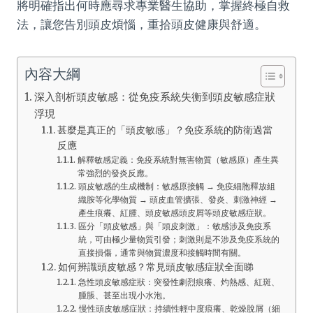
將明確指出何時應尋求專業醫生協助，掌握終極自救
法，讓您告別頭皮煩惱，重拾頭皮健康與舒適。
內容大綱
深入剖析頭皮敏感：從免疫系統失衡到頭皮敏感症狀
浮現
甚麼是真正的「頭皮敏感」？免疫系統的防衛過當
反應
解釋敏感定義：免疫系統對無害物質（敏感原）產生異
常強烈的發炎反應。
頭皮敏感的生成機制：敏感原接觸 → 免疫細胞釋放組
織胺等化學物質 → 頭皮血管擴張、發炎、刺激神經 →
產生痕癢、紅腫、頭皮敏感頭皮屑等頭皮敏感症狀。
區分「頭皮敏感」與「頭皮刺激」：敏感涉及免疫系
統，可由極少量物質引發；刺激則是不涉及免疫系統的
直接損傷，通常與物質濃度和接觸時間有關。
如何辨識頭皮敏感？常見頭皮敏感症狀全面睇
急性頭皮敏感症狀：突發性劇烈痕癢、灼熱感、紅斑、
腫脹、甚至出現小水泡。
慢性頭皮敏感症狀：持續性輕中度痕癢、乾燥脫屑（細