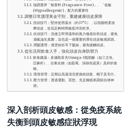
強調選擇「無香料 (Fragrance-Free)」、「低敏
(Hypoallergenic)」配方的重要性
調整日常護理黃金守則，重建健康頭皮屏障
洗頭技巧：堅持使用溫水（約37°C），以指腹輕柔按
摩頭皮，並花足夠時間徹底沖洗乾淨。
吹頭技巧：洗後立即用溫和的風力徹底吹乾頭皮，避免
濕氣滋生真菌，這也是一個重要的潛在頭皮敏感原因。
潤髮護理：僅塗抹於耳下髮絲，避免接觸頭皮。
從生活與飲食入手，強化頭皮自身防禦力
飲食建議：多攝取富含Omega-3脂肪酸（如三文魚、
亞麻籽）、抗氧化物（如藍莓、深綠色蔬菜）及鋅的食
物。
環境管理：定期以高溫清洗更換枕頭套、帽子及毛巾。
壓力管理：透過運動、冥想、充足睡眠來調節自律神
經。
深入剖析頭皮敏感：從免疫系統
失衡到頭皮敏感症狀浮現