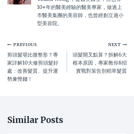
10+年的醫美經驗的醫美專家，做過上
市醫美集團的美容師，也曾經創立過小
型美容院。
Post
PREVIOUS
NEXT
剪頭髮堪比微整形？專
頭髮開叉點算？拆解6大
navigation
家詳解10大修剪頭髮好
根本原因，專家教你8招
處：改善髮質、提升運
實戰對策告別稻草髮質
勢兼慳錢！
Similar Posts