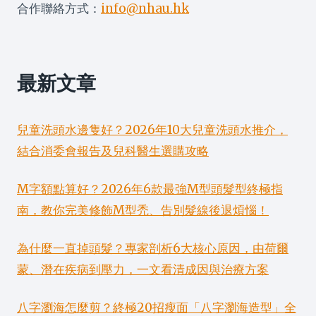
合作聯絡方式：
info@nhau.hk
最新文章
兒童洗頭水邊隻好？2026年10大兒童洗頭水推介，
結合消委會報告及兒科醫生選購攻略
M字額點算好？2026年6款最強M型頭髮型終極指
南，教你完美修飾M型禿、告別髮線後退煩惱！
為什麼一直掉頭髮？專家剖析6大核心原因，由荷爾
蒙、潛在疾病到壓力，一文看清成因與治療方案
八字瀏海怎麼剪？終極20招瘦面「八字瀏海造型」全