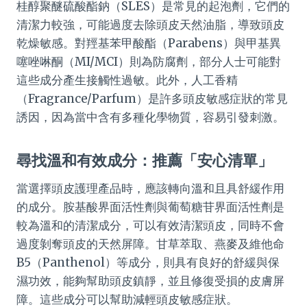
桂醇聚醚硫酸酯鈉（SLES）是常見的起泡劑，它們的
清潔力較強，可能過度去除頭皮天然油脂，導致頭皮
乾燥敏感。對羥基苯甲酸酯（Parabens）與甲基異
噻唑啉酮（MI/MCI）則為防腐劑，部分人士可能對
這些成分產生接觸性過敏。此外，人工香精
（Fragrance/Parfum）是許多頭皮敏感症狀的常見
誘因，因為當中含有多種化學物質，容易引發刺激。
尋找溫和有效成分：推薦「安心清單」
當選擇頭皮護理產品時，應該轉向溫和且具舒緩作用
的成分。胺基酸界面活性劑與葡萄糖苷界面活性劑是
較為溫和的清潔成分，可以有效清潔頭皮，同時不會
過度剝奪頭皮的天然屏障。甘草萃取、燕麥及維他命
B5（Panthenol）等成分，則具有良好的舒緩與保
濕功效，能夠幫助頭皮鎮靜，並且修復受損的皮膚屏
障。這些成分可以幫助減輕頭皮敏感症狀。