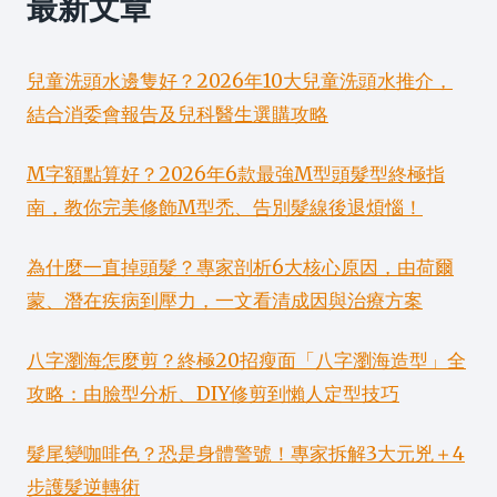
最新文章
兒童洗頭水邊隻好？2026年10大兒童洗頭水推介，
結合消委會報告及兒科醫生選購攻略
M字額點算好？2026年6款最強M型頭髮型終極指
南，教你完美修飾M型禿、告別髮線後退煩惱！
為什麼一直掉頭髮？專家剖析6大核心原因，由荷爾
蒙、潛在疾病到壓力，一文看清成因與治療方案
八字瀏海怎麼剪？終極20招瘦面「八字瀏海造型」全
攻略：由臉型分析、DIY修剪到懶人定型技巧
髮尾變咖啡色？恐是身體警號！專家拆解3大元兇＋4
步護髮逆轉術