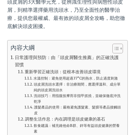
頭皮屑的3大醫學元兇，從辨識生理性與病態性頭皮
屑，到精準選擇藥用洗頭水，乃至全面性的醫學治
療，提供您最權威、最有效的頭皮屑全攻略，助您徹
底解決頭皮困擾。
內容大綱
日常護理與預防：由「頭皮屑醫生推薦」的正確洗護
習慣
重新學習正確洗頭：從根本改善頭皮環境
水溫控制：避免使用超過37°C的熱水，防止過度刺激
頭皮屑洗頭水選擇：非治療期間，應選擇溫和、成分單
純的頭皮屑洗頭水
洗頭技巧：用指腹按摩而非指甲抓撓，並確保徹底沖洗
乾淨
護髮產品的使用：嚴格避免護髮素、髮膜等產品接觸頭
皮
調整生活作息：內在調理是頭皮健康的基石
飲食建議：補充維他命B群、鋅等有益頭皮健康的營養
素