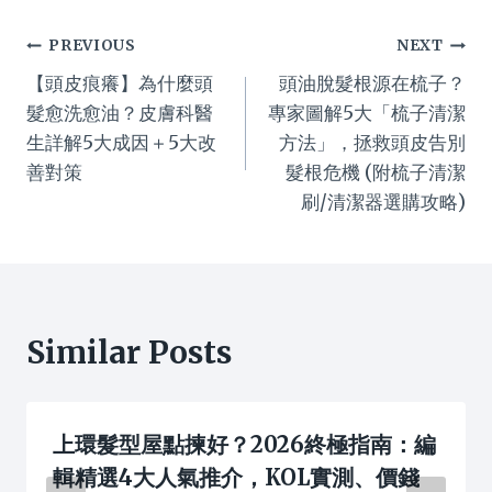
Post
PREVIOUS
NEXT
【頭皮痕癢】為什麼頭
頭油脫髮根源在梳子？
navigation
髮愈洗愈油？皮膚科醫
專家圖解5大「梳子清潔
生詳解5大成因＋5大改
方法」，拯救頭皮告別
善對策
髮根危機 (附梳子清潔
刷/清潔器選購攻略)
Similar Posts
上環髮型屋點揀好？2026終極指南：編
輯精選4大人氣推介，KOL實測、價錢