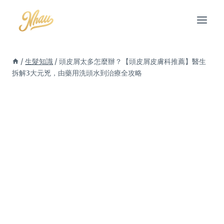
Skip
to
content
/
生髮知識
/
頭皮屑太多怎麼辦？【頭皮屑皮膚科推薦】醫生
拆解3大元兇，由藥用洗頭水到治療全攻略