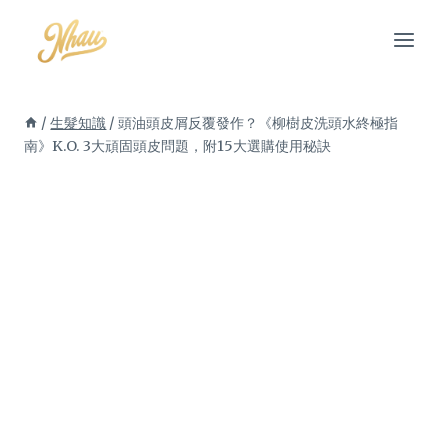
Skip
to
content
/
生髮知識
/
頭油頭皮屑反覆發作？《柳樹皮洗頭水終極指
南》K.O. 3大頑固頭皮問題，附15大選購使用秘訣