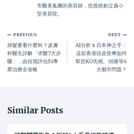
市醫美集團的美容師，也曾經創立過小
型美容院。
Post
PREVIOUS
NEXT
掉髮要看什麼科？皮膚
AI分析 x 日本神之手：
navigation
科醫生詳解「求醫7大步
這款香港頭皮按摩如何
驟」，由自我評估到專
幫您KO失眠、頭痛等4
業治療全攻略
大都市問題？
Similar Posts