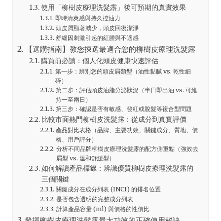
使用「柳樹皮療理洗髮露」後可預期的真實效果
即時清爽感與持久控油力
頭皮屑顯著減少，頭皮回復潔淨
舒緩因刺激引起的紅腫與不適感
【選購指南】教您揀選最適合您的柳樹皮療理洗髮露
購買前必讀：個人化頭皮健康快速評估
第一步：辨別您的頭皮屑類型（油性黏膩 vs. 乾性細
碎）
第二步：評估頭皮油脂分泌狀況（半日即出油 vs. 可維
持一至兩日）
第三步：確認是否有敏感、發紅或脫髮等複合型問題
比較市面熱門柳樹皮洗髮露：從成分到真實評價
產品對比表格（品牌、主要功效、關鍵成分、質地、價
格、用戶評分）
分析不同品牌柳樹皮療理洗髮露的配方側重點（強效去
屑型 vs. 溫和舒緩型）
如何解讀產品標籤：辨識優質柳樹皮療理洗髮露的
三個關鍵
關鍵成分在成分列表 (INCI) 的排名位置
是否包含透明的完整成分列表
計算產品容量 (ml) 與價格的性價比
發揮柳樹皮療理洗髮露最大功效的正確使用秘訣