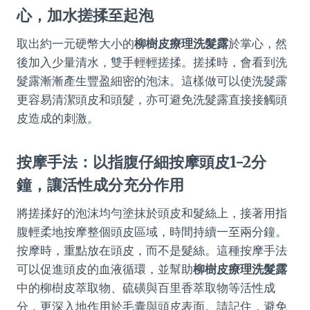
心，加水搓揉至起泡
取出約一元硬幣大小的
柳樹皮療理洗髮露
於掌心，然
後加入少量清水，雙手輕輕搓揉。搓揉時，會看到洗
髮露漸漸產生豐盈細密的泡沫。這樣做可以使洗髮露
更容易清潔頭皮和頭髮，亦可避免洗髮露直接接觸頭
皮造成的刺激。
按摩手法：以指腹仔細按摩頭皮1-2分
鐘，讓活性成分充分作用
將搓揉好的泡沫均勻塗抹於頭皮和髮絲上，接著用指
腹輕柔地按摩整個頭皮區域，時間持續一至兩分鐘。
按摩時，重點放在頭皮，而不是髮絲。這種按摩手法
可以促進頭皮的血液循環，並幫助
柳樹皮療理洗髮露
中的柳樹皮萃取物、硫磺與百里香萃取物等活性成
分，更深入地作用於毛囊與頭皮表面。請記住，避免