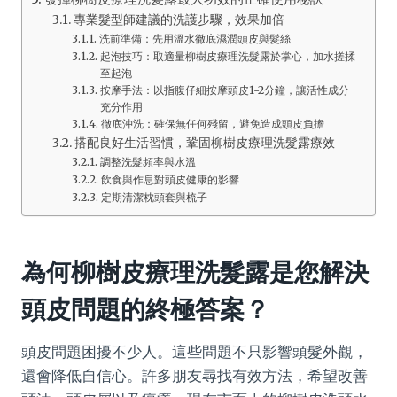
專業髮型師建議的洗護步驟，效果加倍
洗前準備：先用溫水徹底濕潤頭皮與髮絲
起泡技巧：取適量柳樹皮療理洗髮露於掌心，加水搓揉
至起泡
按摩手法：以指腹仔細按摩頭皮1-2分鐘，讓活性成分
充分作用
徹底沖洗：確保無任何殘留，避免造成頭皮負擔
搭配良好生活習慣，鞏固柳樹皮療理洗髮露療效
調整洗髮頻率與水溫
飲食與作息對頭皮健康的影響
定期清潔枕頭套與梳子
為何
柳樹皮療理洗髮露
是您解決
頭皮問題的終極答案？
頭皮問題困擾不少人。這些問題不只影響頭髮外觀，
還會降低自信心。許多朋友尋找有效方法，希望改善