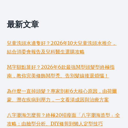
最新文章
兒童洗頭水邊隻好？2026年10大兒童洗頭水推介，
結合消委會報告及兒科醫生選購攻略
M字額點算好？2026年6款最強M型頭髮型終極指
南，教你完美修飾M型禿、告別髮線後退煩惱！
為什麼一直掉頭髮？專家剖析6大核心原因，由荷爾
蒙、潛在疾病到壓力，一文看清成因與治療方案
八字瀏海怎麼剪？終極20招瘦面「八字瀏海造型」全
攻略：由臉型分析、DIY修剪到懶人定型技巧