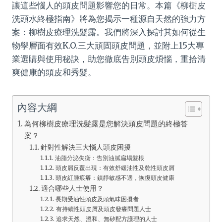
讓這些惱人的頭皮問題影響您的日常。本篇《柳樹皮
洗頭水終極指南》將為您揭示一種源自天然的強力方
案：柳樹皮療理洗髮露。我們將深入探討其如何從生
物學層面有效K.O.三大頑固頭皮問題，並附上15大專
業選購與使用秘訣，助您徹底告別頭皮煩惱，重拾清
爽健康的頭皮和秀髮。
內容大綱
為何柳樹皮療理洗髮露是您解決頭皮問題的終極答
案？
針對性解決三大惱人頭皮困擾
油脂分泌失衡：告別油膩扁塌髮根
頭皮屑反覆出現：有效舒緩油性及乾性頭皮屑
頭皮紅腫痕癢：鎮靜敏感不適，恢復頭皮健康
適合哪些人士使用？
長期受油性頭皮及頭氣味困擾者
有持續性頭皮屑及頭皮發癢問題人士
追求天然、溫和、無矽配方護理的人士