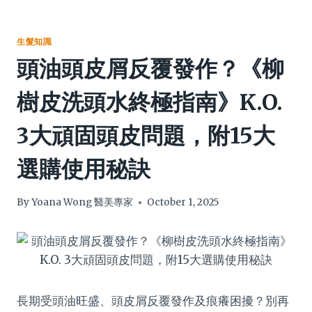
生髮知識
頭油頭皮屑反覆發作？《柳
樹皮洗頭水終極指南》K.O.
3大頑固頭皮問題，附15大
選購使用秘訣
By
Yoana Wong 醫美專家
October 1, 2025
長期受頭油旺盛、頭皮屑反覆發作及痕癢困擾？別再