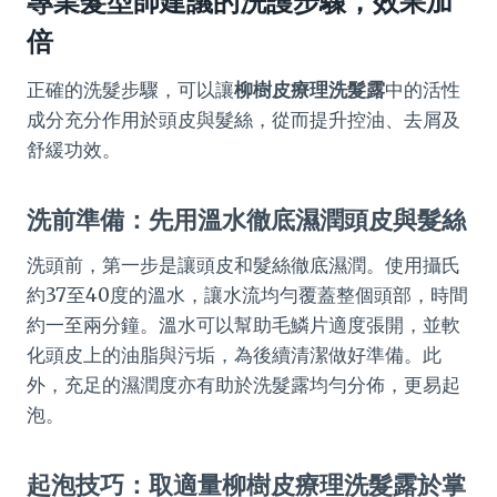
專業髮型師建議的洗護步驟，效果加
倍
正確的洗髮步驟，可以讓
柳樹皮療理洗髮露
中的活性
成分充分作用於頭皮與髮絲，從而提升控油、去屑及
舒緩功效。
洗前準備：先用溫水徹底濕潤頭皮與髮絲
洗頭前，第一步是讓頭皮和髮絲徹底濕潤。使用攝氏
約37至40度的溫水，讓水流均勻覆蓋整個頭部，時間
約一至兩分鐘。溫水可以幫助毛鱗片適度張開，並軟
化頭皮上的油脂與污垢，為後續清潔做好準備。此
外，充足的濕潤度亦有助於洗髮露均勻分佈，更易起
泡。
起泡技巧：取適量
柳樹皮療理洗髮露
於掌