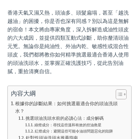
香港天氣又濕又熱，頭油多、頭髮扁塌，甚至「越洗
越油」的困擾，你是否也深有同感？別以為這是無解
的宿命！本文將由專家角度，深入拆解造成油性頭皮
的六大成因，並提供四類互動式診斷，助你釐清頭油
元兇。無論你是純油性、外油內乾、敏感性或混合性
頭皮，我們都將教你如何精準挑選最適合香港人使用
的頭油洗頭水，並掌握正確洗護技巧，從此告別油
膩，重拾清爽自信。
內容大綱
根據你的診斷結果：如何挑選最適合你的頭油洗頭
水？
挑選頭油洗頭水前的必讀心法：成分解碼
綠燈成分：尋找這些溫和有效的控油救星
紅燈成分：避開這些可能令油頭問題惡化的陷阱
針對性頭油洗頭水推薦指南