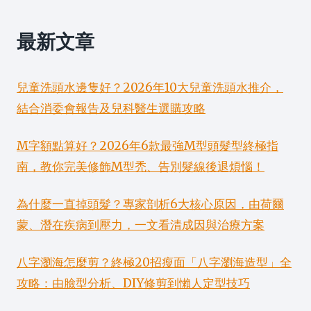
最新文章
兒童洗頭水邊隻好？2026年10大兒童洗頭水推介，
結合消委會報告及兒科醫生選購攻略
M字額點算好？2026年6款最強M型頭髮型終極指
南，教你完美修飾M型禿、告別髮線後退煩惱！
為什麼一直掉頭髮？專家剖析6大核心原因，由荷爾
蒙、潛在疾病到壓力，一文看清成因與治療方案
八字瀏海怎麼剪？終極20招瘦面「八字瀏海造型」全
攻略：由臉型分析、DIY修剪到懶人定型技巧