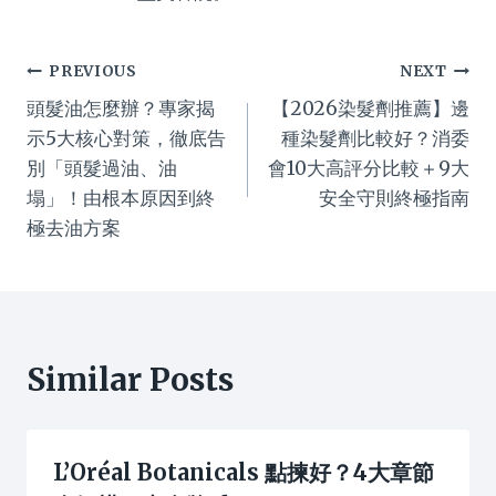
Post
PREVIOUS
NEXT
頭髮油怎麼辦？專家揭
【2026染髮劑推薦】邊
navigation
示5大核心對策，徹底告
種染髮劑比較好？消委
別「頭髮過油、油
會10大高評分比較＋9大
塌」！由根本原因到終
安全守則終極指南
極去油方案
Similar Posts
L’Oréal Botanicals 點揀好？4大章節