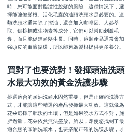
時，您可能面對脂溢性脫髮的風險。這種情況下，選
擇能強健髮根、活化毛囊的油頭洗頭水是必要的。這
類洗頭水通常除了控油，還會加入咖啡因、人參萃
取、鋸棕櫚或生物素等成分，它們可以幫助刺激毛
囊，而且能促進頭髮生長。同時，這類產品通常會加
強頭皮的血液循環，所以能夠為髮根提供更多養分。
買對了也要洗對！發揮頭油洗頭
水最大功效的黃金洗護步驟
挑選適合的頭油洗頭水固然重要，但是正確的洗護方
式，才能讓這些精選的產品發揮最大功效。這就像為
花朵選擇了肥沃的土壤，但是如果澆水方式不對，施
肥過量，花朵依然無法盛放。所以，即使您找到了最
適合您的頭油洗頭水，也要搭配正確的洗護步驟，才