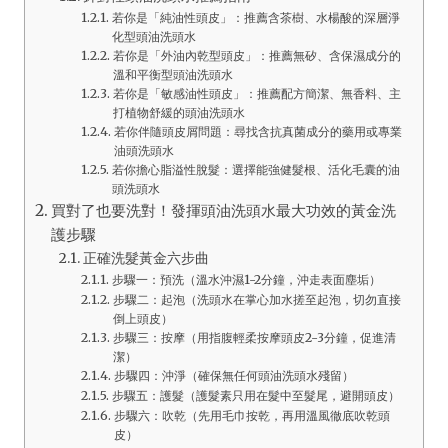
若你是「純油性頭皮」：推薦含茶樹、水楊酸的深層淨
化型頭油洗頭水
若你是「外油內乾型頭皮」：推薦無矽、含保濕成分的
溫和平衡型頭油洗頭水
若你是「敏感油性頭皮」：推薦配方簡潔、無香料、主
打植物舒緩的頭油洗頭水
若你伴隨頭皮屑問題：尋找含抗真菌成分的藥用或專業
油頭洗頭水
若你擔心脂溢性脫髮：選擇能強健髮根、活化毛囊的油
頭洗頭水
買對了也要洗對！發揮頭油洗頭水最大功效的黃金洗
護步驟
正確洗髮黃金六步曲
步驟一：預洗（溫水沖濕1-2分鐘，沖走表面塵垢）
步驟二：起泡（洗頭水在掌心加水搓至起泡，切勿直接
倒上頭皮）
步驟三：按摩（用指腹輕柔按摩頭皮2-3分鐘，促進清
潔）
步驟四：沖淨（確保無任何頭油洗頭水殘留）
步驟五：護髮（護髮素只用在髮中至髮尾，避開頭皮）
步驟六：吹乾（先用毛巾按乾，再用溫風徹底吹乾頭
皮）