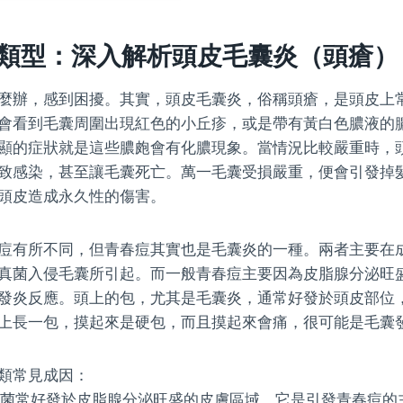
類型：深入解析頭皮毛囊炎（頭瘡）
麼辦，感到困擾。其實，頭皮毛囊炎，俗稱頭瘡，是頭皮上
會看到毛囊周圍出現紅色的小丘疹，或是帶有黃白色膿液的
顯的症狀就是這些膿皰會有化膿現象。當情況比較嚴重時，
致感染，甚至讓毛囊死亡。萬一毛囊受損嚴重，便會引發掉
頭皮造成永久性的傷害。
痘有所不同，但青春痘其實也是毛囊炎的一種。兩者主要在
真菌入侵毛囊所引起。而一般青春痘主要因為皮脂腺分泌旺
發炎反應。頭上的包，尤其是毛囊炎，通常好發於頭皮部位
上長一包，摸起來是硬包，而且摸起來會痛，很可能是毛囊
類常見成因：
菌常好發於皮脂腺分泌旺盛的皮膚區域，它是引發青春痘的