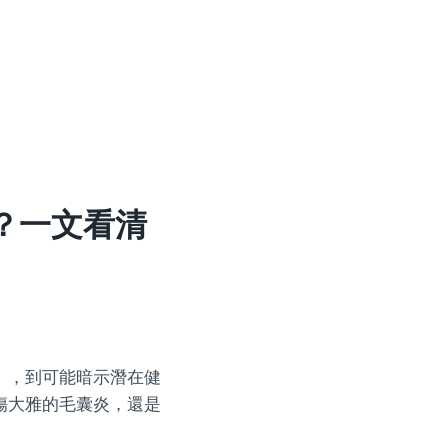
？一文看清
」，到可能暗示潛在健
傷大雅的毛囊炎，還是