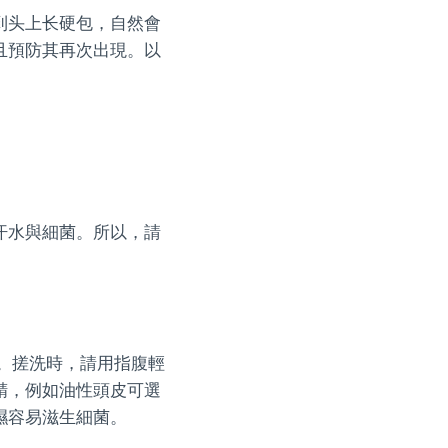
到头上长硬包，自然會
且預防其再次出現。以
汗水與細菌。所以，請
。搓洗時，請用指腹輕
精，例如油性頭皮可選
濕容易滋生細菌。