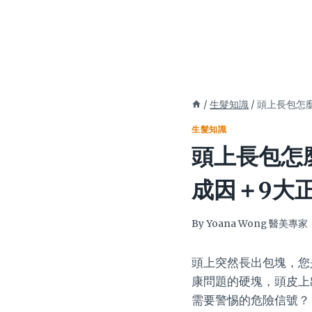
/
生髮知識
/
頭上長包怎
生髮知識
頭上長包怎
成因＋9大
By
Yoana Wong 醫美專家
頭上突然長出包塊，您
康問題的硬塊，頭皮上
需要警惕的危險信號？