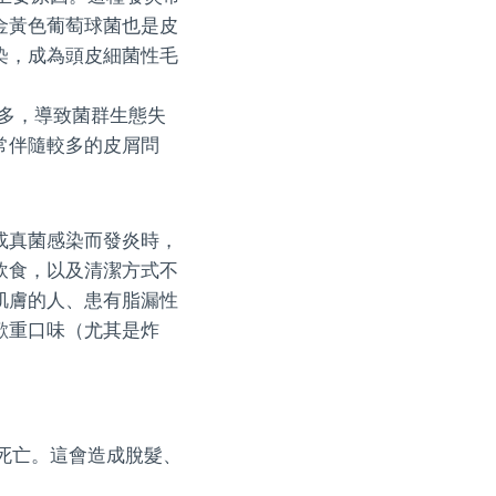
金黃色葡萄球菌也是皮
染，成為頭皮細菌性毛
多，導致菌群生態失
常伴隨較多的皮屑問
或真菌感染而發炎時，
飲食，以及清潔方式不
肌膚的人、患有脂漏性
歡重口味（尤其是炸
。
。
死亡。這會造成脫髮、