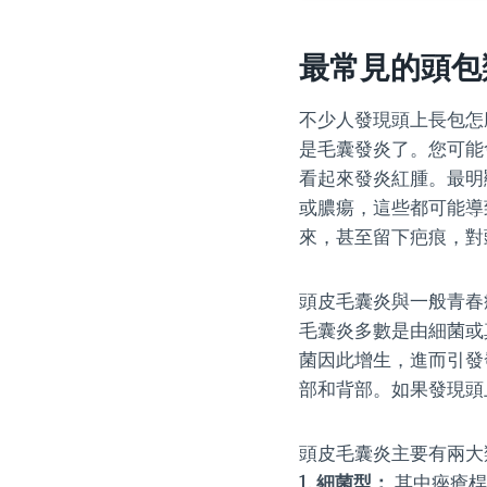
最常見的頭包
不少人發現頭上長包怎
是毛囊發炎了。您可能
看起來發炎紅腫。最明
或膿瘍，這些都可能導
來，甚至留下疤痕，對
頭皮毛囊炎與一般青春
毛囊炎多數是由細菌或
菌因此增生，進而引發
部和背部。如果發現頭
頭皮毛囊炎主要有兩大
1.
細菌型：
其中痤瘡桿