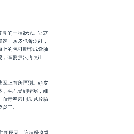
常見的一種狀況。它就
膿皰。頭皮也會泛紅，
頭上的包可能形成囊腫
髮，頭髮無法再長出
成因上有所區別。頭皮
盛，毛孔受到堵塞，細
，而青春痘則常見於臉
發炎了。
主要原因。這種發炎常