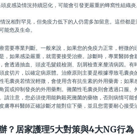
頭皮感染情況持續惡化，可能會引發更嚴重的蜂窩性組織炎
情況相對罕見，但免疫力低下的人仍需多加留意。這些都是
可能危及生命。
療需要專業判斷。一般來說，如果您的免疫力正常，輕微的頭
是，如果感染嚴重，就需要接受治療。診斷時，專業醫師會
，會透過抽血、頭皮毛髮鏡檢測、刮屑檢查來釐清病因。有
頭皮切片，以確定病原體。治療原則主要是根據導致毛囊炎
性毛囊炎若情況輕微，會使用含有抗生素的外用藥膏；如果
角質或抑制發炎的外用藥劑。黴菌性毛囊炎則會透過口服、
。請注意，您必須使用能夠殺死黴菌的藥物，否則病情可能
皮膚專科醫師正確診斷才能對症下藥，並且您需要耐心接受
辦？居家護理5大對策與4大NG行為