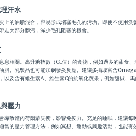
處理汗水
皮上的油脂混合，容易形成堵塞毛孔的污垢。即使不使用洗
帶走大部分髒污，減少毛孔阻塞的機會。
慣
息息相關。高升糖指數（GI值）的食物，例如過多的甜食、
油脂。乳製品也可能加劇發炎反應。建議多攝取富含Omega
，以及含有維生素A、維生素C的抗氧化蔬果，例如甜椒、馬
息與壓力
會導致體內荷爾蒙失衡，影響免疫力。充足的睡眠，建議每晚
適當的壓力管理方法，例如冥想、運動或興趣活動，也能有