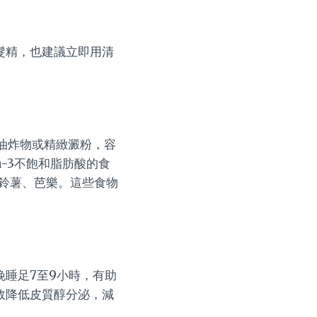
髮精，也建議立即用清
油炸物或精緻澱粉，容
-3不飽和脂肪酸的食
鈴薯、芭樂。這些食物
睡足7至9小時，有助
效降低皮質醇分泌，減