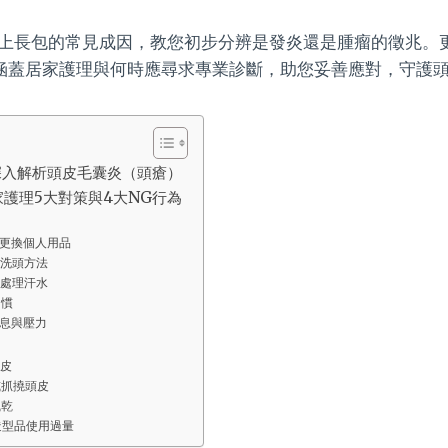
上長包的常見成因，教您初步分辨是發炎還是腫瘤的徵兆。
涵蓋居家護理與何時應尋求專業診斷，助您妥善應對，守護
深入解析頭皮毛囊炎（頭瘡）
護理5大對策與4大NG行為
更換個人用品
洗頭方法
處理汗水
習慣
息與壓力
皮
或抓撓頭皮
風乾
造型品使用過量