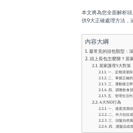
本文將為您全面解析頭
供9大正確處理方法，
內容大綱
最常見的頭包類型：
頭上長包怎麼辦？居家
居家護理5大對策
一、定期清潔與
二、掌握正確的
三、運動後立即
四、調整飲食
五、管理生活作
4大NG行為
一、過度清潔頭
二、外力拉扯
三、頭髮自然
四、護髮品或