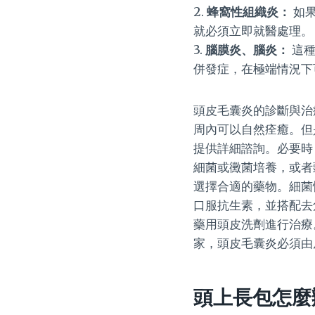
2.
蜂窩性組織炎：
如果
就必須立即就醫處理。
3.
腦膜炎、腦炎：
這種
併發症，在極端情況下
頭皮毛囊炎的診斷與治
周內可以自然痊癒。但
提供詳細諮詢。必要時
細菌或黴菌培養，或者
選擇合適的藥物。細菌
口服抗生素，並搭配去
藥用頭皮洗劑進行治療
家，頭皮毛囊炎必須由
頭上長包怎麼