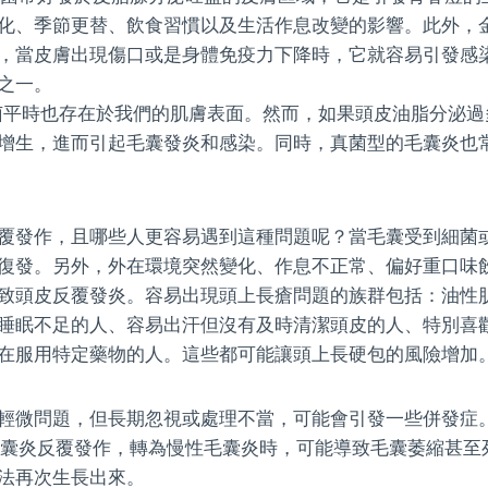
化、季節更替、飲食習慣以及生活作息改變的影響。此外，
，當皮膚出現傷口或是身體免疫力下降時，它就容易引發感
之一。
平時也存在於我們的肌膚表面。然而，如果頭皮油脂分泌過
增生，進而引起毛囊發炎和感染。同時，真菌型的毛囊炎也
覆發作，且哪些人更容易遇到這種問題呢？當毛囊受到細菌
復發。另外，外在環境突然變化、作息不正常、偏好重口味
致頭皮反覆發炎。容易出現頭上長瘡問題的族群包括：油性
睡眠不足的人、容易出汗但沒有及時清潔頭皮的人、特別喜
在服用特定藥物的人。這些都可能讓頭上長硬包的風險增加
輕微問題，但長期忽視或處理不當，可能會引發一些併發症
囊炎反覆發作，轉為慢性毛囊炎時，可能導致毛囊萎縮甚至
法再次生長出來。