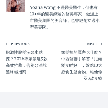
Yoana Wong 不是醫美醫生，但也有
10+年的醫美經驗的醫美專家，做過上
市醫美集團的美容師，也曾經創立過小
型美容院。
Post
PREVIOUS
NEXT
脂溢性脫髮洗頭水點
頭髮掉的厲害吃什麼？
navigation
揀？2026專家嚴選9款
中西醫聯手解答「甩頭
高效推薦，告別頭油脫
髮食咩好」，盤點10大
髮終極指南
必食生髮食物、維他命
及3款食療