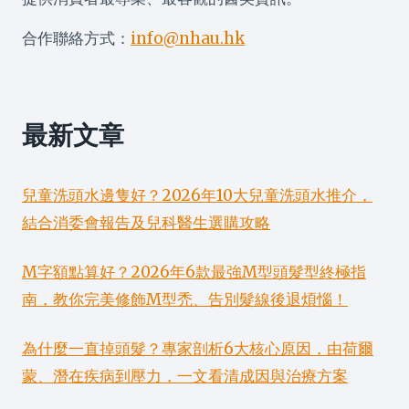
合作聯絡方式：
info@nhau.hk
最新文章
兒童洗頭水邊隻好？2026年10大兒童洗頭水推介，
結合消委會報告及兒科醫生選購攻略
M字額點算好？2026年6款最強M型頭髮型終極指
南，教你完美修飾M型禿、告別髮線後退煩惱！
為什麼一直掉頭髮？專家剖析6大核心原因，由荷爾
蒙、潛在疾病到壓力，一文看清成因與治療方案