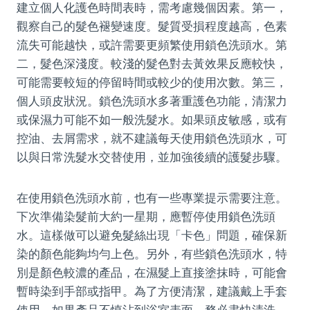
建立個人化護色時間表時，需考慮幾個因素。第一，
觀察自己的髮色褪變速度。髮質受損程度越高，色素
流失可能越快，或許需要更頻繁使用鎖色洗頭水。第
二，髮色深淺度。較淺的髮色對去黃效果反應較快，
可能需要較短的停留時間或較少的使用次數。第三，
個人頭皮狀況。鎖色洗頭水多著重護色功能，清潔力
或保濕力可能不如一般洗髮水。如果頭皮敏感，或有
控油、去屑需求，就不建議每天使用鎖色洗頭水，可
以與日常洗髮水交替使用，並加強後續的護髮步驟。
在使用鎖色洗頭水前，也有一些專業提示需要注意。
下次準備染髮前大約一星期，應暫停使用鎖色洗頭
水。這樣做可以避免髮絲出現「卡色」問題，確保新
染的顏色能夠均勻上色。另外，有些鎖色洗頭水，特
別是顏色較濃的產品，在濕髮上直接塗抹時，可能會
暫時染到手部或指甲。為了方便清潔，建議戴上手套