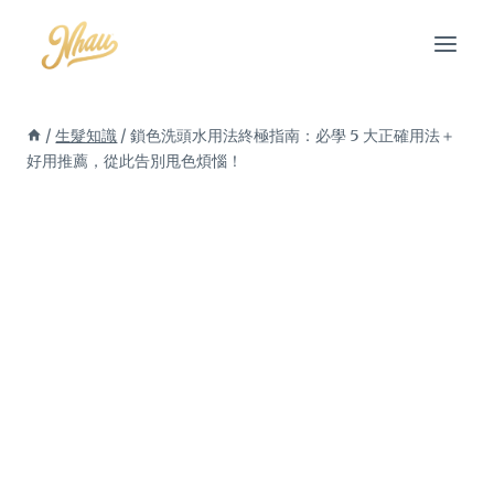
Skip
to
content
/
生髮知識
/
鎖色洗頭水用法終極指南：必學 5 大正確用法＋
好用推薦，從此告別甩色煩惱！