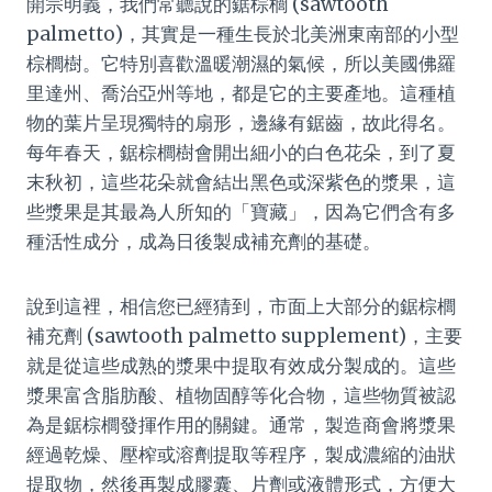
開宗明義，我們常聽說的鋸棕櫚 (sawtooth
palmetto)，其實是一種生長於北美洲東南部的小型
棕櫚樹。它特別喜歡溫暖潮濕的氣候，所以美國佛羅
里達州、喬治亞州等地，都是它的主要產地。這種植
物的葉片呈現獨特的扇形，邊緣有鋸齒，故此得名。
每年春天，鋸棕櫚樹會開出細小的白色花朵，到了夏
末秋初，這些花朵就會結出黑色或深紫色的漿果，這
些漿果是其最為人所知的「寶藏」，因為它們含有多
種活性成分，成為日後製成補充劑的基礎。
說到這裡，相信您已經猜到，市面上大部分的鋸棕櫚
補充劑 (sawtooth palmetto supplement)，主要
就是從這些成熟的漿果中提取有效成分製成的。這些
漿果富含脂肪酸、植物固醇等化合物，這些物質被認
為是鋸棕櫚發揮作用的關鍵。通常，製造商會將漿果
經過乾燥、壓榨或溶劑提取等程序，製成濃縮的油狀
提取物，然後再製成膠囊、片劑或液體形式，方便大