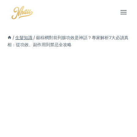
Skip
to
content
/
生髮知識
/
鋸棕櫚對前列腺功效是神話？專家解析7大必讀真
相：從功效、副作用到禁忌全攻略