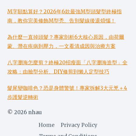
M字額點算好？2026年6款最強M型頭髮型終極指
南，教你完美修飾M型禿、告別髮線後退煩惱！
為什麼一直掉頭髮？專家剖析6大核心原因，由荷爾
蒙、潛在疾病到壓力，一文看清成因與治療方案
八字瀏海怎麼剪？終極20招瘦面「八字瀏海造型」全
攻略：由臉型分析、DIY修剪到懶人定型技巧
髮尾變咖啡色？恐是身體警號！專家拆解3大元兇＋4
步護髮逆轉術
© 2026 nhau
Home
Privacy Policy