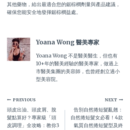
其他藥物，給出最適合您的鋸棕櫚劑量與產品建議，
確保您能安全地發揮鋸棕櫚益處。
Yoana Wong 醫美專家
Yoana Wong 不是醫美醫生，但也有
10+年的醫美經驗的醫美專家，做過上
市醫美集團的美容師，也曾經創立過小
型美容院。
Post
PREVIOUS
NEXT
頭皮出油、頭皮屑、脫
告別自然捲短髮亂翹：
navigation
髮點算好？專家級「頭
自然捲短髮女必看！4款
皮調理」全攻略：教你3
氣質自然捲短髮型及終