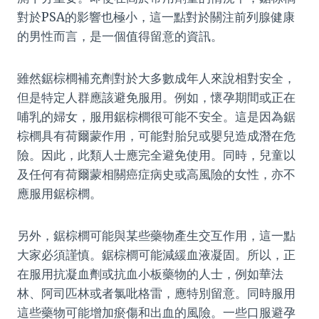
對於PSA的影響也極小，這一點對於關注前列腺健康
的男性而言，是一個值得留意的資訊。
雖然鋸棕櫚補充劑對於大多數成年人來說相對安全，
但是特定人群應該避免服用。例如，懷孕期間或正在
哺乳的婦女，服用鋸棕櫚很可能不安全。這是因為鋸
棕櫚具有荷爾蒙作用，可能對胎兒或嬰兒造成潛在危
險。因此，此類人士應完全避免使用。同時，兒童以
及任何有荷爾蒙相關癌症病史或高風險的女性，亦不
應服用鋸棕櫚。
另外，鋸棕櫚可能與某些藥物產生交互作用，這一點
大家必須謹慎。鋸棕櫚可能減緩血液凝固。所以，正
在服用抗凝血劑或抗血小板藥物的人士，例如華法
林、阿司匹林或者氯吡格雷，應特別留意。同時服用
這些藥物可能增加瘀傷和出血的風險。一些口服避孕