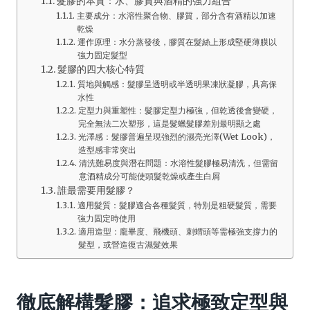
髮膠的本質：水、膠質與酒精的強力組合
主要成分：水溶性聚合物、膠質，部分含有酒精以加速
乾燥
運作原理：水分蒸發後，膠質在髮絲上形成堅硬薄膜以
強力固定髮型
髮膠的四大核心特質
質地與觸感：髮膠呈透明或半透明果凍狀凝膠，具高保
水性
定型力與重塑性：髮膠定型力極強，但乾透後會變硬，
完全無法二次塑形，這是髮蠟髮膠差別最明顯之處
光澤感：髮膠普遍呈現強烈的濕亮光澤(Wet Look)，
造型感非常突出
清洗難易度與潛在問題：水溶性髮膠極易清洗，但需留
意酒精成分可能使頭髮乾燥或產生白屑
誰最需要用髮膠？
適用髮質：髮膠適合各種髮質，特別是粗硬髮質，需要
強力固定時使用
適用造型：龐畢度、飛機頭、刺蝟頭等需極強支撐力的
髮型，或營造復古濕髮效果
徹底解構髮膠：追求極致定型與