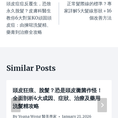
頭皮痘痘反覆生，恐致
正常髮際線的標準？專
navigation
永久脫髮？皮膚科醫生
家詳解5大髮線形狀＋16
教你6大對策KO頑固頭
個改善方法
皮痘：由揀啱洗髮精、
藥膏到治療全攻略
Similar Posts
頭皮狂痕、脫髮？恐是頭皮黴菌作怪！
全面剖析4大成因、症狀、治療及藥用
洗髮精攻略
By
Yoana Wong 醫美專家
January 21, 2026