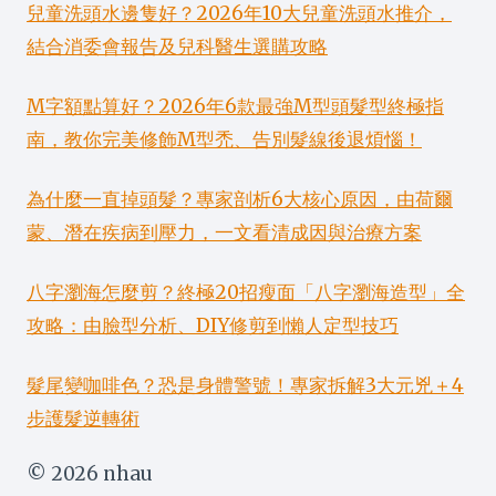
兒童洗頭水邊隻好？2026年10大兒童洗頭水推介，
結合消委會報告及兒科醫生選購攻略
M字額點算好？2026年6款最強M型頭髮型終極指
南，教你完美修飾M型禿、告別髮線後退煩惱！
為什麼一直掉頭髮？專家剖析6大核心原因，由荷爾
蒙、潛在疾病到壓力，一文看清成因與治療方案
八字瀏海怎麼剪？終極20招瘦面「八字瀏海造型」全
攻略：由臉型分析、DIY修剪到懶人定型技巧
髮尾變咖啡色？恐是身體警號！專家拆解3大元兇＋4
步護髮逆轉術
© 2026 nhau