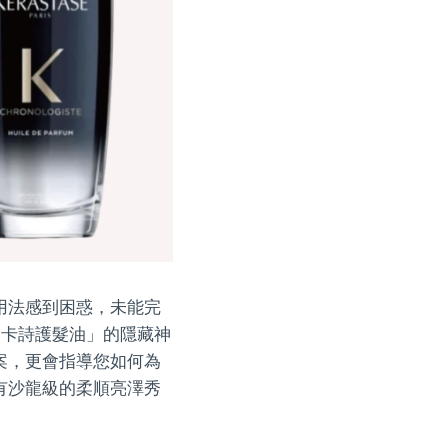
用法感到困惑，未能完
「卡詩護髮油」的隱藏神
案，更會指導您如何為
有沙龍級的柔順亮澤秀