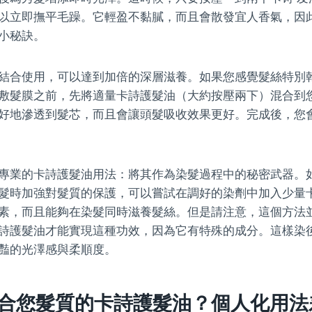
以立即撫平毛躁。它輕盈不黏膩，而且會散發宜人香氣，因
小秘訣。
結合使用，可以達到加倍的深層滋養。如果您感覺髮絲特別
敷髮膜之前，先將適量卡詩護髮油（大約按壓兩下）混合到
好地滲透到髮芯，而且會讓頭髮吸收效果更好。完成後，您
專業的卡詩護髮油用法：將其作為染髮過程中的秘密武器。
髮時加強對髮質的保護，可以嘗試在調好的染劑中加入少量
素，而且能夠在染髮同時滋養髮絲。但是請注意，這個方法
詩護髮油才能實現這種功效，因為它有特殊的成分。這樣染
豔的光澤感與柔順度。
合您髮質的卡詩護髮油？個人化用法