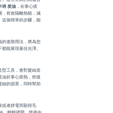
卡诗 发油
，在掌心搓
層，有效隔離熱能，減
。這個簡單的步驟，能
油的進階用法，將為您
下都能展現最佳光澤。
造型工具，會對髮絲造
尾油於掌心搓熱，然後
髮絲的損害，同時幫助
候或者靜電而顯得毛
油，輕輕揉開，然後由