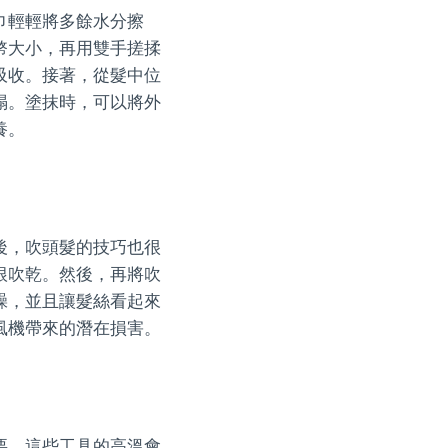
巾輕輕將多餘水分擦
幣大小，再用雙手搓揉
吸收。接著，從髮中位
塌。塗抹時，可以將外
養。
後，吹頭髮的技巧也很
根吹乾。然後，再將吹
躁，並且讓髮絲看起來
風機帶來的潛在損害。
要。這些工具的高溫會