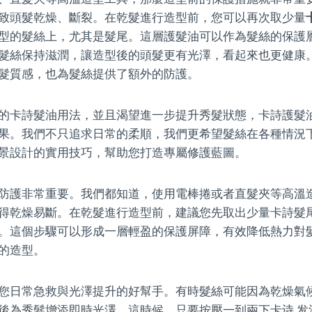
致頭髮乾燥、斷裂。在乾髮進行造型前，您可以再次取少量
型的髮絲上，尤其是髮尾。這層護髮油可以作為髮絲的保護
髮絲保持滋潤，讓造型後的頭髮更有光澤，看起來也更健康
髮質感，也為髮絲提供了額外的防護。
的卡詩髮油用法，並且渴望進一步提升秀髮狀態，卡詩護髮
果。我們不只追求日常的柔順，我們更希望髮絲在各種情況
景設計的實用技巧，幫助您打造專屬修護藍圖。
防護非常重要。我們都知道，使用電棒捲或者直髮夾等高溫
得乾燥易斷。在乾髮進行造型前，建議您先取出少量卡詩髮
。這個步驟可以形成一層輕盈的保護屏障，有效降低熱力對
的造型。
您日常急救與光澤提升的好幫手。有時髮絲可能因為乾燥氣
後為秀髮增添即時光澤。這時候，只要按壓一到兩下卡诗 发