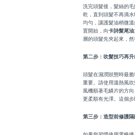
洗完頭髮後，髮絲的毛
乾，直到頭髮不再滴水
均勻，讓護髮油稍微溫
置開始，向
卡詩髮尾油
層的頭髮先夾起來，然
第二步：吹髮技巧再升
頭髮在濕潤狀態時最脆
重要。請使用溫熱風吹
風機順著毛鱗片的方向
更柔順有光澤。這個步
第三步：造型前修護隔
如果您習慣使用電棒捲