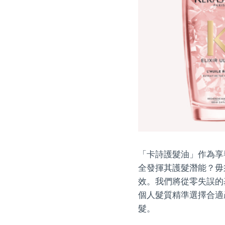
「卡詩護髮油」作為享
全發揮其護髮潛能？毋
效。我們將從零失誤的
個人髮質精準選擇合適
髮。