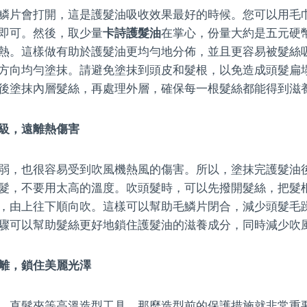
鱗片會打開，這是護髮油吸收效果最好的時候。您可以用毛
即可。然後，取少量
卡詩護髮油
在掌心，份量大約是五元硬
熱。這樣做有助於護髮油更均勻地分佈，並且更容易被髮絲
方向均勻塗抹。請避免塗抹到頭皮和髮根，以免造成頭髮扁
後塗抹內層髮絲，再處理外層，確保每一根髮絲都能得到滋
級，遠離熱傷害
弱，也很容易受到吹風機熱風的傷害。所以，塗抹完護髮油
髮，不要用太高的溫度。吹頭髮時，可以先撥開髮絲，把髮
，由上往下順向吹。這樣可以幫助毛鱗片閉合，減少頭髮毛
驟可以幫助髮絲更好地鎖住護髮油的滋養成分，同時減少吹
離，鎖住美麗光澤
、直髮夾等高溫造型工具，那麼造型前的保護措施就非常重