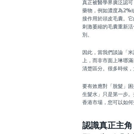
真正被醫學界廣泛認可
藥物，例如濃度為2%
接作用於頭皮毛囊。它
刺激萎縮的毛囊重新活
別。
因此，當我們談論「米
上，而非市面上琳瑯滿
清楚區分。很多時候，
要有效應對「脫髮」困
生髮水」只是第一步。
香港市場，您可以如何
認識真正主角