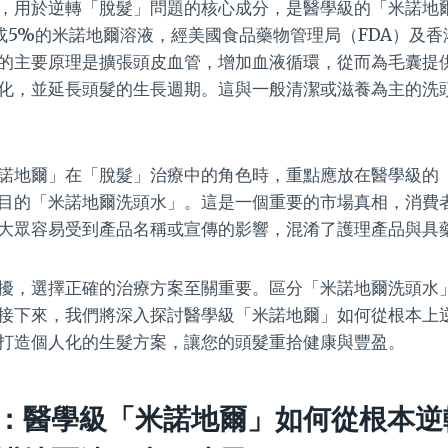
，用於逆轉「脫髮」問題的核心成分，是醫學級的「米諾地
或5%的米諾地爾溶液，經美國食品藥物管理局（FDA）及
的主要原理是擴張頭皮血管，增加血液循環，從而為毛囊提
化，並延長頭髮的生長週期。這與一般清潔或滋養為主的洗
諾地爾」在「脫髮」治療中的角色時，重點應放在醫學級的
目的「米諾地爾洗頭水」。這是一個重要的市場真相，消費
大眾容易受到產品名稱或宣傳的影響，混淆了護理產品與具
擾，選擇正確的治療方案至關重要。區分「米諾地爾洗頭水
接下來，我們將深入探討醫學級「米諾地爾」如何從根本上
打造個人化的生髮方案，讓您的頭髮重拾健康與豐盈。
：醫學級「米諾地爾」如何從根本逆