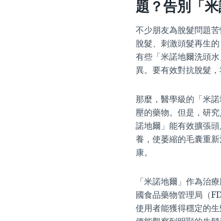
題？告別「米
不少朋友為脫髮問題苦
脫髮、刺激頭髮再生的
有些「米諾地爾洗頭水
異。要有效對抗脫髮，
那麼，醫學級的「米諾
壓的藥物。但是，研究
諾地爾」能有效擴張頭
養，使萎縮的毛囊重新
康。
「米諾地爾」作為治療
國食品藥物管理局（F
使用者能獲得穩定的生