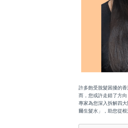
許多飽受脫髮困擾的香
而，您或許走錯了方向
專家為您深入拆解四大
爾生髮水」，助您從根