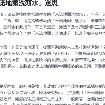
諾地爾洗頭水」迷思
惱，四處尋找能夠幫助生髮的「米諾地爾洗頭水」。可是，
「主角」時，這是指醫學級的「米諾地爾生髮水」，並非單
」宣稱含有此成分，可是其濃度、滲透率及作用機制與正規
我們需要深入了解「米諾地爾」這個成分，以及它如何從根
地爾」究竟是如何運作，從而幫助脫髮人士重拾濃密秀髮？
人員後來發現一個令人興奮的「副作用」：它能顯著刺激頭
皮下的血管，增加毛囊獲得的血液供應。血液帶來毛囊生長
活躍起來，並將處於休止期的頭髮轉回旺盛的生長期。頭髮
脫髮的第一線外用藥物，其成效已獲得全球多個權威機構的
DA）以及香港衛生署。臨床研究顯示，持續使用「米諾地爾
髮效果。頭髮的強度與韌度也會提升。一般而言，從開始使