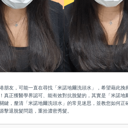
港朋友，可能一直在尋找「米諾地爾洗頭水」，希望藉此挽
！真正獲醫學界認可、能有效對抗脫髮的，其實是「米諾地
關鍵，釐清「米諾地爾洗頭水」的常見迷思，並教您如何正
源擊退脫髮問題，重拾濃密秀髮。