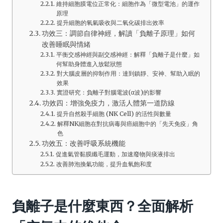
維持細胞膜電位正常化：細胞作為「微型電池」的運作
原理
提升細胞的氧氣吸收與二氧化碳排出效率
功效三：調節自律神經，解讀「負離子原理」如何
改善睡眠與情緒
平衡交感神經與副交感神經：解釋「負離子是什麼」如
何幫助身體進入放鬆狀態
對大腦皮層的抑制作用：達到鎮靜、安神、幫助入眠的
效果
實證研究：負離子對腦電波(α波)的影響
功效四：增強免疫力，激活人體第一道防線
提升自然殺手細胞 (NK Cell) 的活性與數量
解釋NK細胞在對抗病毒與癌細胞中的「先天免疫」角
色
功效五：改善呼吸系統機能
促進氣管黏膜纖毛運動，加速廢物與痰液排出
改善肺泡換氣功能，提升血氧飽和度
負離子是什麼東西？全面解析