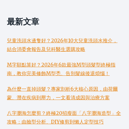
最新文章
兒童洗頭水邊隻好？2026年10大兒童洗頭水推介，
結合消委會報告及兒科醫生選購攻略
M字額點算好？2026年6款最強M型頭髮型終極指
南，教你完美修飾M型禿、告別髮線後退煩惱！
為什麼一直掉頭髮？專家剖析6大核心原因，由荷爾
蒙、潛在疾病到壓力，一文看清成因與治療方案
八字瀏海怎麼剪？終極20招瘦面「八字瀏海造型」全
攻略：由臉型分析、DIY修剪到懶人定型技巧