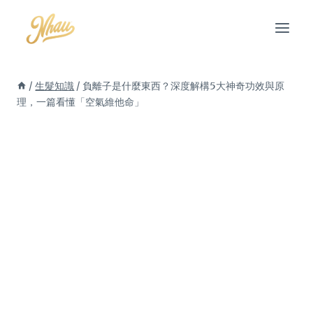
Skip
to
content
/
生髮知識
/
負離子是什麼東西？深度解構5大神奇功效與原
理，一篇看懂「空氣維他命」