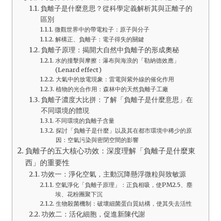
負離子是什麼意思？從科學定義解析其與正離子的
區別
微觀世界中的帶電粒子：原子與分子
解構正、負離子：電子得失的關鍵
負離子原理：揭開大自然中負離子的形成奧秘
水的撞擊與摩擦：瀑布與海浪的「勒納德效應」
(Lenard effect)
大氣中的放電現象：雷電與紫外線的催化作用
植物的光合作用：森林中的天然負離子工廠
負離子濃度大比拼：了解「負離子是什麼意思」在
不同環境的體現
不同環境的負離子含量
探討「負離子是什麼」以及其在都市環境中稀少的原
因：空氣污染與密閉空間的影響
負離子的五大核心功效：深度理解「負離子是什麼東
西」的重要性
功效一：淨化空氣，主動沉降懸浮微粒與致敏源
空氣淨化「負離子原理」：正負相吸，使PM2.5、塵
埃、花粉團聚下沉
生物殺菌機制：破壞細菌蛋白質結構，使其失去活性
功效二：活化細胞，促進新陳代謝