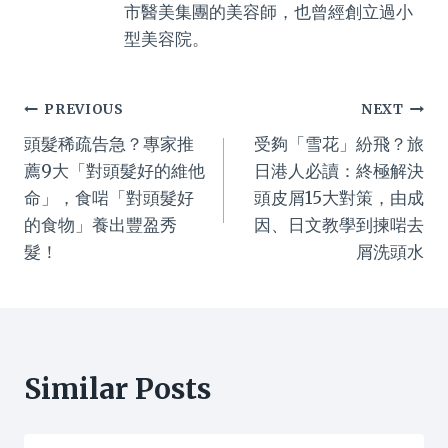
市醫美集團的美容師，也曾經創立過小
型美容院。
Post
PREVIOUS
NEXT
頭髮稀疏告急？專家推
受夠「雪花」紛飛？旅
navigation
薦9大「對頭髮好的維他
日港人必讀：終極解決
命」，食啱「對頭髮好
頭皮屑15大對策，由成
的食物」養出豐盈秀
因、日文教學到揀啱去
髮！
屑洗頭水
Similar Posts