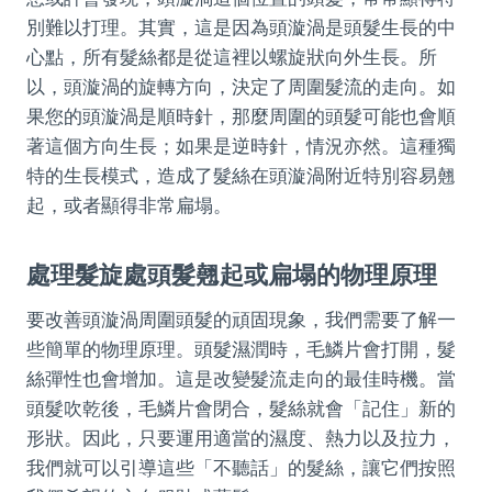
別難以打理。其實，這是因為頭漩渦是頭髮生長的中
心點，所有髮絲都是從這裡以螺旋狀向外生長。所
以，頭漩渦的旋轉方向，決定了周圍髮流的走向。如
果您的頭漩渦是順時針，那麼周圍的頭髮可能也會順
著這個方向生長；如果是逆時針，情況亦然。這種獨
特的生長模式，造成了髮絲在頭漩渦附近特別容易翹
起，或者顯得非常扁塌。
處理髮旋處頭髮翹起或扁塌的物理原理
要改善頭漩渦周圍頭髮的頑固現象，我們需要了解一
些簡單的物理原理。頭髮濕潤時，毛鱗片會打開，髮
絲彈性也會增加。這是改變髮流走向的最佳時機。當
頭髮吹乾後，毛鱗片會閉合，髮絲就會「記住」新的
形狀。因此，只要運用適當的濕度、熱力以及拉力，
我們就可以引導這些「不聽話」的髮絲，讓它們按照