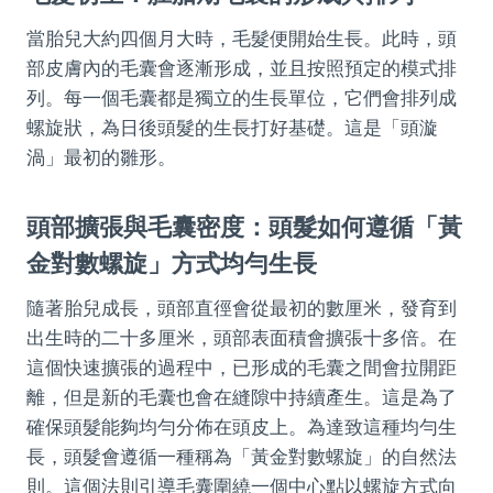
當胎兒大約四個月大時，毛髮便開始生長。此時，頭
部皮膚內的毛囊會逐漸形成，並且按照預定的模式排
列。每一個毛囊都是獨立的生長單位，它們會排列成
螺旋狀，為日後頭髮的生長打好基礎。這是「頭漩
渦」最初的雛形。
頭部擴張與毛囊密度：頭髮如何遵循「黃
金對數螺旋」方式均勻生長
隨著胎兒成長，頭部直徑會從最初的數厘米，發育到
出生時的二十多厘米，頭部表面積會擴張十多倍。在
這個快速擴張的過程中，已形成的毛囊之間會拉開距
離，但是新的毛囊也會在縫隙中持續產生。這是為了
確保頭髮能夠均勻分佈在頭皮上。為達致這種均勻生
長，頭髮會遵循一種稱為「黃金對數螺旋」的自然法
則。這個法則引導毛囊圍繞一個中心點以螺旋方式向