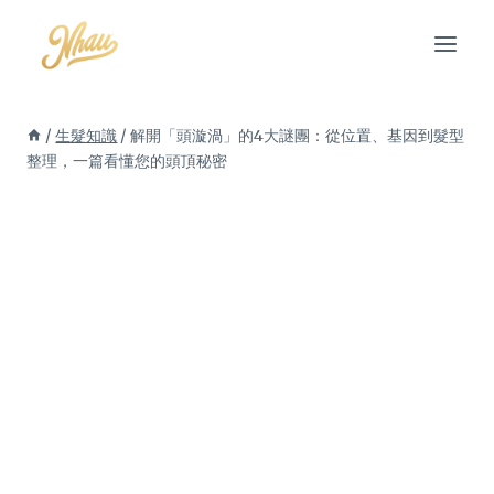
Skip
to
content
/
生髮知識
/
解開「頭漩渦」的4大謎團：從位置、基因到髮型
整理，一篇看懂您的頭頂秘密