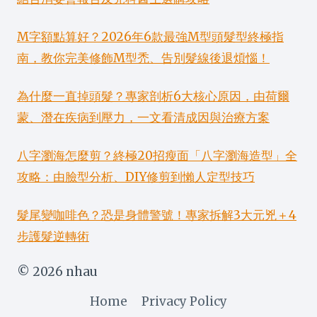
M字額點算好？2026年6款最強M型頭髮型終極指
南，教你完美修飾M型禿、告別髮線後退煩惱！
為什麼一直掉頭髮？專家剖析6大核心原因，由荷爾
蒙、潛在疾病到壓力，一文看清成因與治療方案
八字瀏海怎麼剪？終極20招瘦面「八字瀏海造型」全
攻略：由臉型分析、DIY修剪到懶人定型技巧
髮尾變咖啡色？恐是身體警號！專家拆解3大元兇＋4
步護髮逆轉術
© 2026 nhau
Home
Privacy Policy