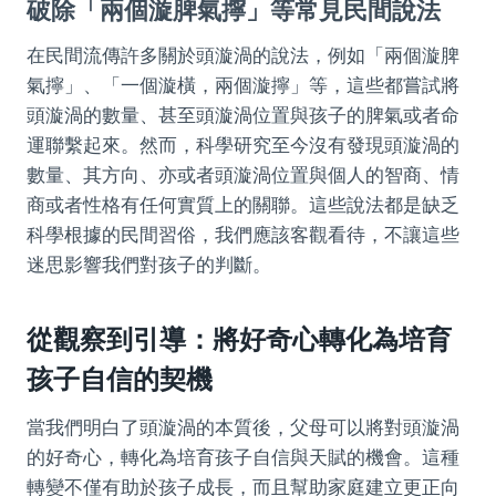
破除「兩個漩脾氣擰」等常見民間說法
在民間流傳許多關於頭漩渦的說法，例如「兩個漩脾
氣擰」、「一個漩橫，兩個漩擰」等，這些都嘗試將
頭漩渦的數量、甚至頭漩渦位置與孩子的脾氣或者命
運聯繫起來。然而，科學研究至今沒有發現頭漩渦的
數量、其方向、亦或者頭漩渦位置與個人的智商、情
商或者性格有任何實質上的關聯。這些說法都是缺乏
科學根據的民間習俗，我們應該客觀看待，不讓這些
迷思影響我們對孩子的判斷。
從觀察到引導：將好奇心轉化為培育
孩子自信的契機
當我們明白了頭漩渦的本質後，父母可以將對頭漩渦
的好奇心，轉化為培育孩子自信與天賦的機會。這種
轉變不僅有助於孩子成長，而且幫助家庭建立更正向