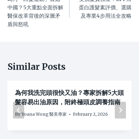
navigation
中國？5大重點全面拆解
蛋白護髮素評價、選購
醫保改革背後的深層矛
及專業4步用法全攻略
盾與怒吼
Similar Posts
為何我洗完頭很快又油？專家拆解5大頭
髮容易出油原因，附終極頭皮調養指南
By
Yoana Wong 醫美專家
February 2, 2026