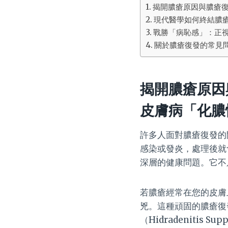
揭開膿瘡原因與膿瘡
現代醫學如何終結膿
戰勝「病恥感」：正
關於膿瘡復發的常見問題
揭開膿瘡原因
皮膚病「化膿
許多人面對膿瘡復發的
感染或發炎，處理後就
深層的健康問題。它不
若膿瘡經常在您的皮膚
兇。這種頑固的膿瘡復
（Hidradenitis