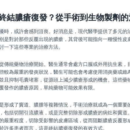
終結膿瘡復發？從手術到生物製劑的
擾時，或許會感到沮喪。好消息是，現代醫學提供了多元的
別是對於那些反覆出現的膿瘡，其背後可能指向一種慢性皮
討一下這些專業的治療方法。
從傳統藥物治療開始。醫生通常會處方口服或外用抗生素，
些較為嚴重的發炎狀況，醫生可能也會考慮使用消炎藥或維
並且抑制毛囊堵塞，從源頭上減少膿瘡形成的機會。這些藥
覆發作的膿瘡原因，單純藥物可能效果有限。
是形成了竇道、膿腫等複雜情況，手術治療就成為一個重要
，包括切開引流膿液，或是完整切除形成膿瘡的病灶和竇道
的嚴重程度，切除受影響的皮膚區域，從而阻斷膿瘡反覆形
於許多患者而言，這是終結膿瘡復發的有效方式。