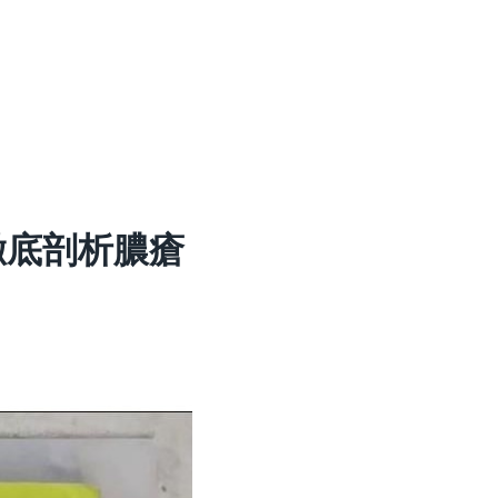
徹底剖析膿瘡