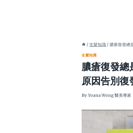
/
生髮知識
/
膿瘡復發總
生髮知識
膿瘡復發總
原因告別復
By
Yoana Wong 醫美專家