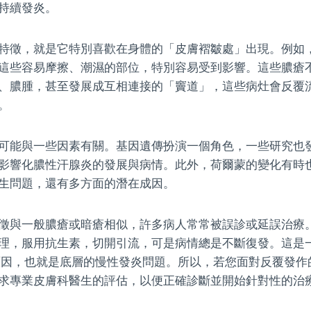
持續發炎。
特徵，就是它特別喜歡在身體的「皮膚褶皺處」出現。例如
這些容易摩擦、潮濕的部位，特別容易受到影響。這些膿瘡
、膿腫，甚至發展成互相連接的「竇道」，這些病灶會反覆
。
可能與一些因素有關。基因遺傳扮演一個角色，一些研究也
影響化膿性汗腺炎的發展與病情。此外，荷爾蒙的變化有時
生問題，還有多方面的潛在成因。
徵與一般膿瘡或暗瘡相似，許多病人常常被誤診或延誤治療
理，服用抗生素，切開引流，可是病情總是不斷復發。這是
原因，也就是底層的慢性發炎問題。所以，若您面對反覆發作
求專業皮膚科醫生的評估，以便正確診斷並開始針對性的治