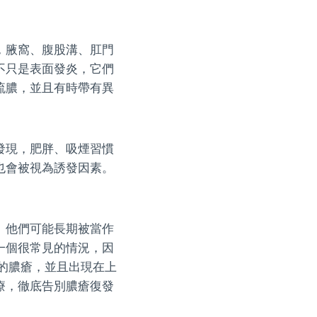
，腋窩、腹股溝、肛門
不只是表面發炎，它們
流膿，並且有時帶有異
發現，肥胖、吸煙習慣
也會被視為誘發因素。
。他們可能長期被當作
一個很常見的情況，因
的膿瘡，並且出現在上
療，徹底告別膿瘡復發