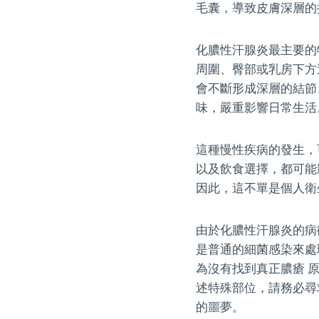
毛囊，導致皮膚深層的
化膿性汗腺炎最主要的
周圍、臀部或乳房下方
會不斷形成深層的結節
味，嚴重影響日常生活
這種慢性疾病的發生，
以及飲食選擇，都可能
因此，這不單是個人衛
由於化膿性汗腺炎的病
是普通的細菌感染來處
為沒有找到真正膿瘡 
述特殊部位，請務必尋
的噩夢。