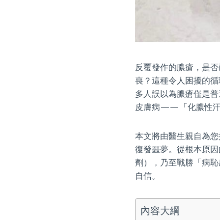
反覆發作的膿瘡，是否
喪？這種令人困擾的循
多人誤以為膿瘡僅是普
皮膚病——「化膿性
本文將由醫生親自為您
復發噩夢。從根本原因
劑），乃至戰勝「病恥
自信。
內容大綱