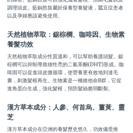
調理頭皮。藍銅胜肽屬於保養型養髮液，蠶豆症患者
以及孕婦應該避免使用。
天然植物萃取：鋸棕櫚、咖啡因、生物素
養髮功效
天然植物萃取成分性質溫和，可以幫助養護頭髮。鋸
棕櫚可以抑制導致雄性禿的二氫睪酮(DHT)形成。咖
啡因可以促進頭皮微循環，使營養更有效地到達毛
囊，刺激髮根再生。生物素是一種維他命B群，它促
進角蛋白生成，強化髮根，預防髮絲脆弱斷裂。
漢方草本成分：人參、何首烏、薑黃、靈
芝
漢方草本成分在亞洲的養髮歷史悠久，功效備受推