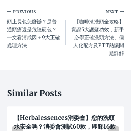
Post
PREVIOUS
NEXT
頭上長包怎麼辦？是普
【咖啡渣洗頭全攻略】
navigation
通頭瘡還是危險硬包？
實證5大護髮功效，新手
一文看清成因＋9大正確
必學正確洗頭方法、個
處理方法
人化配方及PTT熱議問
題詳解
Similar Posts
【Herbalessences消委會】您的洗頭
水安全嗎？消委會測試60款，即睇16款