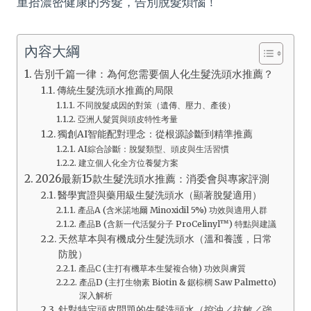
重拾濃密健康的秀髮，告別脫髮煩惱！
內容大綱
告別千篇一律：為何您需要個人化生髮洗頭水推薦？
傳統生髮洗頭水推薦的局限
不同脫髮成因的對策（遺傳、壓力、產後）
亞洲人髮質與頭皮特性考量
獨創AI智能配對理念：從根源診斷到精準推薦
AI綜合診斷：脫髮類型、頭皮與生活習慣
建立個人化全方位養髮方案
2026最新15款生髮洗頭水推薦：消委會與專家評測
醫學實證與藥用級生髮洗頭水（顯著脫髮適用）
產品A (含米諾地爾 Minoxidil 5%) 功效與適用人群
產品B (含新一代活髮分子 ProCelinyl™) 特點與建議
天然草本與有機成分生髮洗頭水（溫和養護，日常
防脫）
產品C (主打有機草本生髮複合物) 功效與膚質
產品D (主打生物素 Biotin & 鋸棕櫚 Saw Palmetto)
深入解析
針對特定頭皮問題的生髮洗頭水（控油／抗敏／強