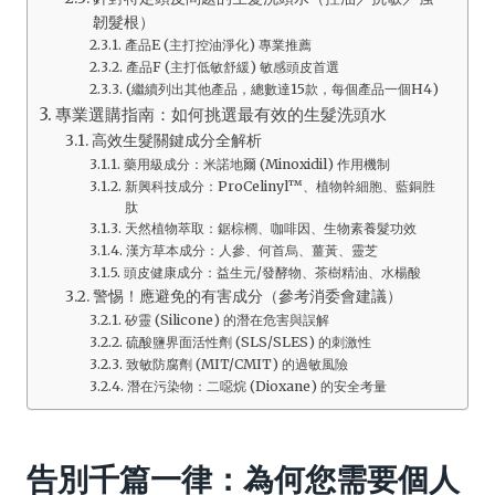
韌髮根）
產品E (主打控油淨化) 專業推薦
產品F (主打低敏舒緩) 敏感頭皮首選
(繼續列出其他產品，總數達15款，每個產品一個H4)
專業選購指南：如何挑選最有效的生髮洗頭水
高效生髮關鍵成分全解析
藥用級成分：米諾地爾 (Minoxidil) 作用機制
新興科技成分：ProCelinyl™、植物幹細胞、藍銅胜
肽
天然植物萃取：鋸棕櫚、咖啡因、生物素養髮功效
漢方草本成分：人參、何首烏、薑黃、靈芝
頭皮健康成分：益生元/發酵物、茶樹精油、水楊酸
警惕！應避免的有害成分（參考消委會建議）
矽靈 (Silicone) 的潛在危害與誤解
硫酸鹽界面活性劑 (SLS/SLES) 的刺激性
致敏防腐劑 (MIT/CMIT) 的過敏風險
潛在污染物：二噁烷 (Dioxane) 的安全考量
告別千篇一律：為何您需要個人