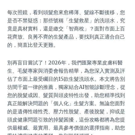
每次照鏡，看到頭髮愈來愈稀薄、髮線不斷後移，您
是否不禁疑惑：那些號稱「生髮救星」的洗頭水，究
竟是真材實料，還是繳交「智商稅」？面對市面上百
花齊放、良莠不齊的生髮產品，要找到真正適合自己
的，簡直比登天更難。
別再盲目嘗試了！2026年，我們匯聚專業皮膚科醫
生、毛髮專家與消委會報告精華，為您深入實測及評
估了市面上最受矚目的15款生髮洗頭水。本文將告別
坊間千篇一律的推薦，獨家結合AI智能診斷理念，從
您的脫髮成因、髮質與頭皮特性出發，助您精準找到
真正能解決問題的「個人化」生髮方案。無論您面對
的是遺傳性雄性禿、壓力性脫髮、產後脫髮，抑或是
頭皮健康問題引致的掉髮困擾，這份攻略都將為您提
供最權威、最實用、最具參考價值的選擇指南，助您