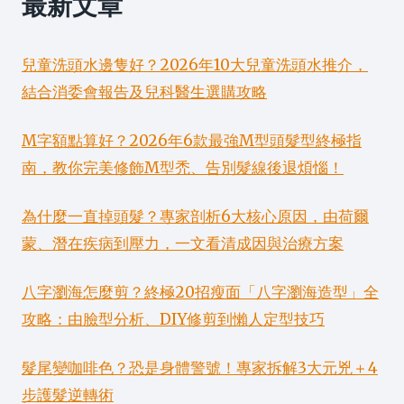
最新文章
兒童洗頭水邊隻好？2026年10大兒童洗頭水推介，
結合消委會報告及兒科醫生選購攻略
M字額點算好？2026年6款最強M型頭髮型終極指
南，教你完美修飾M型禿、告別髮線後退煩惱！
為什麼一直掉頭髮？專家剖析6大核心原因，由荷爾
蒙、潛在疾病到壓力，一文看清成因與治療方案
八字瀏海怎麼剪？終極20招瘦面「八字瀏海造型」全
攻略：由臉型分析、DIY修剪到懶人定型技巧
髮尾變咖啡色？恐是身體警號！專家拆解3大元兇＋4
步護髮逆轉術