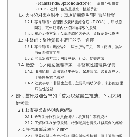
（Finasteride/Spironolactone）、富血小板血漿
（PRP）注射、低能量激光、植髮手術
內分泌科專科醫生：專攻荷爾蒙失調引致的脫髮
專長範疇：處理因多囊卵巢綜合症（PCOS）、甲狀腺
問題、更年期等內分泌問題導致的脫髮
核心治療方案：以藥物調節內分泌、荷爾蒙替代療法
中醫師：從體質根本調理的另一選擇
專長範疇：辨證論治，區分肝腎不足、氣血兩虛、濕熱
內蘊等體質問題
常見治療方式：內服中藥、針灸、食療建議
活髮中心／頭皮護理專家：非醫療性護理與保養
服務範疇：高倍數頭皮分析、深層清潔、營養液導入、
非醫療級激光療程
注意事項：非醫生主理，主要為輔助保養，未必能處理
病理性脫髮
如何選擇最適合您的「香港脫髮醫生推薦」？四大關
鍵考量
核實專業資格與臨床經驗
透過香港醫務委員會網站，核實醫生專科資格
了解醫生在治療脫髮，特別是與您情況相似案例的經驗
評估診斷流程的全面性
優秀的醫生會進行詳細問症與科學檢測，而非單靠肉眼