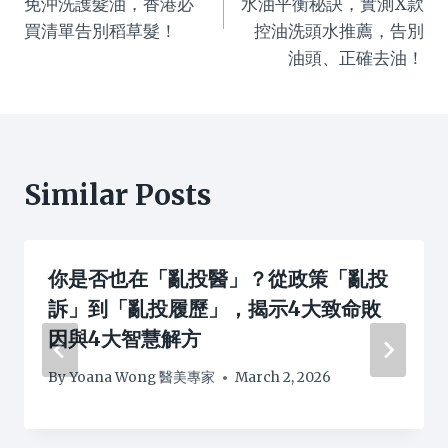
免沖洗護髮油，香港必
水油平衡秘訣，實測X款
買清單告別稻草髮！
控油洗頭水推薦，告別
油頭、正確去油！
Similar Posts
你是否也在「亂投醫」？從政策「亂投
訴」到「亂投履歷」，揭示4大致命敗
因與4大智慧解方
By
Yoana Wong 醫美專家
March 2, 2026