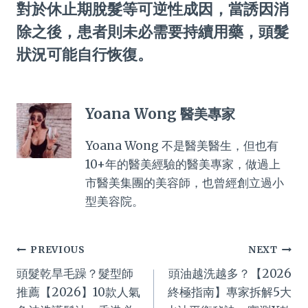
對於休止期脫髮等可逆性成因，當誘因消
除之後，患者則未必需要持續用藥，頭髮
狀況可能自行恢復。
Yoana Wong 醫美專家
Yoana Wong 不是醫美醫生，但也有
10+年的醫美經驗的醫美專家，做過上
市醫美集團的美容師，也曾經創立過小
型美容院。
Post
PREVIOUS
NEXT
頭髮乾旱毛躁？髮型師
頭油越洗越多？【2026
navigation
推薦【2026】10款人氣
終極指南】專家拆解5大