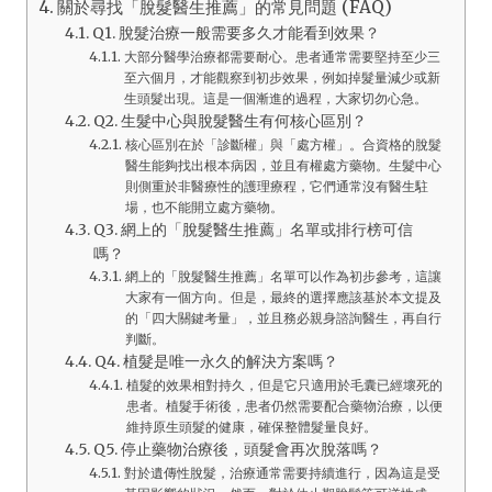
關於尋找「脫髮醫生推薦」的常見問題 (FAQ)
Q1. 脫髮治療一般需要多久才能看到效果？
大部分醫學治療都需要耐心。患者通常需要堅持至少三
至六個月，才能觀察到初步效果，例如掉髮量減少或新
生頭髮出現。這是一個漸進的過程，大家切勿心急。
Q2. 生髮中心與脫髮醫生有何核心區別？
核心區別在於「診斷權」與「處方權」。合資格的脫髮
醫生能夠找出根本病因，並且有權處方藥物。生髮中心
則側重於非醫療性的護理療程，它們通常沒有醫生駐
場，也不能開立處方藥物。
Q3. 網上的「脫髮醫生推薦」名單或排行榜可信
嗎？
網上的「脫髮醫生推薦」名單可以作為初步參考，這讓
大家有一個方向。但是，最終的選擇應該基於本文提及
的「四大關鍵考量」，並且務必親身諮詢醫生，再自行
判斷。
Q4. 植髮是唯一永久的解決方案嗎？
植髮的效果相對持久，但是它只適用於毛囊已經壞死的
患者。植髮手術後，患者仍然需要配合藥物治療，以便
維持原生頭髮的健康，確保整體髮量良好。
Q5. 停止藥物治療後，頭髮會再次脫落嗎？
對於遺傳性脫髮，治療通常需要持續進行，因為這是受