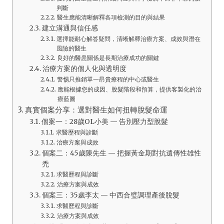
判斷
醫生應能清晰解釋各項檢測的目的與結果
建立溝通與信任感
選擇能耐心解答疑問，清晰解釋治療方案、成效與潛在
風險的醫生
良好的醫患關係是長期治療成功的關鍵
治療方案的個人化與透明度
警惕只推銷單一昂貴療程的中心或醫生
應能根據您的成因、脫髮階段和預算，提供客製化的治
療藍圖
真實個案分享：選對醫生如何扭轉脫髮命運
個案一：28歲OL小美 — 告別壓力型脫髮
求醫歷程與診斷
治療方案與成效
個案二：45歲陳先生 — 把握黃金期對抗遺傳性雄性
禿
求醫歷程與診斷
治療方案與成效
個案三：35歲李太 — 中西合璧調理產後脫髮
求醫歷程與診斷
治療方案與成效