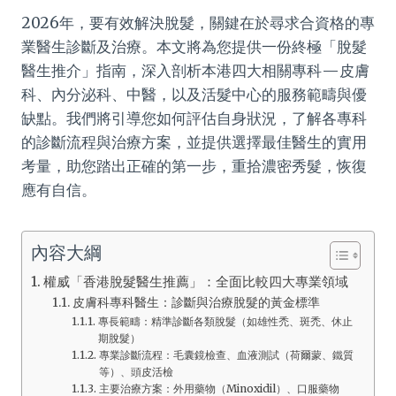
2026年，要有效解決脫髮，關鍵在於尋求合資格的專
業醫生診斷及治療。本文將為您提供一份終極「脫髮
醫生推介」指南，深入剖析本港四大相關專科—皮膚
科、內分泌科、中醫，以及活髮中心的服務範疇與優
缺點。我們將引導您如何評估自身狀況，了解各專科
的診斷流程與治療方案，並提供選擇最佳醫生的實用
考量，助您踏出正確的第一步，重拾濃密秀髮，恢復
應有自信。
內容大綱
權威「香港脫髮醫生推薦」：全面比較四大專業領域
皮膚科專科醫生：診斷與治療脫髮的黃金標準
專長範疇：精準診斷各類脫髮（如雄性禿、斑禿、休止
期脫髮）
專業診斷流程：毛囊鏡檢查、血液測試（荷爾蒙、鐵質
等）、頭皮活檢
主要治療方案：外用藥物（Minoxidil）、口服藥物