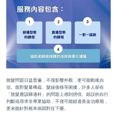
脫髮問題日益普遍，不僅影響外觀，更可能動搖自
信。面對髮量稀疏、髮線後移等困擾，許多人卻在
「脫髮應該睇邊科」的問題上感到徬徨。錯誤的自行
判斷或尋求非專業協助，不僅可能錯過黃金治療期，
更未能針對根本病因對症下藥。