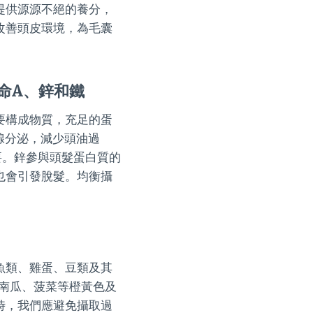
提供源源不絕的養分，
改善頭皮環境，為毛囊
命A、鋅和鐵
要構成物質，充足的蛋
腺分泌，減少頭油過
要。鋅參與頭髮蛋白質的
也會引發脫髮。均衡攝
魚類、雞蛋、豆類及其
南瓜、菠菜等橙黃色及
時，我們應避免攝取過