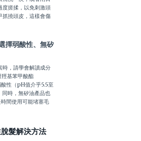
過度搓揉，以免刺激頭
甲抓撓頭皮，這樣會傷
選擇弱酸性、無矽
素時，請學會解讀成分
對羥基苯甲酸酯
酸性（pH值介乎5.5至
。同時，無矽油產品也
，長時間使用可能堵塞毛
性脫髮解決方法