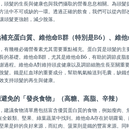
，頭髮的生長與健康也與我們攝取的營養息息相關。為頭髮
方法中不可或缺的一環。透過正確的飲食，我們可以從內部
讓頭髮更強韌，減少脫落。
補充蛋白質、維他命B群（特別是B6）、維他
，有幾種必備營養素尤其需要重點補充。蛋白質是頭髮的主
長的基礎。維他命B群，尤其是維他命B6，有助於調節皮脂
謝過程。維他命A對維持頭皮健康以及調節細胞生長至關重
脫髮。鐵是紅血球的重要成分，幫助氧氣輸送到毛囊，缺鐵
效支持頭髮的再生與健康。
應避免的「發炎食物」（高糖、高脂、辛辣）
，建議食物清單應包括富含優質蛋白質的食物，例如瘦肉、
在全穀類、堅果、綠葉蔬菜中找到。維他命A存在於胡蘿蔔、
堅果是鋅的良好來源，而紅肉、菠菜則是鐵的豐富來源。同