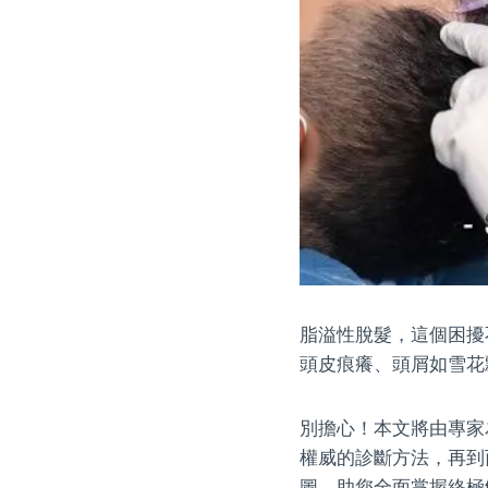
脂溢性脫髮，這個困擾
頭皮痕癢、頭屑如雪花
別擔心！本文將由專家
權威的診斷方法，再到
圖，助您全面掌握終極