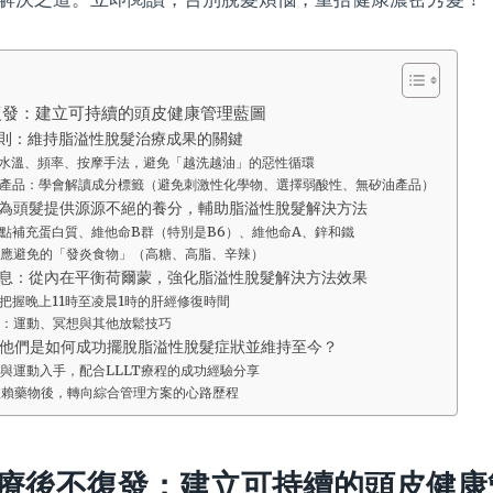
復發：建立可持續的頭皮健康管理藍圖
則：維持脂溢性脫髮治療成果的關鍵
水溫、頻率、按摩手法，避免「越洗越油」的惡性循環
產品：學會解讀成分標籤（避免刺激性化學物、選擇弱酸性、無矽油產品）
為頭髮提供源源不絕的養分，輔助脂溢性脫髮解決方法
點補充蛋白質、維他命B群（特別是B6）、維他命A、鋅和鐵
應避免的「發炎食物」（高糖、高脂、辛辣）
息：從內在平衡荷爾蒙，強化脂溢性脫髮解決方法效果
把握晚上11時至凌晨1時的肝經修復時間
：運動、冥想與其他放鬆技巧
他們是如何成功擺脫脂溢性脫髮症狀並維持至今？
與運動入手，配合LLLT療程的成功經驗分享
依賴藥物後，轉向綜合管理方案的心路歷程
療後不復發：建立可持續的頭皮健康