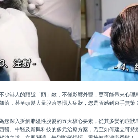
不少港人的頭號「頭」敵，不僅影響外觀，更可能帶來心理
飄落，甚至頭髮大量脫落等惱人症狀，您是否感到束手無策
為您深入拆解脂溢性脫髮的五大核心要素，從其多變的症狀
西醫、中醫及新興科技的多元治療方案，乃至如何建立可持
解決之道。立即閱讀，告別脫髮煩惱，重拾健康濃密秀髮！