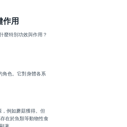
鍵作用
有什麼特別功效與作用？
」
的角色。它對身體各系
源，例如蘑菇獲得。但
也存在於魚類等動物性食
更顯著。