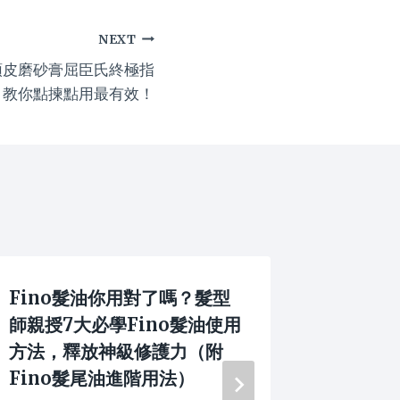
NEXT
頭皮磨砂膏屈臣氏終極指
，教你點揀點用最有效！
Fino髮油你用對了嗎？髮型
植髮手
師親授7大必學Fino髮油使用
FUE v
方法，釋放神級修護力（附
較，掌
Fino髮尾油進階用法）
程、收