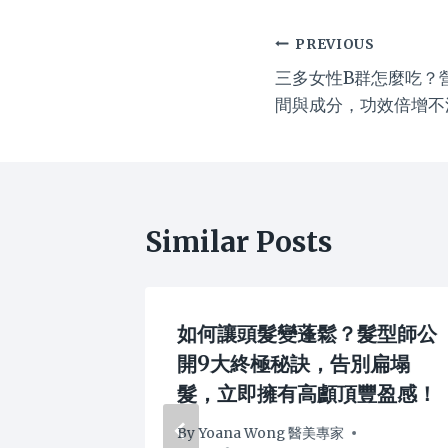
Post
PREVIOUS
三多女性B群怎麼吃？
navigation
間與成分，功效倍增不
Similar Posts
6「染髮
如何讓頭髮變蓬鬆？髮型師公
極指南：精
開9大終極秘訣，告別扁塌
髮劑，實
髮，立即擁有高顱頂豐盈感！
家避雷攻
By
Yoana Wong 醫美專家