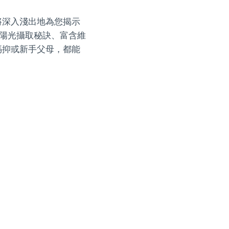
將深入淺出地為您揭示
的陽光攝取秘訣、富含維
媽抑或新手父母，都能