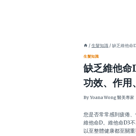
/
生髮知識
/
缺乏維他命
生髮知識
缺乏維他命
功效、作用
By
Yoana Wong 醫美專家
您是否常常感到疲倦、
維他命D。維他命D3
以至整體健康都至關重