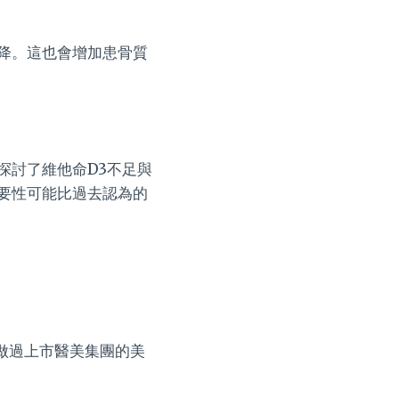
降。這也會增加患骨質
探討了維他命D3不足與
要性可能比過去認為的
，做過上市醫美集團的美