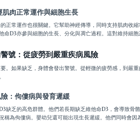
經肌肉正常運作與細胞生長
肉的正常運作也很關鍵。它幫助神經傳導，同時支持肌肉收縮
他命D3亦參與細胞的生長、分化與凋亡過程。這對維持細胞
的警號：從疲勞到嚴重疾病風險
重要。如果缺乏，身體會發出警號。從輕微的疲勞感，到嚴重
。
風險：佝僂病與發育遲緩
D3缺乏的高危群體。他們若長期缺乏維他命D3，會導致骨
況稱為佝僂病。嬰幼兒還可能出現生長遲緩。他們同時會因