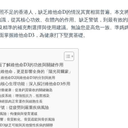
照不足的香港人，缺乏維他命D的情況其實相當普遍。本文
鍵知識，從其核心功效、在體內的作用、缺乏警號，到最有效
及精準的補充劑選擇與使用建議。無論您是高危一族、準媽
面掌握維他命D3，為健康打下堅實基礎。
面了解維他命D3的功效與關鍵作用
是維他命，更是影響全身的「陽光荷爾蒙」
：維他命D2與維他命D3的分別與效用
的核心生理功能：深入探討維他命D3作用
骨骼健康：促進鈣質吸收的關鍵鑰匙
免疫系統：增強抵抗力，抵禦感染
神經肌肉正常運作與細胞生長
警號：從疲勞到嚴重疾病風險
風險：佝僂病與發育遲緩
響：骨質軟化、骨質疏鬆與骨折風險
D3缺乏可能與其他慢性疾病的關聯