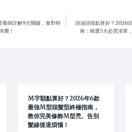
營養師詳解9大關鍵，食對時
頭油頭痕點算好？2026
浪費！
南：精選5大必買清單
M字額點算好？2026年6款
最強M型頭髮型終極指南，
教你完美修飾M型禿、告別
髮線後退煩惱！