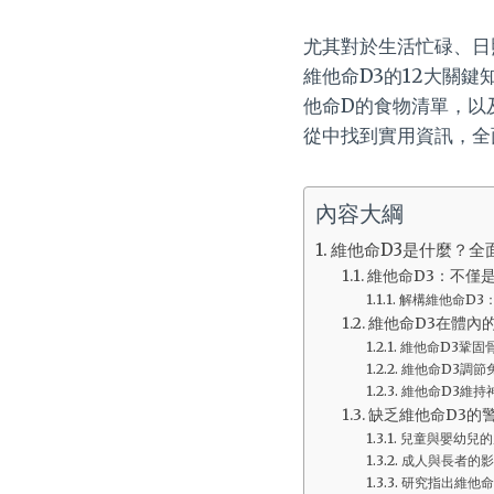
尤其對於生活忙碌、日
維他命D3的12大關
他命D的食物清單，以
從中找到實用資訊，全
內容大綱
維他命D3是什麼？全
維他命D3：不僅
解構維他命D3
維他命D3在體內
維他命D3鞏固
維他命D3調節
維他命D3維持
缺乏維他命D3的
兒童與嬰幼兒的
成人與長者的影
研究指出維他命