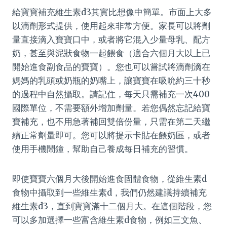
給寶寶補充維生素d3其實比想像中簡單。市面上大多
以滴劑形式提供，使用起來非常方便。家長可以將劑
量直接滴入寶寶口中，或者將它混入少量母乳、配方
奶，甚至與泥狀食物一起餵食（適合六個月大以上已
開始進食副食品的寶寶）。您也可以嘗試將滴劑滴在
媽媽的乳頭或奶瓶的奶嘴上，讓寶寶在吸吮約三十秒
的過程中自然攝取。請記住，每天只需補充一次400
國際單位，不需要額外增加劑量。若您偶然忘記給寶
寶補充，也不用急著補回雙倍份量，只需在第二天繼
續正常劑量即可。您可以將提示卡貼在餵奶區，或者
使用手機鬧鐘，幫助自己養成每日補充的習慣。
即使寶寶六個月大後開始進食固體食物，從維生素d
食物中攝取到一些維生素d，我們仍然建議持續補充
維生素d3，直到寶寶滿十二個月大。在這個階段，您
可以多加選擇一些富含維生素d食物，例如三文魚、