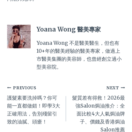
Yoana Wong 醫美專家
Yoana Wong 不是醫美醫生，但也有
10+年的醫美經驗的醫美專家，做過上
市醫美集團的美容師，也曾經創立過小
型美容院。
Post
PREVIOUS
NEXT
護髮素要洗掉嗎？你可
髮質差有得救！2026最
navigation
能一直都做錯！即學3大
強Salon焗油推介：全
正確用法，告別殘留引
面比較4大人氣焗油牌
致的油膩、頭瘡！
子、價錢及香港焗油
Salon推薦