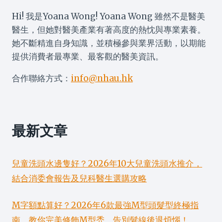
Hi! 我是Yoana Wong! Yoana Wong 雖然不是醫美
醫生，但她對醫美產業有著高度的熱忱與專業素養。
她不斷精進自身知識，並積極參與業界活動，以期能
提供消費者最專業、最客觀的醫美資訊。
合作聯絡方式：
info@nhau.hk
最新文章
兒童洗頭水邊隻好？2026年10大兒童洗頭水推介，
結合消委會報告及兒科醫生選購攻略
M字額點算好？2026年6款最強M型頭髮型終極指
南，教你完美修飾M型禿、告別髮線後退煩惱！