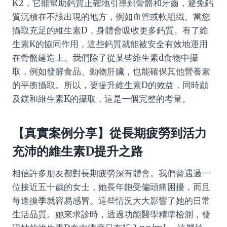
K2，它能幫助鈣質正確地引導到骨骼和牙齒，避免鈣
質沉積在不該出現的地方，例如血管或軟組織。當您
攝取充足的維生素D，身體會吸收更多鈣質。有了維
生素K的協同作用，這些鈣質就能被安全有效地運用
在骨骼建造上。我們除了從某些維生素d食物中攝
取，例如發酵食品、動物肝臟，也能確保其他營養素
的平衡攝取。所以，要提升維生素D的效益，同時顧
及鎂和維生素K的攝取，這是一個完整的考量。
【真實案例分享】從長期疲勞到活力
充沛的維生素D提升之路
相信許多朋友都對長期疲勞深有體會。我們曾遇過一
位接近五十歲的女士，她長年飽受偏頭痛困擾，而且
每逢換季就容易感冒。這些情況大大影響了她的日常
生活品質。她來求診時，透過功能醫學精準檢測，發