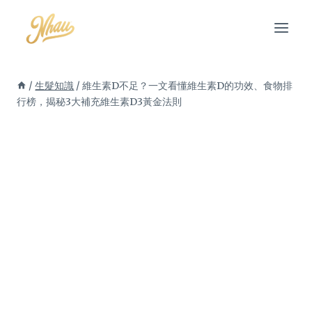
Skip
to
content
/
生髮知識
/
維生素D不足？一文看懂維生素D的功效、食物排
行榜，揭秘3大補充維生素D3黃金法則