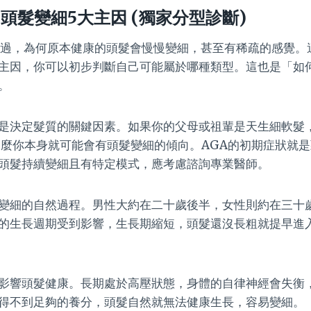
頭髮變細5大主因 (獨家分型診斷)
論過，為何原本健康的頭髮會慢慢變細，甚至有稀疏的感覺。
主因，你可以初步判斷自己可能屬於哪種類型。這也是「如何
。
是決定髮質的關鍵因素。如果你的父母或祖輩是天生細軟髮
那麼你本身就可能會有頭髮變細的傾向。AGA的初期症狀就
頭髮持續變細且有特定模式，應考慮諮詢專業醫師。
變細的自然過程。男性大約在二十歲後半，女性則約在三十
的生長週期受到影響，生長期縮短，頭髮還沒長粗就提早進
影響頭髮健康。長期處於高壓狀態，身體的自律神經會失衡
得不到足夠的養分，頭髮自然就無法健康生長，容易變細。