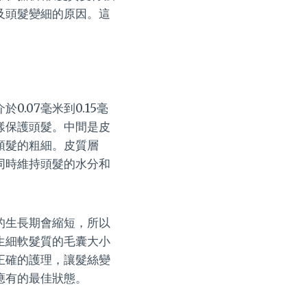
及頭髮變細的原因。這
.07毫米到0.15毫
樣保護頭髮。中間是皮
頭髮的粗細。皮質層
同時維持頭髮的水分和
的生長期會縮短，所以
生細軟髮質的毛囊大小
正確的護理，讓髮絲變
應有的最佳狀態。