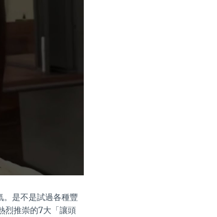
氣。是不是試過各種豐
熱烈推崇的7大「讓頭