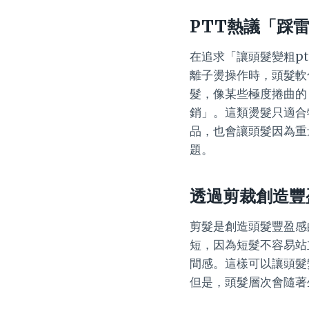
PTT熱議「踩
在追求「讓頭髮變粗p
離子燙操作時，頭髮軟
髮，像某些極度捲曲的
銷」。這類燙髮只適合
品，也會讓頭髮因為重
題。
透過剪裁創造豐
剪髮是創造頭髮豐盈感
短，因為短髮不容易站
間感。這樣可以讓頭髮
但是，頭髮層次會隨著