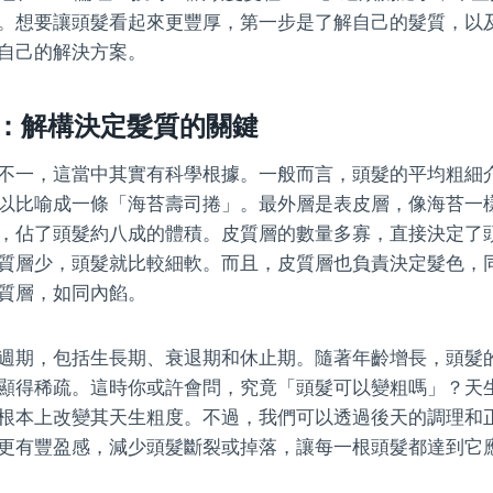
。想要讓頭髮看起來更豐厚，第一步是了解自己的髮質，以
自己的解決方案。
：解構決定髮質的關鍵
一，這當中其實有科學根據。一般而言，頭髮的平均粗細介於0
以比喻成一條「海苔壽司捲」。最外層是表皮層，像海苔一
，佔了頭髮約八成的體積。皮質層的數量多寡，直接決定了
質層少，頭髮就比較細軟。而且，皮質層也負責決定髮色，
質層，如同內餡。
週期，包括生長期、衰退期和休止期。隨著年齡增長，頭髮
顯得稀疏。這時你或許會問，究竟「頭髮可以變粗嗎」？天
根本上改變其天生粗度。不過，我們可以透過後天的調理和
更有豐盈感，減少頭髮斷裂或掉落，讓每一根頭髮都達到它