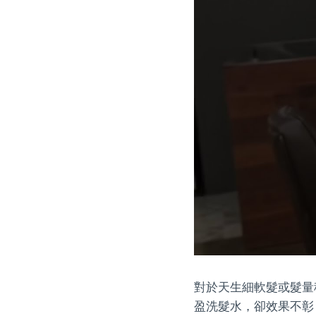
對於天生細軟髮或髮量
盈洗髮水，卻效果不彰