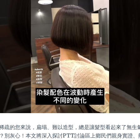
稀疏的您來說，扁塌、難以造型，總是讓髮型看起來了無生
？別灰心！本文將深入探討PTT討論區上鄉民們親身實證、