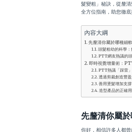
髮變粗」秘訣，從釐清
全方位指南，助您徹底
內容大綱
先釐清你屬於哪種細軟
頭髮粗幼的科學：
PTT網友熱議的頭
即時視覺增量術：PT
PTT熱議「踩雷
透過剪裁創造豐盈
善用燙髮增加支撐
造型產品的正確用
先釐清你屬於
你好，相信許多人都曾