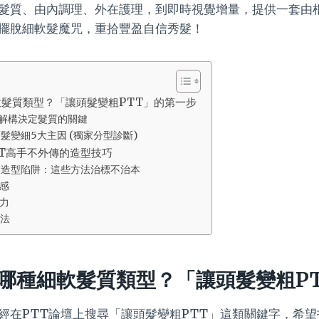
髮質、由內調理、外在護理，到即時視覺增量，提供一套由
擺脫細軟髮魔咒，重拾豐盈自信秀髮！
髮質類型？「讓頭髮變粗PTT」的第一步
解構決定髮質的關鍵
髮變細5大主因 (獨家分型診斷)
T高手不外傳的造型技巧
」造型陷阱：這些方法治標不治本
感
力
法
哪種細軟髮質類型？「讓頭髮變粗P
經在PTT論壇上搜尋「讓頭髮變粗PTT」這類關鍵字，希