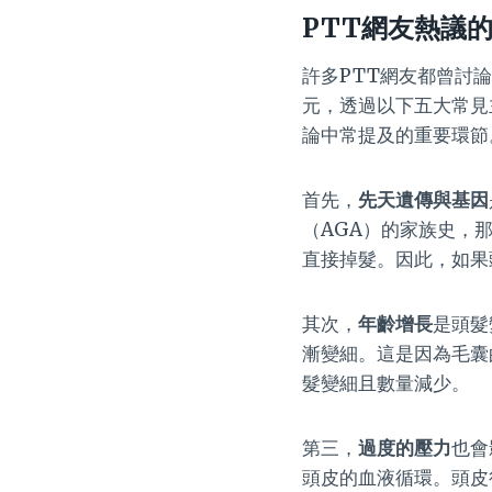
PTT網友熱議的
許多PTT網友都曾討
元，透過以下五大常見
論中常提及的重要環節
首先，
先天遺傳與基因
（AGA）的家族史，
直接掉髮。因此，如果
其次，
年齡增長
是頭髮
漸變細。這是因為毛囊
髮變細且數量減少。
第三，
過度的壓力
也會
頭皮的血液循環。頭皮