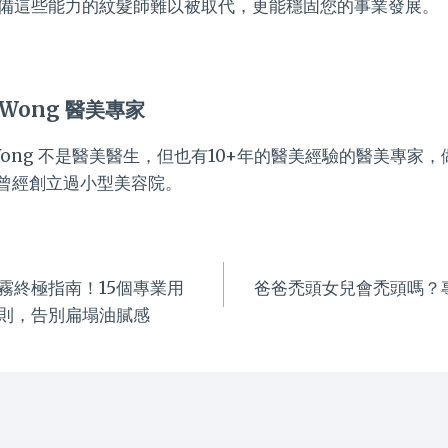
備這些能力的紋髮師難以被取代，更能穩固您的事業發展。
 Wong 醫美專家
a Wong 不是醫美醫生，但也有10+年的醫美經驗的醫美專家
曾經創立過小型美容院。
霧終極指南！15個專業用
爸爸禿頭女兒會禿頭嗎？
則，告別扁塌油膩感