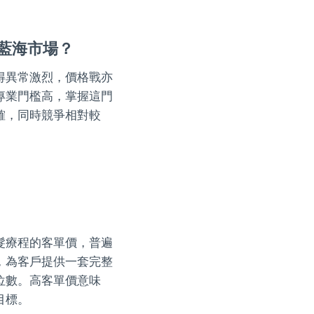
藍海市場？
得異常激烈，價格戰亦
專業門檻高，掌握這門
確，同時競爭相對較
。
髮療程的客單價，普遍
，為客戶提供一套完整
位數。高客單價意味
目標。