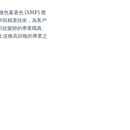
著色 (SMP) 應
學與精湛技術，為客戶
析紋髮師的專業職責、
上這條高回報的專業之