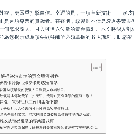
外觀，更嚴重打擊自信。幸運的是，一項革新技術——頭皮微色素
正是這項專業的實踐者。在香港，紋髮師不僅是透過專業美
一個需求龐大、月入可達六位數的黃金職涯。本文將深入剖
並為您揭示成為頂尖紋髮師所必須掌握的 8 大課程，助您踏
？解構香港市場的黃金職涯機遇
解香港紋髮市場需求與藍海優勢
香港持續增長的脫髮人口與龐大市場缺口。
紋髮是比傳統美業（如美甲、美睫）更有前景的藍海市場？
彈性：實現理想工作與生活平衡
：分析月入六位數的可行性與高客單價原因。
適合全職創業者、尋求轉職者或發展高價值技能的斜槓族。
難以被輕易複製的專業護城河
精密性與知識深度，解釋為何專業紋髮師難以被市場輕易取代。