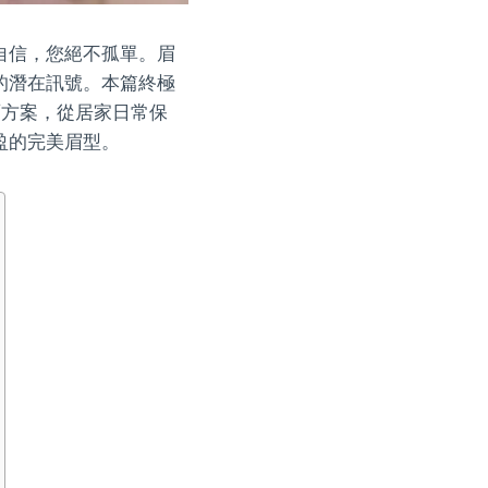
自信，您絕不孤單。眉
的潛在訊號。本篇終極
面方案，從居家日常保
盈的完美眉型。