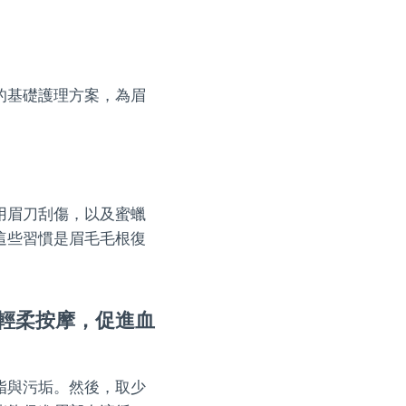
的基礎護理方案，為眉
用眉刀刮傷，以及蜜蠟
這些習慣是眉毛毛根復
輕柔按摩，促進血
脂與污垢。然後，取少