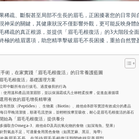
果稀疏、斷裂甚至局部不生長的眉毛，正困擾著您的日常與
現神采的關鍵，其健康狀況不僅影響外觀，更可能反映身體
毛稀疏的真正根源，並提供「眉毛毛根復活」的3大階段全
終極的植眉選項，助您精準擊破眉毛不長困擾，重拾自然豐
須手術，在家實踐「眉毛毛根復活」的日常養護藍圖
眉毛毛根復活」基礎護理方案
立即中斷所有自行拔毛、過度修剪的行為
：使用溫和產品清潔眉部，並以保濕霜或凡士林輕柔按摩，促進血液循環
選用有效的眉毛增長精華液
有胜肽（Peptides）、生物素（Biotin）、維他命B群等實證有效成分的產品
每日早晚清潔後，順著毛流塗抹，並輕輕按摩至吸收，耐心是眉毛毛根復活的基石
開始為「眉毛毛根復活」提供養分
多攝取含Omega-3、維他命D及高抗氧化物的食物（如深海魚、堅果）
針對氣血不足，可適量食用黑色食物（如黑芝麻、黑豆、海帶）
改善眉毛不長，在等待眉毛毛根復活期間維持完美眉型