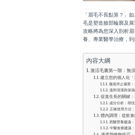
「眉毛不長點算？」如
毛是塑造臉部輪廓及展
攻略將為您深入剖析眉
養、專業醫學治療，到
內容大綱
激活毛囊第一階：無
建立您的個人化「
徹底停止傷害：
溫和清潔與保濕
促進生長的關鍵：
成分分析：尋找含
正確使用方法：
體內調理：從飲食
西醫營養建議：
中醫食療建議：
過渡期修飾技巧：