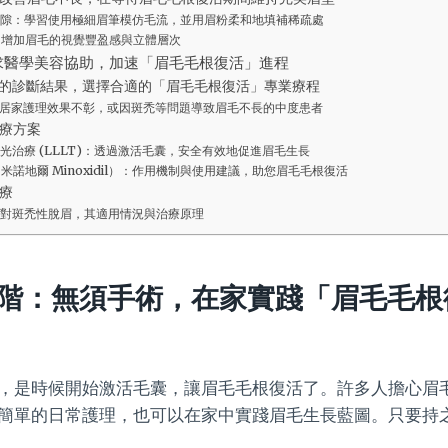
隙：學習使用極細眉筆模仿毛流，並用眉粉柔和地填補稀疏處
：增加眉毛的視覺豐盈感與立體層次
求醫學美容協助，加速「眉毛毛根復活」進程
的診斷結果，選擇合適的「眉毛毛根復活」專業療程
居家護理效果不彰，或因斑禿等問題導致眉毛不長的中度患者
療方案
光治療 (LLLT)：透過激活毛囊，安全有效地促進眉毛生長
米諾地爾 Minoxidil）：作用機制與使用建議，助您眉毛毛根復活
療
對斑禿性脫眉，其適用情況與治療原理
階：無須手術，在家實踐「眉毛毛根
，是時候開始激活毛囊，讓眉毛毛根復活了。許多人擔心眉
簡單的日常護理，也可以在家中實踐眉毛生長藍圖。只要持