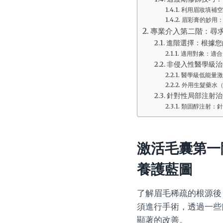
利用眉妝填補空
眉彩膏的妙用
專業介入第二階：尋
進階選擇：根據您
適用對象：適合
非侵入性醫學級治
醫學級低能量激
外用生髮藥水（
針對性局部注射治
類固醇注射：針
激活毛囊第一
養護藍圖
了解眉毛稀疏的根源後
須進行手術，透過一些
顯著的改善。