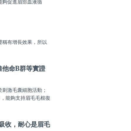
能夠促進眉部血液循
聲稱有增長效果，所以
、維他命B群等實證
於刺激毛囊細胞活動；
用，能夠支持眉毛毛根復
吸收，耐心是眉毛