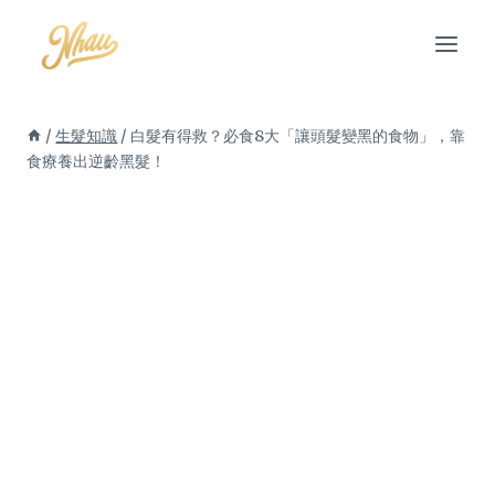
Skip
to
content
/
生髮知識
/
白髮有得救？必食8大「讓頭髮變黑的食物」，靠
食療養出逆齡黑髮！