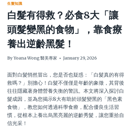
生髮知識
白髮有得救？必食8大「讓
頭髮變黑的食物」，靠食療
養出逆齡黑髮！
By
Yoana Wong 醫美專家
January 29, 2026
面對白髮悄然冒出，您是否也疑惑：「白髮真的有得
救嗎？」別擔心！白髮不僅僅是年齡的象徵，其背後
往往隱藏著身體營養失衡的警訊。本文將深入探討白
髮成因，並為您揭示8大有助於頭髮變黑的「黑色素
食物」，教您如何透過科學食療，配合優良生活習
慣，從根本上養出烏黑亮麗的逆齡秀髮，讓您重拾自
信光采！