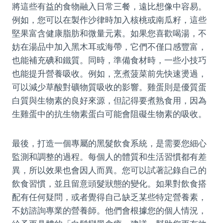
將這些有益的食物融入日常三餐，遠比想像中容易。
例如，您可以在製作沙律時加入核桃或南瓜籽，這些
堅果富含健康脂肪和微量元素。如果您喜歡喝湯，不
妨在湯品中加入黑木耳或海帶，它們不僅口感豐富，
也能補充碘和鐵質。同時，準備食材時，一些小技巧
也能提升營養吸收。例如，烹煮菠菜前先快速燙過，
可以減少草酸對礦物質吸收的影響。雞蛋則是優質蛋
白質與生物素的良好來源，但記得要煮熟食用，因為
生雞蛋中的抗生物素蛋白可能會阻礙生物素的吸收。
最後，打造一個專屬的黑髮飲食系統，是需要您細心
監測和調整的過程。每個人的體質和生活習慣都有差
異，所以效果也會因人而異。您可以試著記錄自己的
飲食習慣，並且留意頭髮狀態的變化。如果對飲食搭
配有任何疑問，或者覺得自己缺乏某些特定營養素，
不妨諮詢專業的營養師。他們會根據您的個人情況，