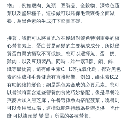
物」，例如瘦肉、魚類、豆製品、全穀物、深綠色蔬
菜以及堅果種子。這樣做可以確保毛囊獲得全面滋
養，為黑色素的生成打下堅實基礎。
接著，我們可以將目光放在幾組對髮色特別重要的核
心營養素上。蛋白質是頭髮的主要構成成分，所以優
質蛋白質的攝取不可或缺。您可以選擇魚、蛋、奶、
雞肉，以及豆類製品。同時，維生素B群、銅、鋅、
鐵等礦物質，還有維生素C、E等抗氧化劑，都對黑色
素的生成和毛囊健康有直接影響。例如，維生素B12
有助於維持髮色；銅是黑色素合成的必要元素。您可
以嘗試將富含這些營養的食物巧妙搭配，像是早餐吃
燕麥片加入黑芝麻，午餐選擇魚肉搭配菠菜，晚餐則
可以食用黑豆湯，這樣就能夠持續為身體提供「吃什
麼 可以讓頭髮 變 黑」所需的各種營養。