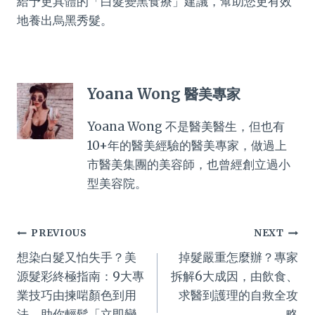
給予更具體的「白髮變黑食療」建議，幫助您更有效
地養出烏黑秀髮。
Yoana Wong 醫美專家
Yoana Wong 不是醫美醫生，但也有
10+年的醫美經驗的醫美專家，做過上
市醫美集團的美容師，也曾經創立過小
型美容院。
Post
PREVIOUS
NEXT
想染白髮又怕失手？美
掉髮嚴重怎麼辦？專家
navigation
源髮彩終極指南：9大專
拆解6大成因，由飲食、
業技巧由揀啱顏色到用
求醫到護理的自救全攻
法，助你輕鬆「立即變
略