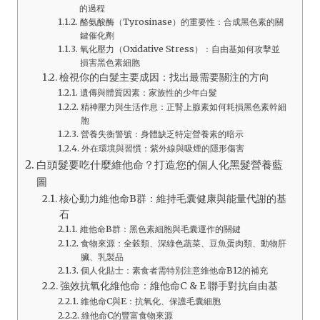
的過程
酪氨酸酶（Tyrosinase）的重要性：合成黑色素的關
鍵催化劑
氧化壓力（Oxidative Stress）：自由基如何攻擊並
損害黑色素細胞
檢視你的白髮主要成因：找出最需要關注的方向
遺傳與體質因素：家族性的少年白髮
精神壓力與生活作息：正腎上腺素如何耗損黑色素幹細
胞
營養失衡警號：身體缺乏特定營養素的暗示
外在環境與習慣：紫外線與吸煙的隱形傷害
白頭髮要吃什麼維他命？打造您的個人化黑髮營養藍
圖
核心動力維他命B群：維持毛囊健康與能量代謝的基
石
維他命B群：黑色素細胞與毛囊運作的關鍵
食物來源：全穀類、深綠色蔬菜、豆魚蛋肉類、動物肝
臟、乳製品
個人化貼士：素食者需特別注意維他命B12的補充
強效抗氧化維他命：維他命C & E 聯手對抗自由基
維他命C與E：抗氧化、保護毛囊細胞
維他命C的豐富食物來源