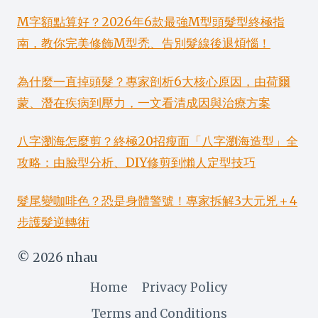
M字額點算好？2026年6款最強M型頭髮型終極指
南，教你完美修飾M型禿、告別髮線後退煩惱！
為什麼一直掉頭髮？專家剖析6大核心原因，由荷爾
蒙、潛在疾病到壓力，一文看清成因與治療方案
八字瀏海怎麼剪？終極20招瘦面「八字瀏海造型」全
攻略：由臉型分析、DIY修剪到懶人定型技巧
髮尾變咖啡色？恐是身體警號！專家拆解3大元兇＋4
步護髮逆轉術
© 2026 nhau
Home
Privacy Policy
Terms and Conditions