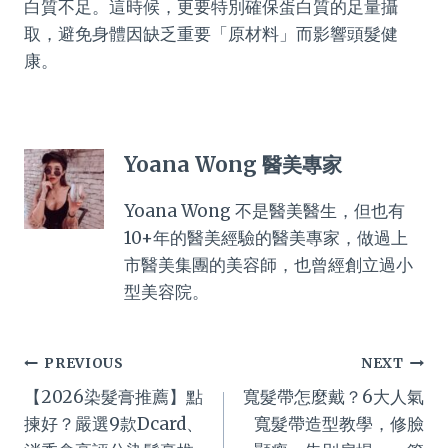
白質不足。這時候，更要特別確保蛋白質的足量攝
取，避免身體因缺乏重要「原材料」而影響頭髮健
康。
Yoana Wong 醫美專家
Yoana Wong 不是醫美醫生，但也有
10+年的醫美經驗的醫美專家，做過上
市醫美集團的美容師，也曾經創立過小
型美容院。
Post
PREVIOUS
NEXT
【2026染髮膏推薦】點
寬髮帶怎麼戴？6大人氣
navigation
揀好？嚴選9款Dcard、
寬髮帶造型教學，修臉