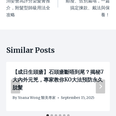
消委會高評分染髮膏推
顯瘦、告別扁塌，一篇
介，附髮型師級用法全
搞定揀款、戴法與保
攻略
養！
Similar Posts
【成日生頭瘡】石頭瘡斷唔到尾？揭秘7
大內外元兇，專家教你KO大法預防永久
脫髮
By
Yoana Wong 醫美專家
September 15, 2025