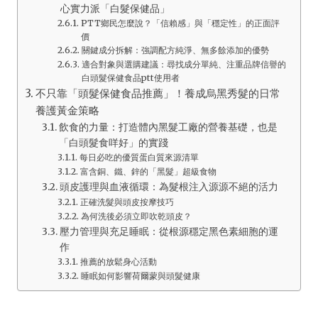
心實力派「白髮保健品」
PTT鄉民怎麼說？「信賴感」與「穩定性」的正面評
價
關鍵成分拆解：強調配方純淨、無多餘添加的優勢
適合對象與選購建議：尋找成分單純、注重品牌信譽的
白頭髮保健食品ptt使用者
不只靠「頭髮保健食品推薦」！養成烏黑秀髮的日常
養護黃金策略
飲食的力量：打造體內黑髮工廠的營養基礎，也是
「白頭髮食咩好」的實踐
每日必吃的優質蛋白質來源清單
富含銅、鐵、鋅的「黑髮」超級食物
頭皮護理與血液循環：為髮根注入源源不絕的活力
正確洗髮與頭皮按摩技巧
為何洗後必須立即吹乾頭皮？
壓力管理與充足睡眠：從根源穩定黑色素細胞的運
作
推薦的放鬆身心活動
睡眠如何影響荷爾蒙與頭髮健康