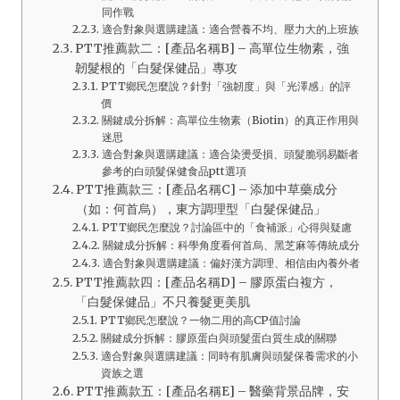
同作戰
適合對象與選購建議：適合營養不均、壓力大的上班族
PTT推薦款二：[產品名稱B] – 高單位生物素，強
韌髮根的「白髮保健品」專攻
PTT鄉民怎麼說？針對「強韌度」與「光澤感」的評
價
關鍵成分拆解：高單位生物素（Biotin）的真正作用與
迷思
適合對象與選購建議：適合染燙受損、頭髮脆弱易斷者
參考的白頭髮保健食品ptt選項
PTT推薦款三：[產品名稱C] – 添加中草藥成分
（如：何首烏），東方調理型「白髮保健品」
PTT鄉民怎麼說？討論區中的「食補派」心得與疑慮
關鍵成分拆解：科學角度看何首烏、黑芝麻等傳統成分
適合對象與選購建議：偏好漢方調理、相信由內養外者
PTT推薦款四：[產品名稱D] – 膠原蛋白複方，
「白髮保健品」不只養髮更美肌
PTT鄉民怎麼說？一物二用的高CP值討論
關鍵成分拆解：膠原蛋白與頭髮蛋白質生成的關聯
適合對象與選購建議：同時有肌膚與頭髮保養需求的小
資族之選
PTT推薦款五：[產品名稱E] – 醫藥背景品牌，安