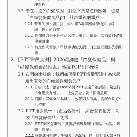
理過程
潛在可逆的白髮成因：對症下藥是逆轉關鍵，也是
「白頭髮保健食品ptt」社群重視的重點
營養失衡：蛋白質、維生素B群與關鍵礦物質（銅、
鐵、鋅）的影響
長期壓力與不良生活習慣：壓力、抽菸、飲酒如何破壞
毛囊健康
特定疾病警號：甲狀腺功能失調、白斑症或圓形禿的影
響
【PTT鄉民實測】2026最詳盡「白髮保健品」與
「頭髮保健食品推薦」熱議TOP 5排行榜
在開始比較前：我們如何從PTT海量資訊中為您篩
選出有效的白頭髮保健食品？
分析方法：整合Dcard與PTT超過千篇討論，聚焦於
「食用後有感」、「成分安全」及「回購意願」
提醒：保健食品為輔助，效果因人而異，需配合良好生
活習慣
PTT推薦款一：[產品名稱A] – 綜合營養配方，高
效「白髮保健品」之選
PTT鄉民怎麼說？真實評價總整理（優點、缺點、氣
味、體感）
關鍵成分拆解：生物素、MSM、鋅、維他命C如何協