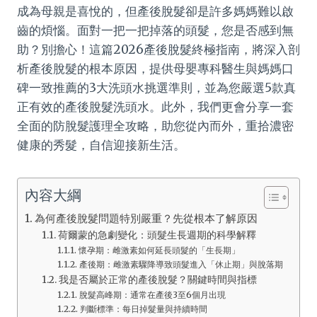
成為母親是喜悅的，但產後脫髮卻是許多媽媽難以啟
齒的煩惱。面對一把一把掉落的頭髮，您是否感到無
助？別擔心！這篇2026產後脫髮終極指南，將深入剖
析產後脫髮的根本原因，提供母嬰專科醫生與媽媽口
碑一致推薦的3大洗頭水挑選準則，並為您嚴選5款真
正有效的產後脫髮洗頭水。此外，我們更會分享一套
全面的防脫髮護理全攻略，助您從內而外，重拾濃密
健康的秀髮，自信迎接新生活。
內容大綱
為何產後脫髮問題特別嚴重？先從根本了解原因
荷爾蒙的急劇變化：頭髮生長週期的科學解釋
懷孕期：雌激素如何延長頭髮的「生長期」
產後期：雌激素驟降導致頭髮進入「休止期」與脫落期
我是否屬於正常的產後脫髮？關鍵時間與指標
脫髮高峰期：通常在產後3至6個月出現
判斷標準：每日掉髮量與持續時間