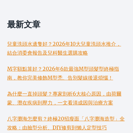
最新文章
兒童洗頭水邊隻好？2026年10大兒童洗頭水推介，
結合消委會報告及兒科醫生選購攻略
M字額點算好？2026年6款最強M型頭髮型終極指
南，教你完美修飾M型禿、告別髮線後退煩惱！
為什麼一直掉頭髮？專家剖析6大核心原因，由荷爾
蒙、潛在疾病到壓力，一文看清成因與治療方案
八字瀏海怎麼剪？終極20招瘦面「八字瀏海造型」全
攻略：由臉型分析、DIY修剪到懶人定型技巧