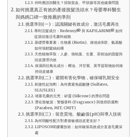
何時應諮詢醫生？排除貧血、甲狀腺等其他健康問題
如何挑選真正有效的產後脫髮洗頭水？母嬰專科醫生
與媽媽口碑一致推薦的準則
挑選準則(一)：認識關鍵有效成分，激活毛囊再生
專利活髮成分：Redensyl® 與 KAPILARINE® 如何
從源頭激活毛囊幹細胞
基礎營養要素：生物素 (Biotin)、維他命B群、氨基酸
如何強韌髮絲結構
天然植物萃取：人參、側柏葉、生薑、茶樹油的固髮與
頭皮護理功效
保濕與抗氧化成分：椰油、洋甘菊、黃芩提取物如何維
持頭皮健康
挑選準則(二)：避開有害化學物，確保哺乳期安全
刺激性起泡劑：為何應避免硫酸鹽 (Sulfates,
SLS/SLES)
堵塞毛囊的元兇：矽靈 (Silicone) 的潛在問題
潛在致敏源：警惕香料 (Fragrance) 與致癌防腐劑
(Paraben, MIT, CMIT)
挑選準則(三)：留意質地、酸鹼值(pH)與導入技術
為何弱酸性配方對產後敏感頭皮更友好？
LIPOSOME膠囊技術：如何確保高效成分直達毛囊深
處