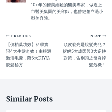
10+年的醫美經驗的醫美專家，做過上
市醫美集團的美容師，也曾經創立過小
型美容院。
Post
PREVIOUS
NEXT
【側柏葉功效】科學實
頭皮發亮是脫髮先兆？
navigation
證4大生髮奇效！由根源
拆解5大成因與3大逆轉
激活毛囊，附3大DIY防
對策，告別頭皮發炎掉
脫髮秘方
髮危機！
Similar Posts