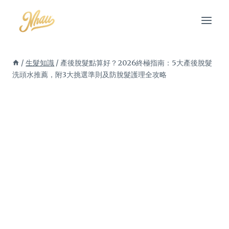
Skip
to
content
/
生髮知識
/
產後脫髮點算好？2026終極指南：5大產後脫髮
洗頭水推薦，附3大挑選準則及防脫髮護理全攻略