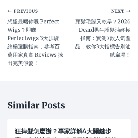
Post
PREVIOUS
NEXT
想搵最啱你嘅 Perfect
頭髮毛躁又乾旱？2026
navigation
Wigs？即睇
Dcard男生護髮油終極
Perfectwigs 3大步驟
指南：實測7款人氣產
終極選購指南，參考百
品，教你3大指標告別油
萬用家真實 Reviews 揀
膩扁塌！
出完美假髮！
Similar Posts
狂掉髮怎麼辦？專家詳解4大關鍵步