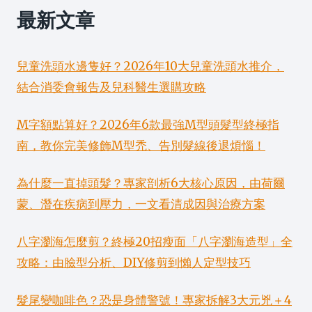
最新文章
兒童洗頭水邊隻好？2026年10大兒童洗頭水推介，
結合消委會報告及兒科醫生選購攻略
M字額點算好？2026年6款最強M型頭髮型終極指
南，教你完美修飾M型禿、告別髮線後退煩惱！
為什麼一直掉頭髮？專家剖析6大核心原因，由荷爾
蒙、潛在疾病到壓力，一文看清成因與治療方案
八字瀏海怎麼剪？終極20招瘦面「八字瀏海造型」全
攻略：由臉型分析、DIY修剪到懶人定型技巧
髮尾變咖啡色？恐是身體警號！專家拆解3大元兇＋4