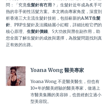
問：「究竟
生髮針有冇用
？」生髮針近年成為炙手可
熱的非手術性活髮方案。本文將由專家角度，深度剖
析香港三大主流生髮針技術，包括嶄新的
AMT生髮
針
、PRP生髮針及法國絲麗小紅帽，詳細比較它們的
核心原理、
生髮針價錢
、5大功效與潛在副作用，助
您全面了解生髮針的成效與選擇，為脫髮問題找到真
正有效的出路。
Yoana Wong 醫美專家
Yoana Wong 不是醫美醫生，但也有
10+年的醫美經驗的醫美專家，做過上
市醫美集團的美容師，也曾經創立過小
型美容院。