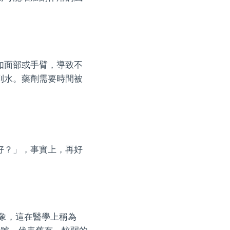
如面部或手臂，導致不
到水。藥劑需要時間被
好？」，事實上，再好
象，這在醫學上稱為