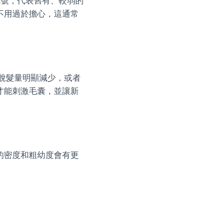
常訊號，代表舊有、較弱的
不用過於擔心，這通常
脫髮量明顯減少，或者
才能刺激毛囊，並讓新
的密度和粗幼度會有更
。