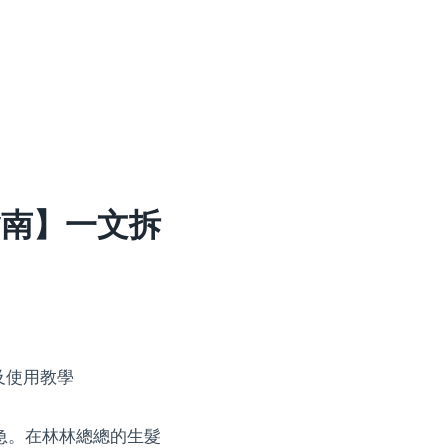
指南】一文拆
急。在林林總總的生髮