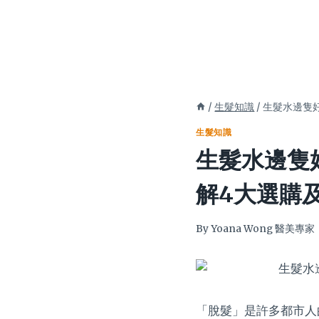
/
生髮知識
/
生髮水邊隻
生髮知識
生髮水邊隻
解4大選購
By
Yoana Wong 醫美專家
「脫髮」是許多都市人