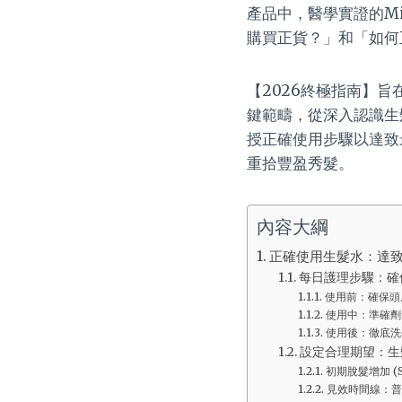
產品中，醫學實證的Mi
購買正貨？」和「如何
【2026終極指南】
鍵範疇，從深入認識生
授正確使用步驟以達致
重拾豐盈秀髮。
內容大綱
正確使用生髮水：達
每日護理步驟：確
使用前：確保頭
使用中：準確劑
使用後：徹底洗
設定合理期望：生
初期脫髮增加 (
見效時間線：普