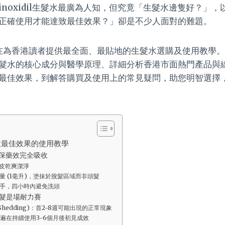
noxidil生髮水最廣為人知，但究竟「生髮水邊隻好？」
正確使用才能達致最佳效果？」卻是不少人面對的難題。
旨在為香港讀者提供最全面、最貼地的生髮水選購及使用教學
髮水的核心成分與醫學原理、詳細分析香港市面熱門產品與
最佳效果，到解答購買及使用上的常見疑問，助您明智選擇
致最佳效果的使用教學
保藥效完全吸收
皮乾爽潔淨
量 (1毫升)，塗抹於脫髮區域而非頭髮
手，四小時內避免洗頭
髮是場耐力賽
Shedding)：首2-8週可能出現的正常現象
遍在持續使用3-6個月後初見成效