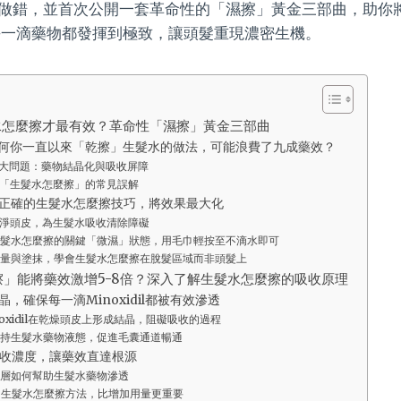
做錯，並首次公開一套革命性的「濕擦」黃金三部曲，助你
每一滴藥物都發揮到極致，讓頭髮重現濃密生機。
水怎麼擦才最有效？革命性「濕擦」黃金三部曲
何你一直以來「乾擦」生髮水的做法，可能浪費了九成藥效？
大問題：藥物結晶化與吸收屏障
「生髮水怎麼擦」的常見誤解
正確的生髮水怎麼擦技巧，將效果最大化
淨頭皮，為生髮水吸收清除障礙
髮水怎麼擦的關鍵「微濕」狀態，用毛巾輕按至不滴水即可
量與塗抹，學會生髮水怎麼擦在脫髮區域而非頭髮上
」能將藥效激增5-8倍？深入了解生髮水怎麼擦的吸收原理
，確保每一滴Minoxidil都被有效滲透
oxidil在乾燥頭皮上形成結晶，阻礙吸收的過程
持生髮水藥物液態，促進毛囊通道暢通
收濃度，讓藥效直達根源
層如何幫助生髮水藥物滲透
的生髮水怎麼擦方法，比增加用量更重要