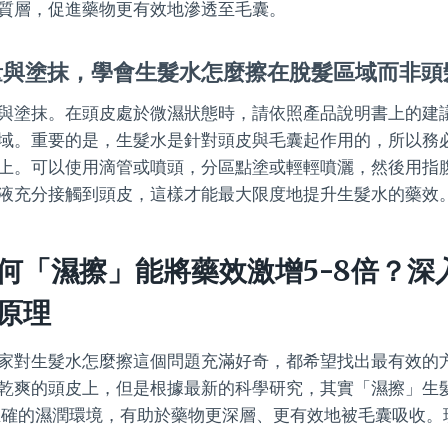
質層，促進藥物更有效地滲透至毛囊。
量與塗抹，學會生髮水怎麼擦在脫髮區域而非頭
與塗抹。在頭皮處於微濕狀態時，請依照產品說明書上的建
域。重要的是，生髮水是針對頭皮與毛囊起作用的，所以務
上。可以使用滴管或噴頭，分區點塗或輕輕噴灑，然後用指
液充分接觸到頭皮，這樣才能最大限度地提升生髮水的藥效
何「濕擦」能將藥效激增5-8倍？深
原理
家對生髮水怎麼擦這個問題充滿好奇，都希望找出最有效的
乾爽的頭皮上，但是根據最新的科學研究，其實「濕擦」生
正確的濕潤環境，有助於藥物更深層、更有效地被毛囊吸收。