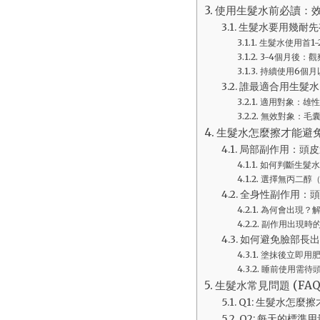
使用生髮水前必讀：
生髮水要用幾耐先
生髮水使用首1-
3-4個月後：
持續使用6個月
誰最適合用生髮水
適用對象：雄性
無效對象：毛
生髮水怎麼擦才能避
局部副作用：頭皮
如何判斷生髮水
選擇無丙二醇（P
全身性副作用：頭
為何會出現？解釋
副作用出現時
如何避免臉部長出
塗抹後立即用
睡前使用需待
生髮水常見問題 (F
Q1: 生髮水怎
Q2: 每天的標