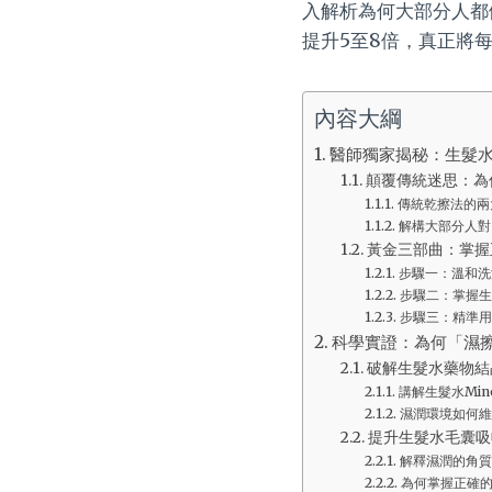
入解析為何大部分人都
提升5至8倍，真正將
內容大綱
醫師獨家揭秘：生髮
顛覆傳統迷思：為
傳統乾擦法的兩
解構大部分人對
黃金三部曲：掌握
步驟一：溫和洗
步驟二：掌握生
步驟三：精準用
科學實證：為何「濕擦
破解生髮水藥物結晶
講解生髮水Min
濕潤環境如何維
提升生髮水毛囊吸
解釋濕潤的角質
為何掌握正確