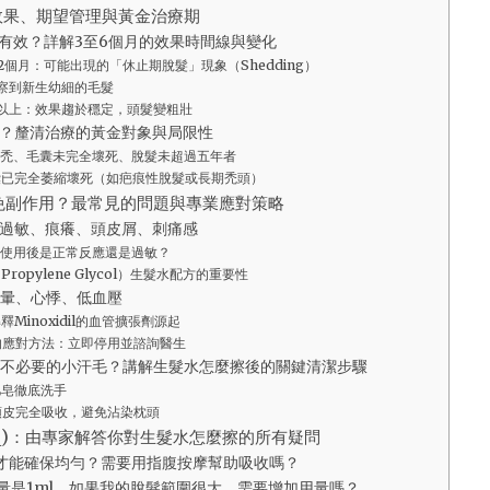
效果、期望管理與黃金治療期
有效？詳解3至6個月的效果時間線與變化
2個月：可能出現的「休止期脫髮」現象（Shedding）
觀察到新生幼細的毛髮
以上：效果趨於穩定，頭髮變粗壯
？釐清治療的黃金對象與局限性
禿、毛囊未完全壞死、脫髮未超過五年者
囊已完全萎縮壞死（如疤痕性脫髮或長期禿頭）
免副作用？最常見的問題與專業應對策略
過敏、痕癢、頭皮屑、刺痛感
使用後是正常反應還是過敏？
ropylene Glycol）生髮水配方的重要性
暈、心悸、低血壓
Minoxidil的血管擴張劑源起
的應對方法：立即停用並諮詢醫生
不必要的小汗毛？講解生髮水怎麼擦後的關鍵清潔步驟
肥皂徹底洗手
頭皮完全吸收，避免沾染枕頭
AQ)：由專家解答你對生髮水怎麼擦的所有疑問
麼擦才能確保均勻？需要用指腹按摩幫助吸收嗎？
準用量是1ml，如果我的脫髮範圍很大，需要增加用量嗎？