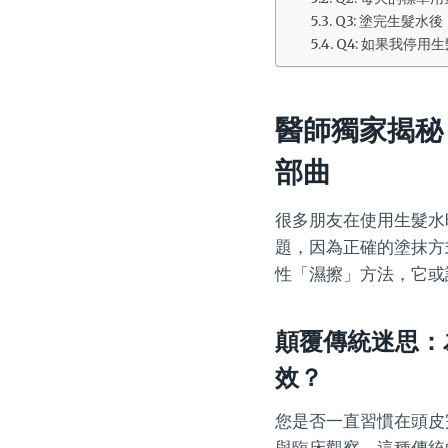
Q3: 塗完生髮
Q4: 如果我停
醫師獨家揭秘
部曲
很多朋友在使用生髮水
題，因為正確的塗抹方
性「濕擦」方法，它或
顛覆傳統迷思：
效？
您是否一直習慣在頭皮
與臨床觀察，這種傳統