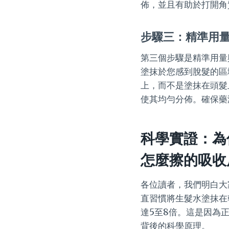
佈，並且有助於打開角
步驟三：精準用
第三個步驟是精準用量
塗抹於您感到脫髮的區
上，而不是塗抹在頭髮
使其均勻分佈。確保藥
科學實證：為
怎麼擦的吸收
各位讀者，我們明白大
直習慣將生髮水塗抹在
達5至8倍。這是因為
背後的科學原理。