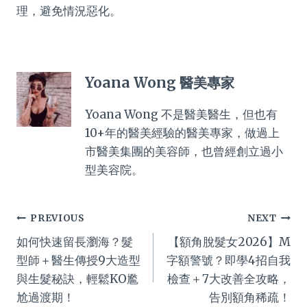
理，避免情況惡化。
Yoana Wong 醫美專家
Yoana Wong 不是醫美醫生，但也有
10+年的醫美經驗的醫美專家，做過上
市醫美集團的美容師，也曾經創立過小
型美容院。
Post
PREVIOUS
NEXT
如何快速留長瀏海？髮
【額角脫髮女2026】M
navigation
型師＋醫生傳授9大造型
字額警號？即學4招自我
與生髮秘訣，輕鬆KO尷
檢查＋7大改善全攻略，
尬過渡期！
告別額角稀疏！