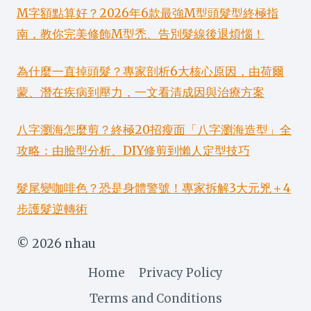
M字額點算好？2026年6款最強M型頭髮型終極指
南，教你完美修飾M型禿、告別髮線後退煩惱！
為什麼一直掉頭髮？專家剖析6大核心原因，由荷爾
蒙、潛在疾病到壓力，一文看清成因與治療方案
八字瀏海怎麼剪？終極20招瘦面「八字瀏海造型」全
攻略：由臉型分析、DIY修剪到懶人定型技巧
髮尾變咖啡色？恐是身體警號！專家拆解3大元兇＋4
步護髮逆轉術
© 2026 nhau
Home
Privacy Policy
Terms and Conditions