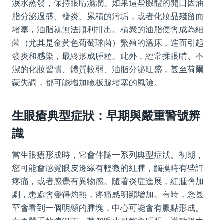
淚水蒸發，保持眼睛濕潤。如果這些腺體的開口因油
脂分泌過盛、發炎、累積的污垢，或者化妝品殘留而
堵塞，油脂就無法順利排出。積聚的油脂便會成為細
菌（尤其是金黃色葡萄球菌）繁殖的溫床，進而引起
發炎和感染，最終形成腫粒。此外，經常揉眼睛、不
潔的化妝習慣、體質較弱、油脂分泌旺盛，甚至荷爾
蒙失調，都可能增加瞼板腺堵塞的風險。
生眼瘡典型症狀：早期與嚴重警號辨
識
當生眼瘡形成時，它會伴隨一系列典型症狀。初期，
您可能會感覺眼皮邊緣有輕微的紅腫，觸摸時有些許
疼痛，或者感覺有異物感。隨著炎症進展，紅腫會加
劇，患處會變得灼熱，疼痛感明顯增加。有時，您甚
至會看到一個明顯的腫塊，中心可能會有膿點形成。