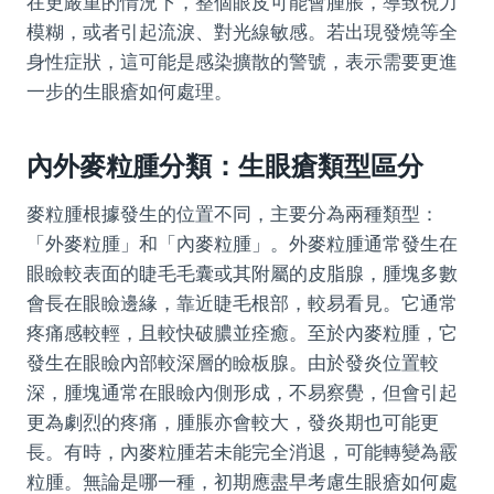
在更嚴重的情況下，整個眼皮可能會腫脹，導致視力
模糊，或者引起流淚、對光線敏感。若出現發燒等全
身性症狀，這可能是感染擴散的警號，表示需要更進
一步的生眼瘡如何處理。
內外麥粒腫分類：生眼瘡類型區分
麥粒腫根據發生的位置不同，主要分為兩種類型：
「外麥粒腫」和「內麥粒腫」。外麥粒腫通常發生在
眼瞼較表面的睫毛毛囊或其附屬的皮脂腺，腫塊多數
會長在眼瞼邊緣，靠近睫毛根部，較易看見。它通常
疼痛感較輕，且較快破膿並痊癒。至於內麥粒腫，它
發生在眼瞼內部較深層的瞼板腺。由於發炎位置較
深，腫塊通常在眼瞼內側形成，不易察覺，但會引起
更為劇烈的疼痛，腫脹亦會較大，發炎期也可能更
長。有時，內麥粒腫若未能完全消退，可能轉變為霰
粒腫。無論是哪一種，初期應盡早考慮生眼瘡如何處