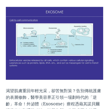
渴望肌膚重回年輕光采，卻苦無對策？告別傳統護膚
的表層修飾，醫學美容界正引領一場劃時代的「逆
齡」革命！外泌體（Exosome）療程憑藉其諾貝爾