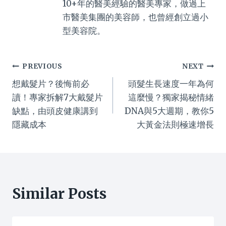
10+年的醫美經驗的醫美專家，做過上
市醫美集團的美容師，也曾經創立過小
型美容院。
Post
PREVIOUS
NEXT
想戴髮片？後悔前必
頭髮生長速度一年為何
navigation
讀！專家拆解7大戴髮片
這麼慢？獨家揭秘情緒
缺點，由頭皮健康講到
DNA與5大週期，教你5
隱藏成本
大黃金法則極速增長
Similar Posts