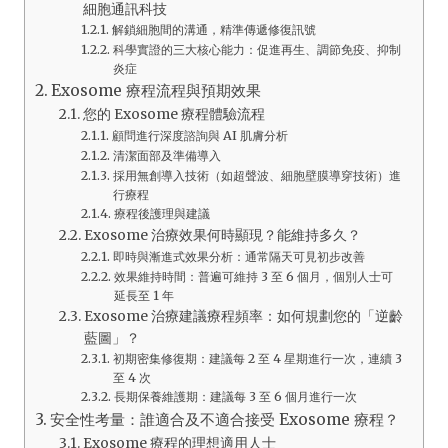
細胞通訊科技
解鎖細胞間的溝通，精準傳遞修復訊號
科學實證的三大核心能力：促進再生、調節免疫、抑制
炎症
Exosome 療程流程與預期效果
您的 Exosome 療程體驗流程
顧問進行深度諮詢與 AI 肌膚分析
清潔面部及準備導入
採用無創導入技術（如超聲波、細胞壁膜導穿技術）進
行療程
療程後護理與建議
Exosome 治療效果何時顯現？能維持多久？
即時與漸進式效果分析：通常隔天可見初步改善
效果維持時間：普遍可維持 3 至 6 個月，個別人士可
延長至 1 年
Exosome 治療建議療程頻率：如何規劃您的「逆齡
藍圖」？
初期密集修復期：建議每 2 至 4 星期進行一次，連續 3
至 4 次
長期保養維護期：建議每 3 至 6 個月進行一次
安全性考量：誰適合及不適合接受 Exosome 療程？
Exosome 療程的理想適用人士