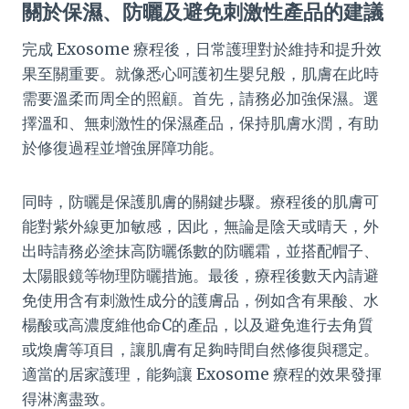
關於保濕、防曬及避免刺激性產品的建議
完成 Exosome 療程後，日常護理對於維持和提升效
果至關重要。就像悉心呵護初生嬰兒般，肌膚在此時
需要溫柔而周全的照顧。首先，請務必加強保濕。選
擇溫和、無刺激性的保濕產品，保持肌膚水潤，有助
於修復過程並增強屏障功能。
同時，防曬是保護肌膚的關鍵步驟。療程後的肌膚可
能對紫外線更加敏感，因此，無論是陰天或晴天，外
出時請務必塗抹高防曬係數的防曬霜，並搭配帽子、
太陽眼鏡等物理防曬措施。最後，療程後數天內請避
免使用含有刺激性成分的護膚品，例如含有果酸、水
楊酸或高濃度維他命C的產品，以及避免進行去角質
或煥膚等項目，讓肌膚有足夠時間自然修復與穩定。
適當的居家護理，能夠讓 Exosome 療程的效果發揮
得淋漓盡致。