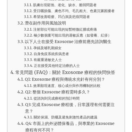
肌膚出現鬆弛、老化、缺水、脆弱問題者
受日曬損傷、膚色不均、毛孔粗大、色素沉澱困擾者
希望改善暗瘡、凹凸洞及疤痕問題者
潛在副作用與風險說明
注射部位可能出現的短暫輕微紅腫或疼痛
極少數個案可能出現的過敏反應（如發癢、紅疹）
以下人士在接受 Exosome 治療前應先諮詢醫生
孕婦及哺乳期婦女
自身免疫系統疾病患者
有嚴重過敏史人士
正在接受其他特定治療的人士
常見問題 (FAQ)：關於 Exosome 療程的快問快答
Q1: Exosome 療程與傳統水光針有何分別？
效果顯現速度、核心成分與作用機制的比較
Q2: 整個 Exosome 療程需時多久？
從諮詢到完成療程的預計時間
Q3: 完成 Exosome 療程後，日常護理有何需要注
意？
關於保濕、防曬及避免刺激性產品的建議
Q4: 市面上的外泌體保養品，與專業的 Exosome
療程有何不同？