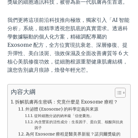
獎級的細胞通訊科技，被譽為新一代肌膚再生首選。
我們更將這項前沿科技推向極致，獨家引入「AI 智能
分析」系統，能精準透視您肌底的真實需求。透過科
學數據驅動的個人化方案，精確調配專屬的
Exosome 配方，全方位實現抗衰老、深層修復、提
升彈性、美白淡斑、強效保濕及全面改善膚質等 6 大
核心美肌修復功效，從細胞根源重塑健康肌膚結構，
讓您告別歲月痕跡，煥發年輕光芒。
內容大綱
拆解肌膚再生密碼：究竟什麼是 Exosome 療程？
外泌體 (Exosome) 的科學定義與來源
從幹細胞分泌的納米級「信使囊泡」
內含豐富的活性成分：生長因子、蛋白質、核酸與抗炎
因子
為何 Exosome 療程是醫美界新寵？諾貝爾獎級的