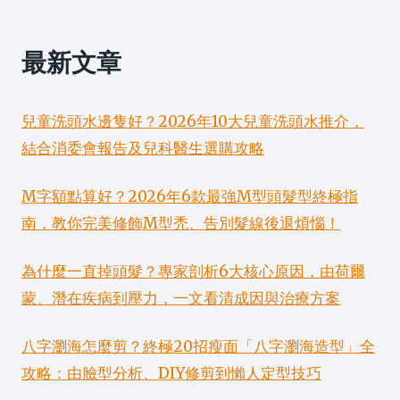
最新文章
兒童洗頭水邊隻好？2026年10大兒童洗頭水推介，
結合消委會報告及兒科醫生選購攻略
M字額點算好？2026年6款最強M型頭髮型終極指
南，教你完美修飾M型禿、告別髮線後退煩惱！
為什麼一直掉頭髮？專家剖析6大核心原因，由荷爾
蒙、潛在疾病到壓力，一文看清成因與治療方案
八字瀏海怎麼剪？終極20招瘦面「八字瀏海造型」全
攻略：由臉型分析、DIY修剪到懶人定型技巧