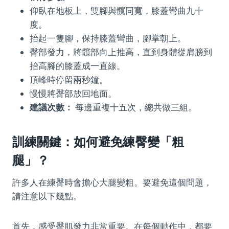
仰臥在地板上，雙腳與髖同寬，膝蓋彎曲九十
度。
抬起一隻腳，保持膝蓋彎曲，腳掌朝上。
臀部發力，將髖部向上推高，直到身體從肩膀到
抬高腳的膝蓋成一直線。
頂峰時停留兩秒鐘。
慢慢將臀部放回地面。
建議次數：
每邊重複十五次，總共做三組。
訓練關鍵：如何避免練臀變「粗
腿」？
許多人在練臀時會擔心大腿變粗。要避免這個問題，
請注意以下幾點。
首先，感受臀肌發力非常重要。在每個動作中，都要