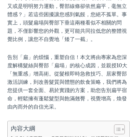
又或是明明努力運動，臀部線條卻依然扁平，毫無立
體感？」若這些困擾讓您感到氣餒，您絕不孤單。事
實上，頭髮扁塌與臀部下垂這兩種看似不相關的問
題，不僅影響您的外觀，更可能共同拉低您的整體視
覺比例，讓您不自覺地「矮了一截」。
告別「扁」的煩惱，重塑自信！本文將由專家為您深
度解構髮絲與臀部「扁塌」的核心成因，並親授10大
「無重感」增高術。從髮根即時急救技巧、居家臀部
激活訓練，到改善髮質與體態的飲食策略，我們將為
您提供一套全面、易於實踐的方案，助您告別扁平宿
命，輕鬆擁有蓬鬆髮型與飽滿翹臀，視覺增高，煥發
由內而外的自信光采。
內容大綱