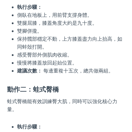
執行步驟：
側臥在地板上，用前臂支撐身體。
雙腿屈膝，膝蓋角度大約是九十度。
雙腳併攏。
保持髖部穩定不動，上方膝蓋盡力向上抬高，如
同蚌殼打開。
感受臀部外側肌肉收縮。
慢慢將膝蓋放回起始位置。
建議次數：
每邊重複十五次，總共做兩組。
動作二：蛙式臀橋
蛙式臀橋能有效訓練臀大肌，同時可以強化核心力
量。
執行步驟：