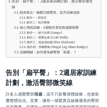
告別「扁平臀」：2週居家訓練計劃，激活臀部微笑
線
熱身激活：喚醒沉睡臀肌，提升訓練成效
動作一：蚌殼式
動作二：蛙式臀橋
核心增肌訓練：4個動作塑造飽滿蜜桃臀
動作一：後弓步蹲 (Lunge)
動作二：螃蟹走路 (Crab Walk)
動作三：跪姿側抬腿 (Fire Hydrant)
動作四：單腳臀橋 (Single Leg Glute Bridge)
訓練關鍵：如何避免練臀變「粗腿」？
告別「扁平臀」：2週居家訓練
計劃，激活臀部微笑線
許多人感覺臀部
很扁
，這不只影響身體線條，也會影
響整體自信。其實，擁有一個緊實且線條優美的臀部
並非難事。這裡有一個簡單又有效的兩週居家訓練計