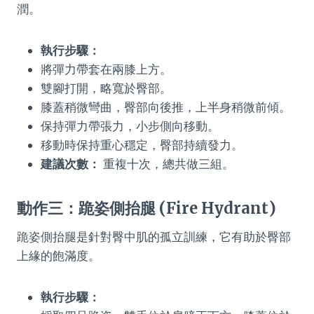
潤。
執行步驟：
將彈力帶套在兩膝上方。
雙腳打開，略寬於臀部。
膝蓋稍微彎曲，臀部向後推，上半身稍微前傾。
保持彈力帶張力，小步側向移動。
移動時保持重心穩定，臀部持續發力。
建議次數：
重複十次，總共做三組。
動作三：跪姿側抬腿 (Fire Hydrant)
跪姿側抬腿是針對臀中肌的孤立訓練，它有助於臀部
上緣的飽滿度。
執行步驟：