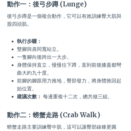
動作一：後弓步蹲 (Lunge)
後弓步蹲是一個複合動作，它可以有效訓練臀大肌與
股四頭肌。
執行步驟：
雙腳與肩同寬站立。
一隻腳向後跨出一大步。
身體保持直立，慢慢往下蹲，直到前後膝蓋都彎
曲大約九十度。
前腳的腳跟用力推地，臀部發力，將身體推回起
始位置。
建議次數：
每邊重複十二次，總共做三組。
動作二：螃蟹走路 (Crab Walk)
螃蟹走路主要訓練臀中肌，這可以讓臀部線條更圓