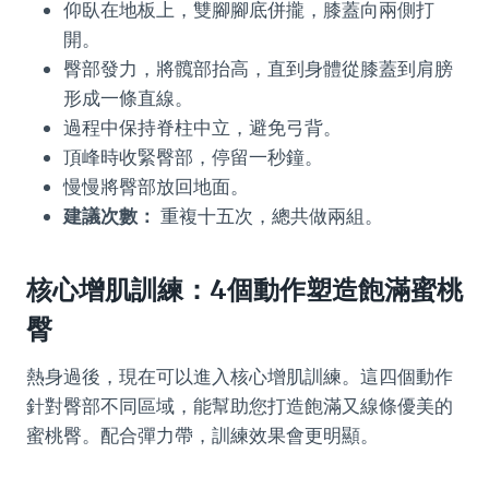
仰臥在地板上，雙腳腳底併攏，膝蓋向兩側打
開。
臀部發力，將髖部抬高，直到身體從膝蓋到肩膀
形成一條直線。
過程中保持脊柱中立，避免弓背。
頂峰時收緊臀部，停留一秒鐘。
慢慢將臀部放回地面。
建議次數：
重複十五次，總共做兩組。
核心增肌訓練：4個動作塑造飽滿蜜桃
臀
熱身過後，現在可以進入核心增肌訓練。這四個動作
針對臀部不同區域，能幫助您打造飽滿又線條優美的
蜜桃臀。配合彈力帶，訓練效果會更明顯。