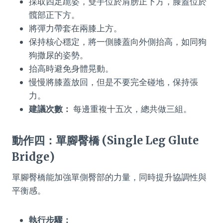
採取四足跪姿，雙手位於肩膀正下方，膝蓋位於
髖部正下方。
將彈力帶套在兩膝上方。
保持核心穩定，將一側膝蓋向外側抬高，如同狗
狗撒尿的姿勢。
抬高時避免身體晃動。
慢慢將膝蓋放回，但是不要完全碰地，保持張
力。
建議次數：
每邊重複十五次，總共做三組。
動作四：單腳臀橋 (Single Leg Glute
Bridge)
單腳臀橋能加強單側臀部的力量，同時提升協調性與
平衡感。
執行步驟：