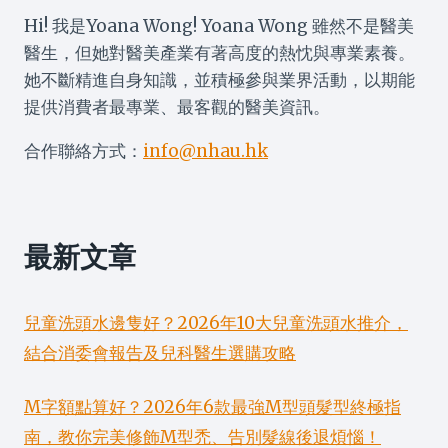
Hi! 我是Yoana Wong! Yoana Wong 雖然不是醫美
醫生，但她對醫美產業有著高度的熱忱與專業素養。
她不斷精進自身知識，並積極參與業界活動，以期能
提供消費者最專業、最客觀的醫美資訊。
合作聯絡方式：
info@nhau.hk
最新文章
兒童洗頭水邊隻好？2026年10大兒童洗頭水推介，
結合消委會報告及兒科醫生選購攻略
M字額點算好？2026年6款最強M型頭髮型終極指
南，教你完美修飾M型禿、告別髮線後退煩惱！