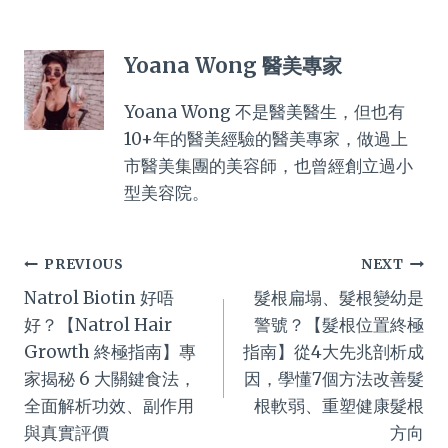
Yoana Wong 醫美專家
Yoana Wong 不是醫美醫生，但也有
10+年的醫美經驗的醫美專家，做過上
市醫美集團的美容師，也曾經創立過小
型美容院。
Post
PREVIOUS
NEXT
Natrol Biotin 好唔
髮根扁塌、髮根變幼是
navigation
好？【Natrol Hair
警號？【髮根位置終極
Growth 終極指南】專
指南】從4大先兆剖析成
家揭秘 6 大關鍵食法，
因，學懂7個方法改善髮
全面解析功效、副作用
根軟弱、重塑健康髮根
與真實評價
方向