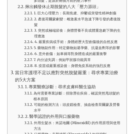
多頭髮，是源於兩個月前的壓力事件
揪出觸發休止期脫髮的八大「壓力源頭」
1. 巨大心理壓力：長期焦慮、抑鬱或突發性精神創傷
2. 產後荷爾蒙劇變：雌激素水平急速下降引發的產後脫
髮
3. 突然或極端節食：身體營養不良或體重急劇下降的生
理應激
4. 嚴重疾病或手術：身體經歷大型創傷後的自然反應
5. 藥物副作用：特定藥物如避孕藥、抗凝血劑等的影響
6. 意外創傷：如車禍等對身體造成的嚴重衝擊
7. 內分泌失調：例如甲狀腺功能異常
8. 疫苗或嚴重感染後：身體免疫系統的強烈反應
當日常護理不足以應對突然脫髮嚴重：尋求專業治療
的5大方案
1. 專業醫療診斷：尋求皮膚科醫生協助
為何需要專業診斷：排除潛在疾病，確認突然甩頭髮的
根本原因
可能的檢測方法：頭皮鏡檢查、抽血檢查荷爾蒙及營養
水平
2. 醫學認證的外用與口服藥物
外用生髮水：米諾地爾 (Minoxidil) 的作用原理與使用
方法