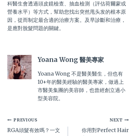
科醫生會透過頭皮鏡檢查、抽血檢測（評估荷爾蒙或
營養水平）等方式，幫助您找出突然甩头发的根本原
因，從而制定最合適的治療方案。及早診斷和治療，
是應對脫髮問題的關鍵。
Yoana Wong 醫美專家
Yoana Wong 不是醫美醫生，但也有
10+年的醫美經驗的醫美專家，做過上
市醫美集團的美容師，也曾經創立過小
型美容院。
Post
PREVIOUS
NEXT
RGA頭髮有效嗎？一文
你用對Perfect Hair
navigation