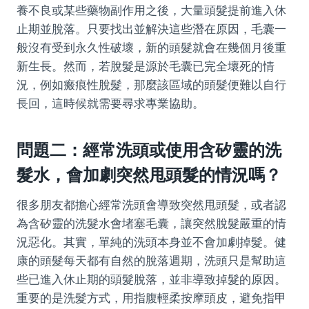
養不良或某些藥物副作用之後，大量頭髮提前進入休
止期並脫落。只要找出並解決這些潛在原因，毛囊一
般沒有受到永久性破壞，新的頭髮就會在幾個月後重
新生長。然而，若脫髮是源於毛囊已完全壞死的情
況，例如瘢痕性脫髮，那麼該區域的頭髮便難以自行
長回，這時候就需要尋求專業協助。
問題二：經常洗頭或使用含矽靈的洗
髮水，會加劇突然甩頭髮的情況嗎？
很多朋友都擔心經常洗頭會導致突然甩頭髮，或者認
為含矽靈的洗髮水會堵塞毛囊，讓突然脫髮嚴重的情
況惡化。其實，單純的洗頭本身並不會加劇掉髮。健
康的頭髮每天都有自然的脫落週期，洗頭只是幫助這
些已進入休止期的頭髮脫落，並非導致掉髮的原因。
重要的是洗髮方式，用指腹輕柔按摩頭皮，避免指甲