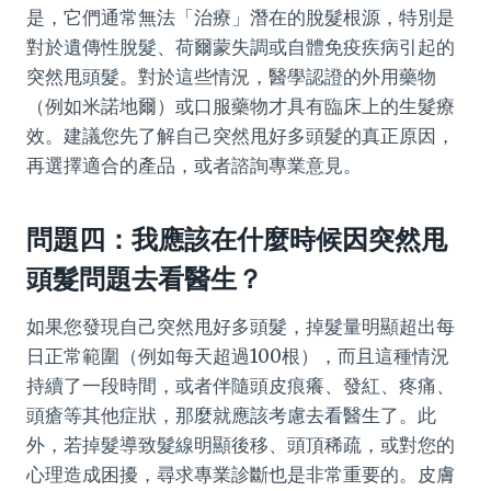
是，它們通常無法「治療」潛在的脫髮根源，特別是
對於遺傳性脫髮、荷爾蒙失調或自體免疫疾病引起的
突然甩頭髮。對於這些情況，醫學認證的外用藥物
（例如米諾地爾）或口服藥物才具有臨床上的生髮療
效。建議您先了解自己突然甩好多頭髮的真正原因，
再選擇適合的產品，或者諮詢專業意見。
問題四：我應該在什麼時候因突然甩
頭髮問題去看醫生？
如果您發現自己突然甩好多頭髮，掉髮量明顯超出每
日正常範圍（例如每天超過100根），而且這種情況
持續了一段時間，或者伴隨頭皮痕癢、發紅、疼痛、
頭瘡等其他症狀，那麼就應該考慮去看醫生了。此
外，若掉髮導致髮線明顯後移、頭頂稀疏，或對您的
心理造成困擾，尋求專業診斷也是非常重要的。皮膚