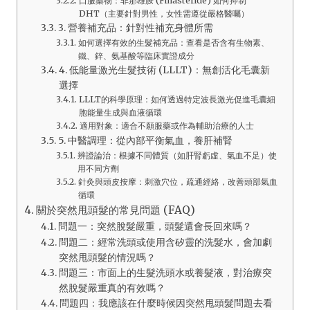
口服藥物：非那雄胺 (Finasteride) 如何抑制
DHT（主要針對男性，女性需遵從嚴格醫囑）
3. 營養補充品：針對性補充身體所需
如何選擇有效的生髮補充品：查看是否含有生物素、
鐵、鋅、氨基酸等臨床實證成分
4. 低能量激光生髮技術 (LLLT)：無創活化毛囊新
選擇
LLLT的科學原理：如何透過特定波長激光促進毛囊細
胞能量生成與血液循環
適用對象：適合不願服藥或作為輔助治療的人士
5. 中醫調理：從內部平衡氣血，養肝補腎
辨證論治：根據不同體質（如肝腎虧虛、氣血不足）使
用不同方劑
針灸與頭皮按摩：刺激穴位，疏通經絡，改善頭部氣血
循環
關於突然甩頭髮的常見問題 (FAQ)
問題一：突然脫髮嚴重，頭髮還會長回來嗎？
問題二：經常洗頭或使用含矽靈的洗髮水，會加劇
突然甩頭髮的情況嗎？
問題三：市面上的生髮洗頭水或養髮液，對治療突
然脫髮嚴重真的有效嗎？
問題四：我應該在什麼時候因突然甩頭髮問題去看