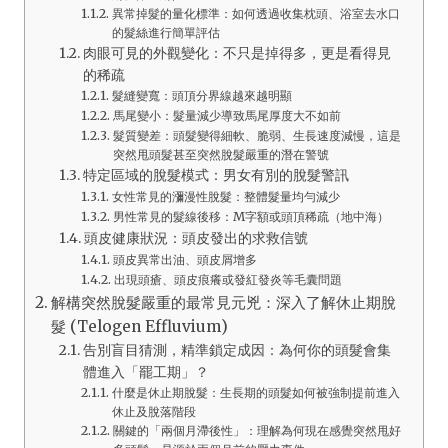
異常掉髮的量化標準：如何透過收集枕頭、浴室去水口
的髮絲進行簡單評估
肉眼可見的外觀變化：不只是掉得多，更是看得見
的稀疏
髮縫變寬：頭頂分界線越來越明顯
馬尾變小：髮量減少導致馬尾厚度大不如前
髮質變差：頭髮變得細軟、脆弱、生長速度減慢，這是
突然甩頭髮甚至突然脫髮嚴重的潛在警號
特定區域的脫髮模式：男女有別的脫髮警訊
女性常見的瀰漫性脫髮：整體髮量均勻減少
男性常見的髮線後移：M字額或頭頂稀疏（地中海）
頭皮健康狀況：頭皮發出的求救信號
頭皮異常出油、頭皮屑增多
出現頭瘡、頭皮痕癢或發紅發炎等毛囊問題
解構突然脫髮嚴重的最常見元兇：深入了解休止期脫
髮 (Telogen Effluvium)
告別盲目猜測，精準鎖定成因：為何你的頭髮會集
體進入「罷工期」？
什麼是休止期脫髮：生長期的頭髮如何被強制提前進入
休止及脫落階段
關鍵的「兩個月滯後性」：理解為何現在感覺突然甩好