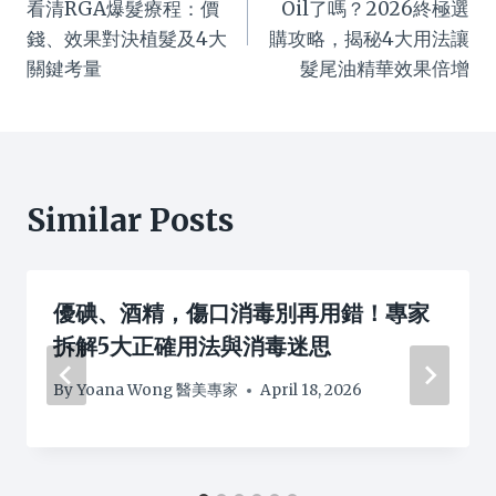
看清RGA爆髮療程：價
Oil了嗎？2026終極選
錢、效果對決植髮及4大
購攻略，揭秘4大用法讓
關鍵考量
髮尾油精華效果倍增
Similar Posts
優碘、酒精，傷口消毒別再用錯！專家
拆解5大正確用法與消毒迷思
By
Yoana Wong 醫美專家
April 18, 2026