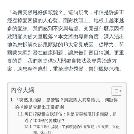
「為何突然甩好多頭髮？」這句疑問，相信是許多正
經歷掉髮困擾的人心聲。面對枕頭上、地板上越來越
多的髮絲，我們感到不安與焦慮。究竟是什麼原因導
致頭髮突然大量脫落？本文將由專家角度，深入淺出
地為您拆解突然甩頭髮的13大常見成因，從壓力、荷
爾蒙失調到潛在健康問題，讓您告別盲目猜測。更重
要的是，我們將提供5大關鍵自救法及專業治療方
案，助您精準應對，重拾濃密秀髮，告別脫髮危機。
內容大綱
「突然甩頭髮」是警號？辨識四大異常徵兆，判斷你
的掉髮是否超出正常範圍
每日掉髮量自我評估：你是否突然甩好多頭髮，超
過了100根的警戒線？
正常生理性掉髮：了解頭髮的生長週期（生長期、退化
期、休止期）