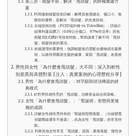
第三步：植髮手術，解決「甩頭髮」的終極重建方
案
FUE微創植髮技術詳解：解釋其無需縫合、傷口小、恢
復快的優勢，是解決「甩頭髮」的先進技術。
尖端技術比較（PCID寇約翰 vs Trivellini）：詳細介
紹專利蓮花鑽刀（0.08公分傷口、97%存活率）與免
剃髮3段式鑽針等技術特點，幫助讀者了解不同「甩頭
髮」植髮技術的選項。
術後護理的重要性：強調植髮後仍需配合藥物或生髮療
程，以維持周圍原生髮的健康，鞏固「甩頭髮」改善效
果。
男性與女性「為什麼會甩頭髮」大不同：深入剖析性
別差異與具體對策 [注入：真實案例的心理歷程分享]
男性「為什麼會甩頭髮」：M字額與頭頂稀疏的經
典模式
針對男性雄性禿的「甩頭髮」治療黃金組合與策略。
女性「為什麼會甩頭髮」：「聖誕樹」形態與更複
雜的成因
詳解女性雄性禿特有的「聖誕樹型態落髮」（分線變寬
但髮際線通常不後退），此為女性「甩頭髮」的常見特
點。
列舉其他女性常見「甩頭髮」原因：產後落髮、慢性休