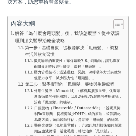
決方案，助您重拾豐盈髮量。
內容大綱
解答「為什麼會甩頭髮」後，我該怎麼辦？從生活調
理到頂尖醫學治療全攻略
第一步：基礎自救，從根源解決「甩頭髮」：調整
生活與飲食習慣
優質睡眠的重要性：確保每晚7-8小時睡眠，讓毛囊在
夜間黃金時段進行修復，緩解「甩頭髮」。
壓力管理技巧：透過運動、冥想、深呼吸等方式有效降
低壓力水平，減少壓力性「甩頭髮」。
第二步：醫學實證的「甩頭髮」藥物與生髮療程
外用生髮液（Minoxidil）：解釋其擴張血管、促進頭
皮微循環的作用機制，以及2%與5%濃度的使用建議，
治療「甩頭髮」的機制。
口服藥物（Finasteride / Dutasteride）：說明其抑
制5α還原酶、從根源減少DHT生成的原理，並強調此
為處方藥，須由醫師評估，是治療「甩頭髮」的關鍵。
醫療光健髮（低能量雷射）：介紹此無創技術如何刺激
頭皮血液循環，活化毛囊，輔助治療「甩頭髮」。