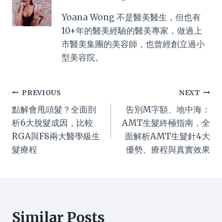
Yoana Wong 不是醫美醫生，但也有
10+年的醫美經驗的醫美專家，做過上
市醫美集團的美容師，也曾經創立過小
型美容院。
Post
PREVIOUS
NEXT
點解會甩頭髮？全面剖
告別M字額、地中海：
navigation
析6大脫髮成因，比較
AMT生髮終極指南，全
RGA與F8兩大醫學級生
面解析AMT生髮針4大
髮療程
優勢、療程與真實效果
Similar Posts