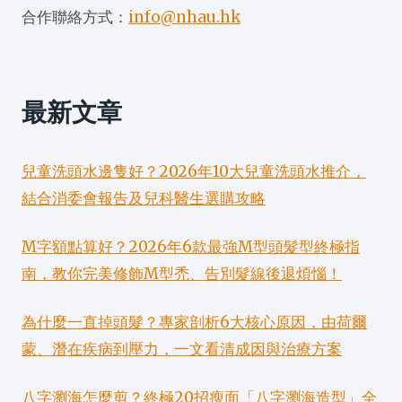
合作聯絡方式：
info@nhau.hk
最新文章
兒童洗頭水邊隻好？2026年10大兒童洗頭水推介，
結合消委會報告及兒科醫生選購攻略
M字額點算好？2026年6款最強M型頭髮型終極指
南，教你完美修飾M型禿、告別髮線後退煩惱！
為什麼一直掉頭髮？專家剖析6大核心原因，由荷爾
蒙、潛在疾病到壓力，一文看清成因與治療方案
八字瀏海怎麼剪？終極20招瘦面「八字瀏海造型」全