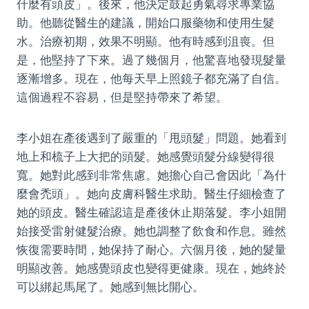
什麼有頭皮」。後來，他決定鼓起勇氣尋求專業協
助。他聽從醫生的建議，開始口服藥物和使用生髮
水。治療初期，效果不明顯。他有時感到沮喪。但
是，他堅持了下來。過了幾個月，他驚喜地發現髮量
逐漸增多。現在，他每天早上照鏡子都充滿了自信。
這個過程不容易，但是堅持帶來了希望。
李小姐在產後遇到了嚴重的「甩頭髮」問題。她看到
地上和梳子上大把的頭髮。她感覺頭髮分線變得很
寬。她對此感到非常焦慮。她擔心自己會因此「為什
麼會禿頭」。她向皮膚科醫生求助。醫生仔細檢查了
她的頭皮。醫生確認這是產後休止期落髮。李小姐開
始接受雷射健髮治療。她也調整了飲食和作息。雖然
恢復需要時間，她保持了耐心。六個月後，她的髮量
明顯改善。她感覺頭皮也變得更健康。現在，她終於
可以綁起馬尾了。她感到無比開心。