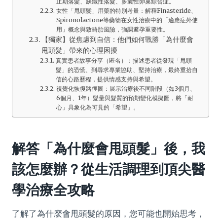
止期落髮、缺鐵性落髮、多囊性卵巢綜合症。
女性「甩頭髮」用藥的特別考量：解釋Finasteride、
Spironolactone等藥物在女性治療中的「適應症外使
用」概念與致畸胎風險，強調避孕重要性。
【獨家】從焦慮到自信：他們如何戰勝「為什麼會
甩頭髮」帶來的心理困擾
真實患者故事分享（匿名）：描述患者從發現「甩頭
髮」的恐慌、到尋求專業協助、堅持治療，最終重拾自
信的心路歷程，提供情感支持與希望。
視覺化恢復路徑圖：展示治療後不同階段（如3個月、
6個月、1年）髮量與髮質的預期變化模擬圖，將「耐
心」具象化為可見的「希望」。
解答「為什麼會甩頭髮」後，我
該怎麼辦？從生活調理到頂尖醫
學治療全攻略
了解了為什麼會甩頭髮的原因，您可能也開始思考，