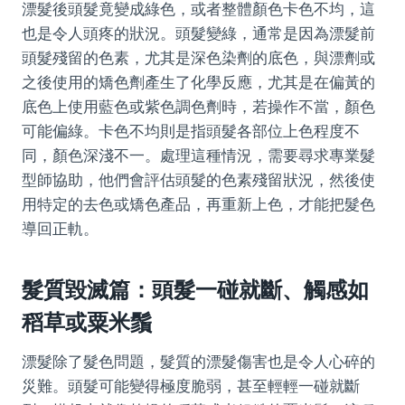
漂髮後頭髮竟變成綠色，或者整體顏色卡色不均，這
也是令人頭疼的狀況。頭髮變綠，通常是因為漂髮前
頭髮殘留的色素，尤其是深色染劑的底色，與漂劑或
之後使用的矯色劑產生了化學反應，尤其是在偏黃的
底色上使用藍色或紫色調色劑時，若操作不當，顏色
可能偏綠。卡色不均則是指頭髮各部位上色程度不
同，顏色深淺不一。處理這種情況，需要尋求專業髮
型師協助，他們會評估頭髮的色素殘留狀況，然後使
用特定的去色或矯色產品，再重新上色，才能把髮色
導回正軌。
髮質毀滅篇：頭髮一碰就斷、觸感如
稻草或粟米鬚
漂髮除了髮色問題，髮質的漂髮傷害也是令人心碎的
災難。頭髮可能變得極度脆弱，甚至輕輕一碰就斷