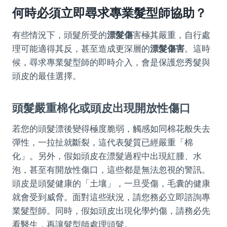
何時必須立即尋求專業髮型師協助？
有些情況下，頭髮所受的
漂髮傷
害極其嚴重，自行處
理可能適得其反，甚至造成更深層的
漂髮傷害
。這時
候，尋求專業髮型師的即時介入，會是保護您秀髮與
頭皮的最佳選擇。
頭髮嚴重棉化或頭皮出現開放性傷口
若您的頭髮漂後變得極度脆弱，觸感如同棉花般失去
彈性，一拉扯就斷裂，這代表髮質已經嚴重「棉
化」。另外，假如頭皮在漂髮過程中出現紅腫、水
泡，甚至有開放性傷口，這些都是無法忽視的警訊。
頭皮是頭髮健康的「土壤」，一旦受傷，毛囊的健康
就會受到威脅。面對這些狀況，請您務必立即諮詢專
業髮型師。同時，假如頭皮出現化學灼傷，請務必先
看醫生，再讓髮型師處理頭髮。