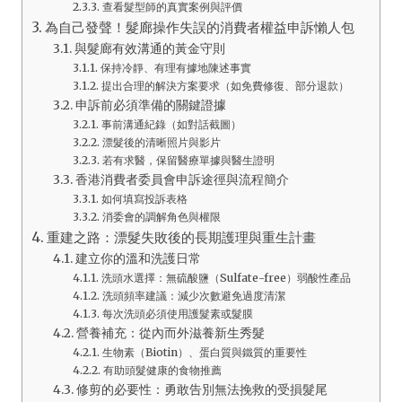
查看髮型師的真實案例與評價
為自己發聲！髮廊操作失誤的消費者權益申訴懶人包
與髮廊有效溝通的黃金守則
保持冷靜、有理有據地陳述事實
提出合理的解決方案要求（如免費修復、部分退款）
申訴前必須準備的關鍵證據
事前溝通紀錄（如對話截圖）
漂髮後的清晰照片與影片
若有求醫，保留醫療單據與醫生證明
香港消費者委員會申訴途徑與流程簡介
如何填寫投訴表格
消委會的調解角色與權限
重建之路：漂髮失敗後的長期護理與重生計畫
建立你的溫和洗護日常
洗頭水選擇：無硫酸鹽（Sulfate-free）弱酸性產品
洗頭頻率建議：減少次數避免過度清潔
每次洗頭必須使用護髮素或髮膜
營養補充：從內而外滋養新生秀髮
生物素（Biotin）、蛋白質與鐵質的重要性
有助頭髮健康的食物推薦
修剪的必要性：勇敢告別無法挽救的受損髮尾