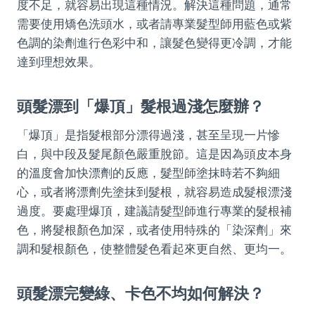
度不足，就容易出現這種情況。解決這種問題，通常
需要使用矯色洗頭水，或者請專業髮型師用藍色或紫
色調的染劑進行色彩中和，讓髮色變得更冷調，才能
達到理想效果。
頭髮漂到「爆頂」髮根過淺怎麼辦？
「爆頂」是指髮根部分漂得過淺，甚至呈現一片慘
白，與中段及髮尾顏色嚴重脫節。這是因為頭皮本身
的溫度會加快漂劑的反應，髮型師塗抹時若不夠細
心，或者將漂劑先塗抹到髮根，就容易造成髮根漂淺
過度。要處理爆頂，建議請髮型師進行專業的髮根補
色，將髮根顏色加深，或者使用特殊的「染深劑」來
調和髮根顏色，使整體髮色看起來更自然、更均一。
頭髮漂完變綠、卡色不均如何解決？