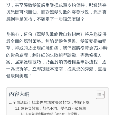
期，甚至導致髮質嚴重受損或頭皮灼傷時，那種沮喪
與恐慌可想而知。面對漂髮失敗的突發狀況，您是否
感到手足無措，不確定下一步該怎麼辦？
別擔心，這份《漂髮失敗終極自救指南》將為您提供
最全面的應對策略。無論是髮色災難、髮質受損如稻
草，抑或頭皮出現紅腫刺痛，我們都將從黃金72小時
的緊急處理，到詳細的失敗類型診斷、專業修復方
案、居家護理技巧，乃至於消費者權益申訴流程，逐
一為您拆解。立即跟隨本指南，挽救您的秀髮，重拾
健康與美麗！
內容大綱
全面診斷！找出你的漂髮失敗類型，對症下藥
髮色災難篇：顏色不均、變色或不如預期
頭髮漂成橘黃色或「MK金」怎麼辦？