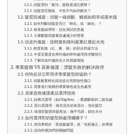
頭髮漂到「爆頂」髮根過淺怎麼辦？
頭髮漂完變綠、卡色不均如何解決？
髮質毀滅篇：頭髮一碰就斷、觸感如稻草或粟米鬚
如何判斷頭髮是否已「棉化」或「融化」？
檢查髮絲彈性：拉扯測試的意義
大量斷髮與髮量急遽減少的警號
頭皮灼傷篇：從輕微刺痛到嚴重紅腫起水泡
輕度刺激（紅、癢、痛）的初步舒緩方法
中度至重度化學灼傷的即時處理與求醫指引
了解頭皮灼傷的永久性脫髮風險
專業髮廊 VS 居家修護：漂髮失敗的解決路徑
何時必須立即尋求專業髮型師協助？
頭髮嚴重棉化或頭皮出現開放性傷口
需要進行複雜的專業矯色或去色處理
居家急救修護產品選擇指南
結構式護理（如Olaplex）：重建斷裂的二硫化鍵
蛋白質護理：補充流失的角蛋白，強化髮芯
保濕型髮膜與髮尾油：撫平毛躁，鎖住水分
如何選擇對的髮型師處理爛攤子？
尋找專精於「受損髮處理」或「色彩修正」的專家
諮詢時應詢問的關鍵問題