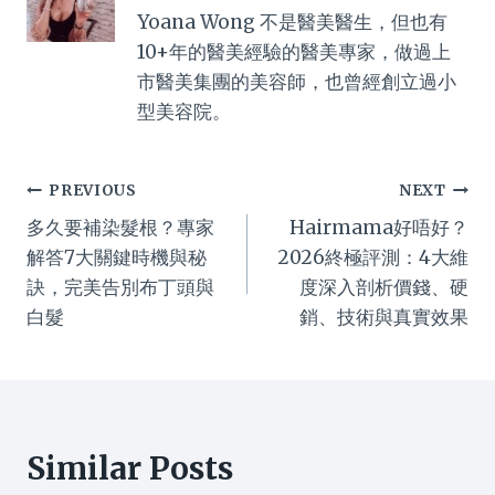
Yoana Wong 不是醫美醫生，但也有
10+年的醫美經驗的醫美專家，做過上
市醫美集團的美容師，也曾經創立過小
型美容院。
Post
PREVIOUS
NEXT
多久要補染髮根？專家
Hairmama好唔好？
navigation
解答7大關鍵時機與秘
2026終極評測：4大維
訣，完美告別布丁頭與
度深入剖析價錢、硬
白髮
銷、技術與真實效果
Similar Posts