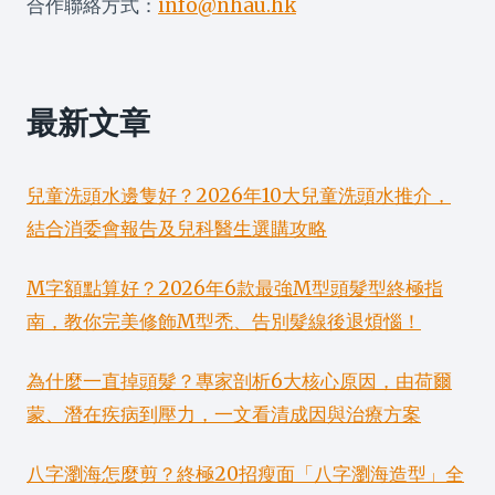
合作聯絡方式：
info@nhau.hk
最新文章
兒童洗頭水邊隻好？2026年10大兒童洗頭水推介，
結合消委會報告及兒科醫生選購攻略
M字額點算好？2026年6款最強M型頭髮型終極指
南，教你完美修飾M型禿、告別髮線後退煩惱！
為什麼一直掉頭髮？專家剖析6大核心原因，由荷爾
蒙、潛在疾病到壓力，一文看清成因與治療方案
八字瀏海怎麼剪？終極20招瘦面「八字瀏海造型」全