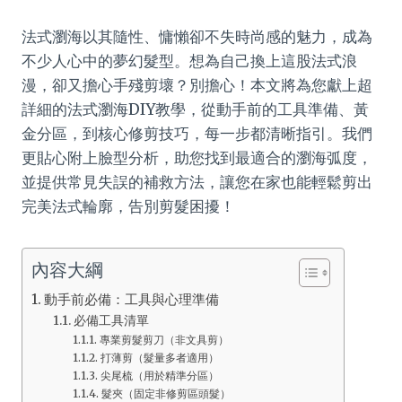
法式瀏海以其隨性、慵懶卻不失時尚感的魅力，成為
不少人心中的夢幻髮型。想為自己換上這股法式浪
漫，卻又擔心手殘剪壞？別擔心！本文將為您獻上超
詳細的法式瀏海DIY教學，從動手前的工具準備、黃
金分區，到核心修剪技巧，每一步都清晰指引。我們
更貼心附上臉型分析，助您找到最適合的瀏海弧度，
並提供常見失誤的補救方法，讓您在家也能輕鬆剪出
完美法式輪廓，告別剪髮困擾！
內容大綱
動手前必備：工具與心理準備
必備工具清單
專業剪髮剪刀（非文具剪）
打薄剪（髮量多者適用）
尖尾梳（用於精準分區）
髮夾（固定非修剪區頭髮）