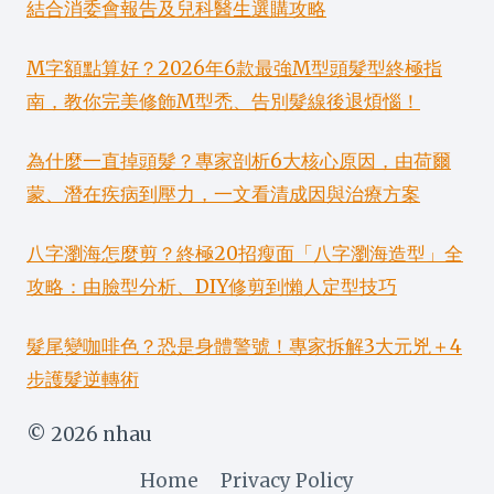
結合消委會報告及兒科醫生選購攻略
M字額點算好？2026年6款最強M型頭髮型終極指
南，教你完美修飾M型禿、告別髮線後退煩惱！
為什麼一直掉頭髮？專家剖析6大核心原因，由荷爾
蒙、潛在疾病到壓力，一文看清成因與治療方案
八字瀏海怎麼剪？終極20招瘦面「八字瀏海造型」全
攻略：由臉型分析、DIY修剪到懶人定型技巧
髮尾變咖啡色？恐是身體警號！專家拆解3大元兇＋4
步護髮逆轉術
© 2026 nhau
Home
Privacy Policy