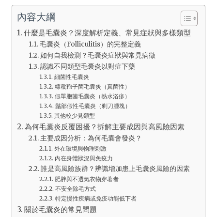
內容大綱
什麼是毛囊炎？深度解析定義、常見症狀與多樣類型
毛囊炎（Folliculitis）的完整定義
如何自我檢測？毛囊炎症狀與常見病徵
認識不同類型毛囊炎以對症下藥
細菌性毛囊炎
糠秕孢子菌毛囊炎（真菌性）
假單胞菌毛囊炎（熱水浴疹）
鬚部假性毛囊炎（剃刀腫塊）
其他較少見類型
為何毛囊炎反覆困擾？拆解主要成因與高風險因素
主要成因分析：為何毛囊會發炎？
外在環境與物理刺激
內在身體狀況與免疫力
誰是高風險族群？辨識增加患上毛囊炎風險的因素
肥胖與不透氣衣物穿著者
不安全除毛方式
特定慢性疾病或免疫功能低下者
關於毛囊炎的常見問題