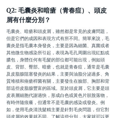
Q2: 毛囊炎和暗瘡（青春痘）、頭皮
屑有什麼分別？
毛囊炎、暗瘡和頭皮屑，雖然都是常見的皮膚問題，
但是它們的成因和表現方式有所不同。簡單來說，毛
囊炎是指毛囊本身發炎，主要是因為細菌、真菌或者
其他微生物感染所引起，表現為毛孔周圍出現紅點或
膿包，身體任何有毛髮的部位都可能出現，例如頭
皮、背部、臀部。暗瘡，也就是青春痘，通常是毛囊
及皮脂腺阻塞發炎的結果，主要與油脂分泌過多、角
質堆積和痤瘡桿菌有關，主要發生在臉部、胸部和背
部這些皮脂腺豐富的區域。至於頭皮屑，它主要是頭
皮表層細胞代謝過快，形成白色或黃色片狀脫落物，
有時伴隨痕癢，但通常不是毛囊的感染或發炎。例
如，使用毛炎清洗髮精主要是針對毛炎問題，但它對
頭皮屑的效果就不同。了解這些分別，大家就可以更