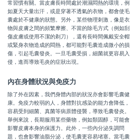
常習慣有關。當皮膚長時間處於潮濕悶熱的環境，例
如夏天大量出汗，或是穿著不透氣的衣物，都會使毛
囊處於不健康的狀態。另外，某些物理刺激，像是衣
物與皮膚之間的頻繁摩擦、不當的除毛方式（例如刮
傷皮膚或使用不潔的剃刀），還有長時間佩戴安全帽
或緊身衣物造成的悶熱，都可能對毛囊造成微小的損
傷，引起毛囊發炎。一旦毛囊受損，細菌就更容易入
侵，進而導致毛炎的症狀出現。
內在身體狀況與免疫力
除了外在因素，我們身體內部的狀況亦會影響毛囊健
康。免疫力較弱的人，身體對抗感染的能力會降低，
容易受到細菌、真菌等病原體侵襲，導致毛囊發炎。
舉例來說，長期服用某些藥物，例如類固醇，可能會
影響皮膚本身的保護力。此外，一些內分泌失調問
題，也會影響油脂分泌，使毛囊更容易堵塞。當毛囊