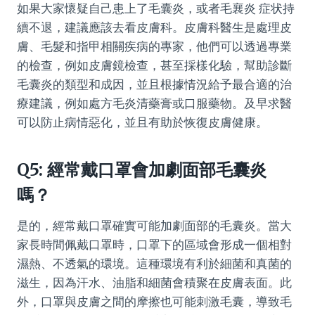
如果大家懷疑自己患上了毛囊炎，或者毛襄炎 症状持
續不退，建議應該去看皮膚科。皮膚科醫生是處理皮
膚、毛髮和指甲相關疾病的專家，他們可以透過專業
的檢查，例如皮膚鏡檢查，甚至採樣化驗，幫助診斷
毛囊炎的類型和成因，並且根據情況給予最合適的治
療建議，例如處方毛炎清藥膏或口服藥物。及早求醫
可以防止病情惡化，並且有助於恢復皮膚健康。
Q5: 經常戴口罩會加劇面部毛囊炎
嗎？
是的，經常戴口罩確實可能加劇面部的毛囊炎。當大
家長時間佩戴口罩時，口罩下的區域會形成一個相對
濕熱、不透氣的環境。這種環境有利於細菌和真菌的
滋生，因為汗水、油脂和細菌會積聚在皮膚表面。此
外，口罩與皮膚之間的摩擦也可能刺激毛囊，導致毛