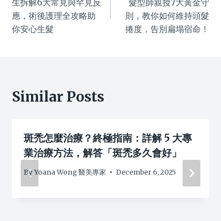
生拆解6大常見與罕見反
髮型師親授7大黃金守
應，術後護理全攻略助
則，教你如何維持頭髮
你安心生髮
捲度，告別扁塌宿命！
Similar Posts
斑禿怎麼治療？終極指南：詳解 5 大專
業治療方法，解答「斑禿多久會好」
By
Yoana Wong 醫美專家
December 6, 2025