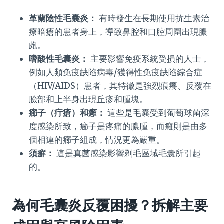
革蘭陰性毛囊炎：
有時發生在長期使用抗生素治
療暗瘡的患者身上，導致鼻腔和口腔周圍出現膿
皰。
嗜酸性毛囊炎：
主要影響免疫系統受損的人士，
例如人類免疫缺陷病毒/獲得性免疫缺陷綜合症
（HIV/AIDS）患者，其特徵是強烈痕癢、反覆在
臉部和上半身出現丘疹和腫塊。
癤子（疔瘡）和癰：
這些是毛囊受到葡萄球菌深
度感染所致，癤子是疼痛的膿腫，而癰則是由多
個相連的癤子組成，情況更為嚴重。
須癬：
這是真菌感染影響剃毛區域毛囊所引起
的。
為何毛囊炎反覆困擾？拆解主要