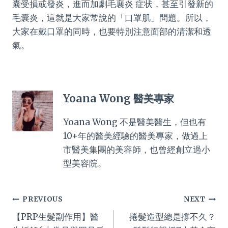
囊受損或發炎，進而加劇毛襄炎 症状，甚至引發新的
毛囊炎，這就是大家常說的「口罩肌」問題。所以，
大家在戴口罩的同時，也要特別注意面部的清潔和透
氣。
Yoana Wong 醫美專家
Yoana Wong 不是醫美醫生，但也有
10+年的醫美經驗的醫美專家，做過上
市醫美集團的美容師，也曾經創立過小
型美容院。
Post
PREVIOUS
NEXT
【PRP生髮副作用】醫
捲髮造型總是撐不久？
navigation