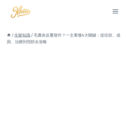
Skip
to
content
/
生髮知識
/
毛囊炎反覆發作？一文看懂4大關鍵：從症狀、成
因、治療到預防全攻略