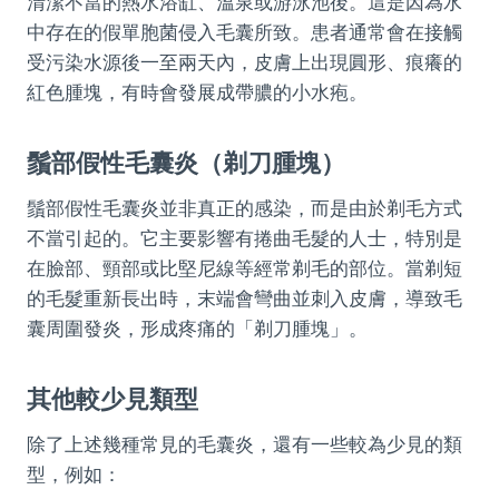
清潔不當的熱水浴缸、溫泉或游泳池後。這是因為水
中存在的假單胞菌侵入毛囊所致。患者通常會在接觸
受污染水源後一至兩天內，皮膚上出現圓形、痕癢的
紅色腫塊，有時會發展成帶膿的小水疱。
鬚部假性毛囊炎（剃刀腫塊）
鬚部假性毛囊炎並非真正的感染，而是由於剃毛方式
不當引起的。它主要影響有捲曲毛髮的人士，特別是
在臉部、頸部或比堅尼線等經常剃毛的部位。當剃短
的毛髮重新長出時，末端會彎曲並刺入皮膚，導致毛
囊周圍發炎，形成疼痛的「剃刀腫塊」。
其他較少見類型
除了上述幾種常見的毛囊炎，還有一些較為少見的類
型，例如：