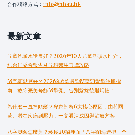
合作聯絡方式：
info@nhau.hk
最新文章
兒童洗頭水邊隻好？2026年10大兒童洗頭水推介，
結合消委會報告及兒科醫生選購攻略
M字額點算好？2026年6款最強M型頭髮型終極指
南，教你完美修飾M型禿、告別髮線後退煩惱！
為什麼一直掉頭髮？專家剖析6大核心原因，由荷爾
蒙、潛在疾病到壓力，一文看清成因與治療方案
八字瀏海怎麼剪？終極20招瘦面「八字瀏海造型」全