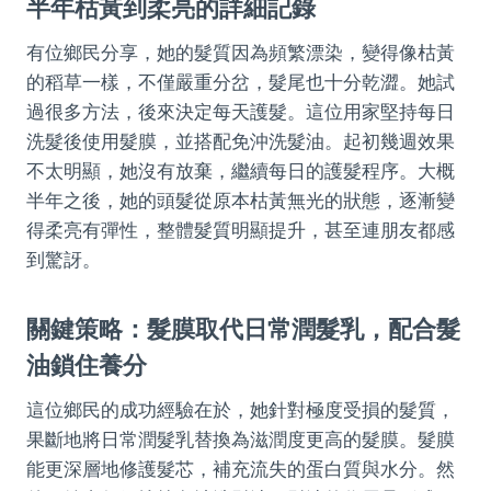
半年枯黃到柔亮的詳細記錄
有位鄉民分享，她的髮質因為頻繁漂染，變得像枯黃
的稻草一樣，不僅嚴重分岔，髮尾也十分乾澀。她試
過很多方法，後來決定每天護髮。這位用家堅持每日
洗髮後使用髮膜，並搭配免沖洗髮油。起初幾週效果
不太明顯，她沒有放棄，繼續每日的護髮程序。大概
半年之後，她的頭髮從原本枯黃無光的狀態，逐漸變
得柔亮有彈性，整體髮質明顯提升，甚至連朋友都感
到驚訝。
關鍵策略：髮膜取代日常潤髮乳，配合髮
油鎖住養分
這位鄉民的成功經驗在於，她針對極度受損的髮質，
果斷地將日常潤髮乳替換為滋潤度更高的髮膜。髮膜
能更深層地修護髮芯，補充流失的蛋白質與水分。然