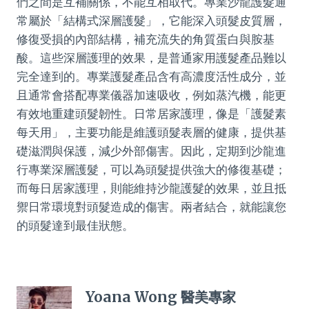
們之間是互補關係，不能互相取代。專業沙龍護髮通
常屬於「結構式深層護髮」，它能深入頭髮皮質層，
修復受損的內部結構，補充流失的角質蛋白與胺基
酸。這些深層護理的效果，是普通家用護髮產品難以
完全達到的。專業護髮產品含有高濃度活性成分，並
且通常會搭配專業儀器加速吸收，例如蒸汽機，能更
有效地重建頭髮韌性。日常居家護理，像是「護髮素
每天用」，主要功能是維護頭髮表層的健康，提供基
礎滋潤與保護，減少外部傷害。因此，定期到沙龍進
行專業深層護髮，可以為頭髮提供強大的修復基礎；
而每日居家護理，則能維持沙龍護髮的效果，並且抵
禦日常環境對頭髮造成的傷害。兩者結合，就能讓您
的頭髮達到最佳狀態。
Yoana Wong 醫美專家