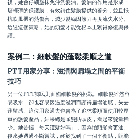
後，她會仔細塗抹免沖洗髮油。髮油的作用是形成一
層輕薄的保護膜，有效鎖住髮膜提供的養分，並且抵
抗吹風機的熱傷害，減少髮絲因熱力再度流失水分。
透過這個策略，她的頭髮才能從根本上獲得修復與保
護。
案例二：細軟髮的蓬鬆柔順之道
PTT用家分享：滋潤與扁塌之間的平衡
技巧
另一位PTT鄉民則面臨細軟髮的挑戰。細軟髮雖然容
易吸水，卻也容易因過度滋潤而顯得扁塌油膩，失去
蓬鬆感。這位用家過去也曾為了追求柔順而使用較厚
重的護髮產品，結果總是頭髮貼頭皮，看起來髮量稀
少。她苦惱「每天護髮好嗎」，因為怕頭髮會更油。
後來她透過不斷嘗試，終於找到了一個平衡點，既能