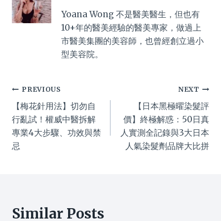
Yoana Wong 不是醫美醫生，但也有
10+年的醫美經驗的醫美專家，做過上
市醫美集團的美容師，也曾經創立過小
型美容院。
Post
PREVIOUS
NEXT
【梅花針用法】切勿自
【日本黑極曜染髮評
navigation
行亂試！權威中醫拆解
價】終極解惑：50日真
專業4大步驟、功效與禁
人實測全記錄與3大日本
忌
人氣染髮劑品牌大比拼
Similar Posts