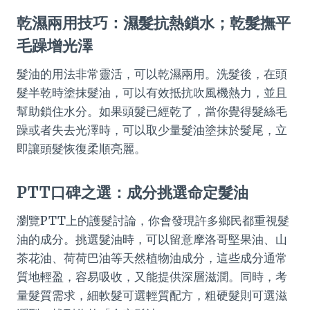
乾濕兩用技巧：濕髮抗熱鎖水；乾髮撫平
毛躁增光澤
髮油的用法非常靈活，可以乾濕兩用。洗髮後，在頭
髮半乾時塗抹髮油，可以有效抵抗吹風機熱力，並且
幫助鎖住水分。如果頭髮已經乾了，當你覺得髮絲毛
躁或者失去光澤時，可以取少量髮油塗抹於髮尾，立
即讓頭髮恢復柔順亮麗。
PTT口碑之選：成分挑選命定髮油
瀏覽PTT上的護髮討論，你會發現許多鄉民都重視髮
油的成分。挑選髮油時，可以留意摩洛哥堅果油、山
茶花油、荷荷巴油等天然植物油成分，這些成分通常
質地輕盈，容易吸收，又能提供深層滋潤。同時，考
量髮質需求，細軟髮可選輕質配方，粗硬髮則可選滋