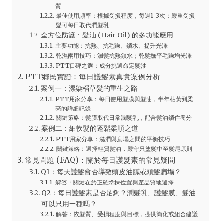
質
最佳使用頻率：根據受損程度，每週1-3次；嚴重受損
髮可每日取代潤髮乳
全方位防護：髮油 (Hair Oil) 的多功能應用
主要功能：抗熱、抗毛躁、鎖水、提升光澤
乾濕兩用技巧：濕髮抗熱鎖水；乾髮撫平毛躁增光澤
PTT口碑之選：成分挑選命定髮油
PTT鄉民實證：每日護髮素真實案例分析
案例一：漂染稻草髮的重生之路
PTT用家分享：每日使用髮膜與髮油，半年枯黃到柔
亮的詳細記錄
關鍵策略：髮膜取代日常潤髮乳，配合髮油鎖住養分
案例二：細軟髮的蓬鬆柔順之道
PTT用家分享：滋潤與扁塌之間的平衡技巧
關鍵策略：選擇輕質髮油，嚴守只塗髮中至髮尾原則
常見問題 (FAQ)：關於每日護髮素的常見疑問
Q1：每天護髮會否導致頭皮油膩或頭髮扁塌？
解答：關鍵在於正確塗抹位置與產品質地選擇
Q2：每日護髮素是否足夠？潤髮乳、護髮膜、髮油
可以只用一種嗎？
解答：依髮質、受損程度與目標，提供簡化或組合建議