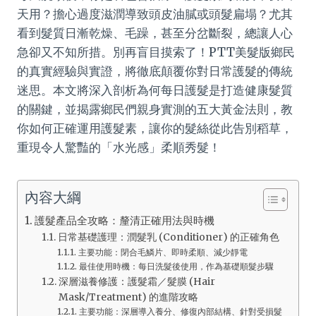
天用？擔心過度滋潤導致頭皮油膩或頭髮扁塌？尤其
看到髮質日漸乾燥、毛躁，甚至分岔斷裂，總讓人心
急卻又不知所措。別再盲目摸索了！PTT美髮版鄉民
的真實經驗與實證，將徹底顛覆你對日常護髮的傳統
迷思。本文將深入剖析為何每日護髮是打造健康髮質
的關鍵，並揭露鄉民們親身實測的五大黃金法則，教
你如何正確運用護髮素，讓你的髮絲從此告別稻草，
重現令人驚豔的「水光感」柔順秀髮！
內容大綱
護髮產品全攻略：釐清正確用法與時機
日常基礎護理：潤髮乳 (Conditioner) 的正確角色
主要功能：閉合毛鱗片、即時柔順、減少靜電
最佳使用時機：每日洗髮後使用，作為基礎順髮步驟
深層滋養修護：護髮霜／髮膜 (Hair
Mask/Treatment) 的進階攻略
主要功能：深層導入養分、修復內部結構、針對受損髮