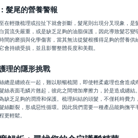
：髮尾的營養警報
至在輕微梳理或拉扯下就會折斷，髮尾則出現分叉現象，是
白質流失嚴重，或是缺乏足夠的油脂保護，因此導致髮芯變
時間的磨損與化學傷害，當其無法從髮根獲得足夠的營養供
它會持續受損，並且影響整體長度和美觀。
護理的隱形挑戰
絲總是纏繞在一起，難以順暢梳開，即使輕柔處理也會造成
髮絲表面毛鱗片翹起，彼此之間增加摩擦力，於是造成纏結
為缺乏足夠的潤滑和保護。梳理糾結的頭髮，不僅耗時費力
髮絲斷裂，形成惡性循環。因此我們需要一種產品能夠撫平
程更輕鬆。