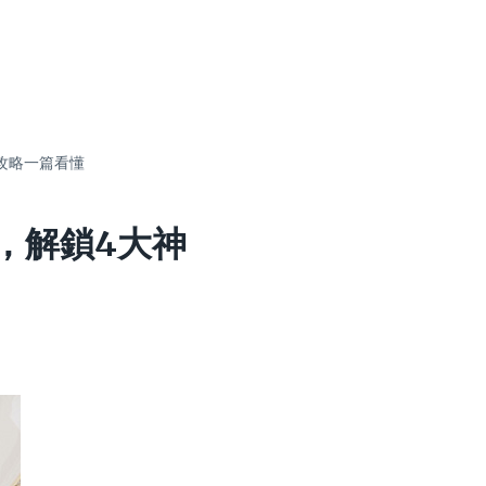
攻略一篇看懂
推，解鎖4大神