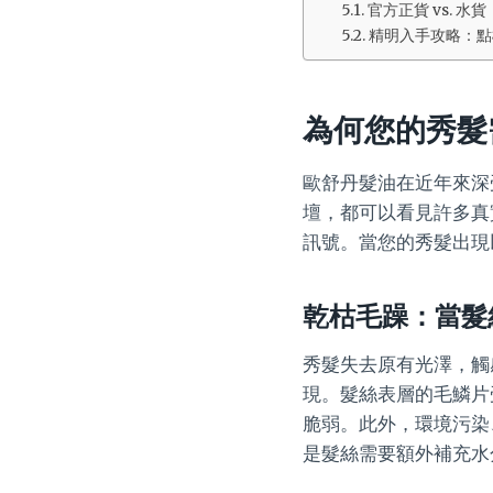
官方正貨 vs. 
精明入手攻略：點
為何您的秀髮
歐舒丹髮油在近年來深
壇，都可以看見許多真
訊號。當您的秀髮出現
乾枯毛躁：當髮
秀髮失去原有光澤，觸
現。髮絲表層的毛鱗片
脆弱。此外，環境污染
是髮絲需要額外補充水