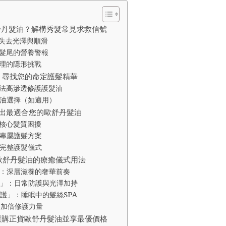
舒丹髮油？解構秀髮常見求救信號
失去光澤與順滑
髮尾的營養警報
理的隱形挑戰
：尋找您的命定護髮精華
法高滲透修護護髮油
油選擇（如適用）
找出最適合您的歐舒丹髮油
核心髮質困擾
專屬護髮方案
完整護髮儀式
歐舒丹髮油的療癒儀式用法
：深層滋養的奢華前奏
」：日常防護與光澤加持
護」：睡眠中的髮絲SPA
：加倍修護力量
選購正貨歐舒丹髮油並享最優價格