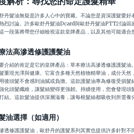
度解析：尋找您的命定護髮精華
舒丹髮油無疑是許多人心中的寶藏。不論您是資深護髮愛好
熱烈討論。許多歐舒丹髮油Dcard與歐舒丹髮油PTT討論
這一段落將帶您仔細檢視這款皇牌產品，以及其他可能適合
療法高滲透修護護髮油
要介紹的肯定是它的皇牌產品：草本療法高滲透修護護髮油
髮重現光澤與健康。它富含多種天然植物精華油，成分天然
用後頭髮不會感到油膩或負擔。這款護髮油專為修復受損髮
強化頭髮纖維，讓髮絲變得更強韌。持續使用，您會發現頭
打結。這款髮油提供深層滋養，讓每根髮絲都吸收到所需養
髮油選擇（如適用）
滲透修護護髮油，歐舒丹的護髮系列其實也提供許多針對不