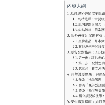
內容大綱
為何您的秀髮需要歐
乾枯毛躁：當髮絲
脆弱易斷與開叉：
糾結難梳：日常護
歐舒丹髮油深度解析
皇牌產品：草本療
其他系列中的護髮
髮質配對指南：3步
第一步：評估您的
第二步：配對您的
第三步：建立您的
昇華護髮效果：解鎖
作為「洗前護理」
作為「免沖洗護髮
作為「晚間密集修
混合護髮膜使用
安心購買指南：如何