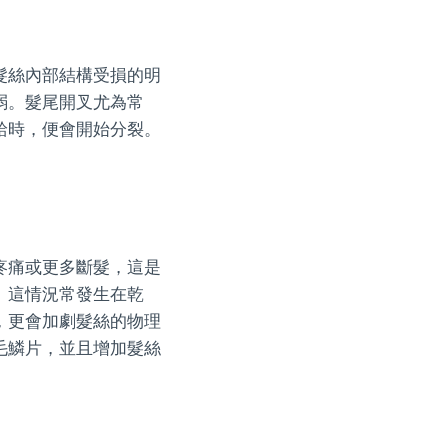
髮絲內部結構受損的明
弱。髮尾開叉尤為常
給時，便會開始分裂。
疼痛或更多斷髮，這是
。這情況常發生在乾
，更會加劇髮絲的物理
毛鱗片，並且增加髮絲