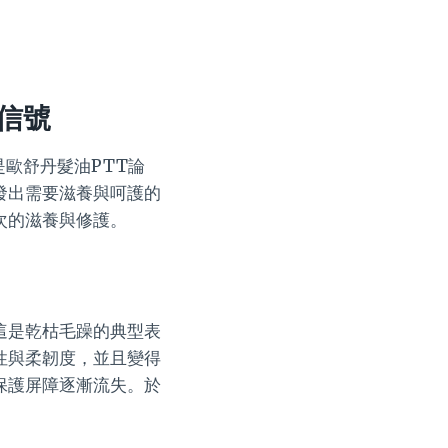
信號
是歐舒丹髮油PTT論
發出需要滋養與呵護的
次的滋養與修護。
這是乾枯毛躁的典型表
性與柔韌度，並且變得
保護屏障逐漸流失。於