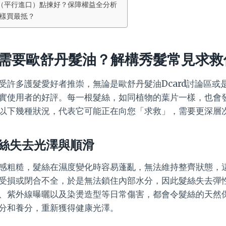
水貨（平行進口）點揀好？保障權益全分析
樣買最抵？
需要歐舒丹髮油？解構秀髮常見求救
受許多護髮愛好者推崇，無論是歐舒丹髮油Dcard討論區或
實使用者的好評。每一根髮絲，如同植物的葉片一樣，也會
以下幾種狀況，代表它可能正在向您「求救」，需要更深層
絲失去光澤與順滑
感粗糙，髮絲在濕度變化時容易蓬亂，無法維持整齊狀態，
受損或閉合不全，於是無法鎖住內部水分，因此髮絲失去彈
、紫外線曝曬以及染燙造型等日常傷害，都會令髮絲的天然
分和養分，重新獲得健康光澤。