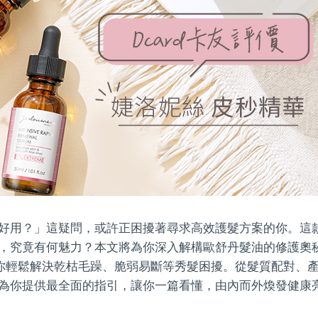
好用？」這疑問，或許正困擾著尋求高效護髮方案的你。這款在
，究竟有何魅力？本文將為你深入解構歐舒丹髮油的修護奧
你輕鬆解決乾枯毛躁、脆弱易斷等秀髮困擾。從髮質配對、
為你提供最全面的指引，讓你一篇看懂，由內而外煥發健康