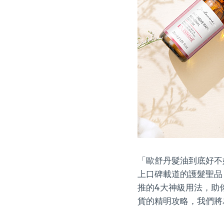
「歐舒丹髮油到底好不
上口碑載道的護髮聖品
推的4大神級用法，助
貨的精明攻略，我們將