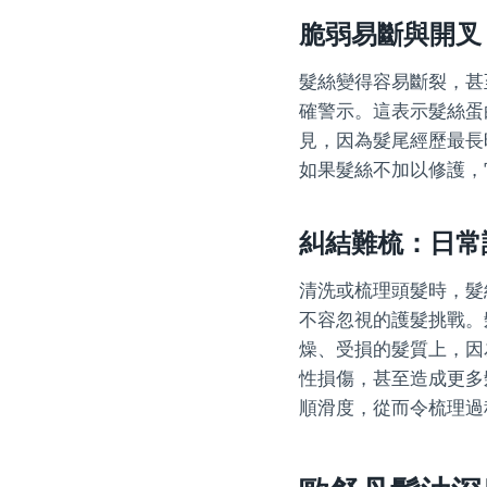
脆弱易斷與開叉
髮絲變得容易斷裂，甚
確警示。這表示髮絲蛋
見，因為髮尾經歷最長
如果髮絲不加以修護，
糾結難梳：日常
清洗或梳理頭髮時，髮
不容忽視的護髮挑戰。
燥、受損的髮質上，因
性損傷，甚至造成更多
順滑度，從而令梳理過