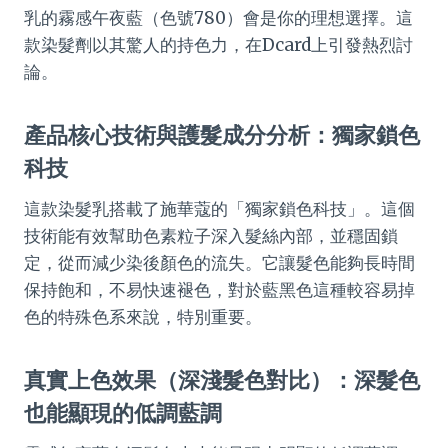
乳的霧感午夜藍（色號780）會是你的理想選擇。這
款染髮劑以其驚人的持色力，在Dcard上引發熱烈討
論。
產品核心技術與護髮成分分析：獨家鎖色
科技
這款染髮乳搭載了施華蔻的「獨家鎖色科技」。這個
技術能有效幫助色素粒子深入髮絲內部，並穩固鎖
定，從而減少染後顏色的流失。它讓髮色能夠長時間
保持飽和，不易快速褪色，對於藍黑色這種較容易掉
色的特殊色系來說，特別重要。
真實上色效果（深淺髮色對比）：深髮色
也能顯現的低調藍調