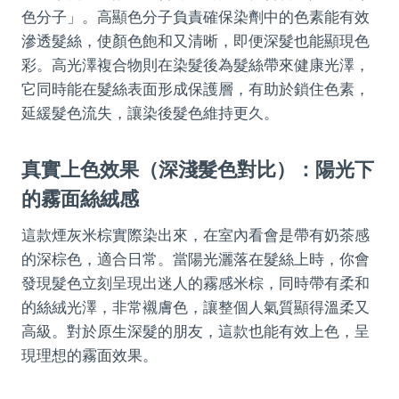
色分子」。高顯色分子負責確保染劑中的色素能有效
滲透髮絲，使顏色飽和又清晰，即便深髮也能顯現色
彩。高光澤複合物則在染髮後為髮絲帶來健康光澤，
它同時能在髮絲表面形成保護層，有助於鎖住色素，
延緩髮色流失，讓染後髮色維持更久。
真實上色效果（深淺髮色對比）：陽光下
的霧面絲絨感
這款煙灰米棕實際染出來，在室內看會是帶有奶茶感
的深棕色，適合日常。當陽光灑落在髮絲上時，你會
發現髮色立刻呈現出迷人的霧感米棕，同時帶有柔和
的絲絨光澤，非常襯膚色，讓整個人氣質顯得溫柔又
高級。對於原生深髮的朋友，這款也能有效上色，呈
現理想的霧面效果。