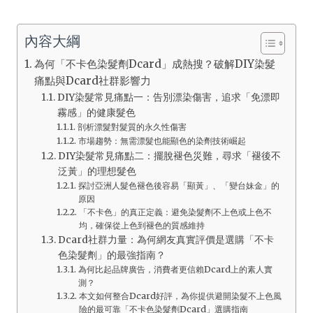
內容大綱
為何「不卡色染髮劑Dcard」成熱搜？破解DIY染髮
痛點與Dcard社群影響力
DIY染髮常見痛點一：告別漂染傷害，追求「免漂即
霧感」的健康髮色
剖析漂髮對髮質的永久性傷害
市場趨勢：無需漂髮也能顯色的染劑技術崛起
DIY染髮常見痛點二：擺脫褪色災難，尋求「褪後不
泛黃」的理想髮色
探討亞洲人髮色褪色後容易「顯黃」、「變台妹金」的
原因
「不卡色」的真正定義：避免染髮劑不上色或上色不
均，確保從上色到褪色的質感維持
Dcard社群力量：為何網友真實評價是選購「不卡
色染髮劑」的最強指南？
為何比起品牌廣告，消費者更信賴Dcard上的素人實
測？
本文如何整合Dcard好評，為你提供避開染髮不上色風
險的最可靠「不卡色染髮劑Dcard」選購指南