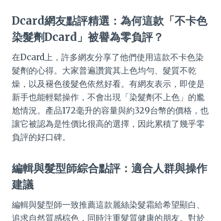
Dcard網友點評精選：為何這款「不卡色
染髮劑Dcard」被譽為零負評？
在Dcard上，許多網友分享了他們使用這款不卡色染
髮劑的心得。大家普遍讚賞其上色均勻、髮質不乾
燥，以及褪色後髮色依然好看。有網友表示，即使是
新手也能輕鬆操作，不會出現「染髮劑不上色」的尷
尬情況。產品172毫升的容量與約329台幣的價格，也
讓它被認為是性價比很高的選擇，因此累積了幾乎零
負評的好口碑。
編輯與髮型師綜合點評：適合人群與操作
建議
編輯與髮型師一致推薦這款麗絲染髮霜給希望顯白、
追求自然質感棕色，同時注重髮質健康的朋友。對於