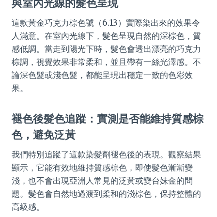
與室內光線的髮色呈現
這款黃金巧克力棕色號（6.13）實際染出來的效果令
人滿意。在室內光線下，髮色呈現自然的深棕色，質
感低調。當走到陽光下時，髮色會透出漂亮的巧克力
棕調，視覺效果非常柔和，並且帶有一絲光澤感。不
論深色髮或淺色髮，都能呈現出穩定一致的色彩效
果。
褪色後髮色追蹤：實測是否能維持質感棕
色，避免泛黃
我們特別追蹤了這款染髮劑褪色後的表現。觀察結果
顯示，它能有效地維持質感棕色，即使髮色漸漸變
淺，也不會出現亞洲人常見的泛黃或變台妹金的問
題。髮色會自然地過渡到柔和的淺棕色，保持整體的
高級感。