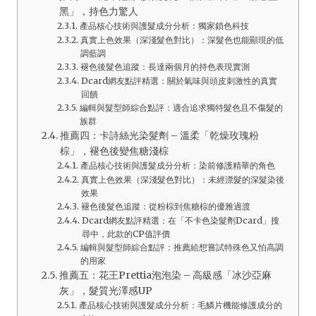
黑」，持色力驚人
產品核心技術與護髮成分分析：獨家鎖色科技
真實上色效果（深淺髮色對比）：深髮色也能顯現的低
調藍調
褪色後髮色追蹤：長達兩個月的持色表現實測
Dcard網友點評精選：關於氣味與頭皮刺激性的真實
回饋
編輯與髮型師綜合點評：適合追求獨特髮色且不傷髮的
族群
推薦四：卡詩絲光染髮劑 – 溫柔「乾燥玫瑰粉
棕」，褪色後變焦糖淺棕
產品核心技術與護髮成分分析：染前修護精華的角色
真實上色效果（深淺髮色對比）：未經漂髮的深髮染後
效果
褪色後髮色追蹤：從粉棕到焦糖棕的優雅過渡
Dcard網友點評精選：在「不卡色染髮劑Dcard」搜
尋中，此款的CP值評價
編輯與髮型師綜合點評：推薦給想嘗試特殊色又怕高調
的用家
推薦五：花王Prettia泡泡染 – 高級感「冰沙亞麻
灰」，髮質光澤感UP
產品核心技術與護髮成分分析：毛鱗片機能修護成分的