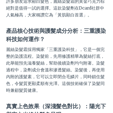
許多朋友追求顯白髮色，麗絲染髮霜的黃金巧克力棕
絕對是值得一試的選擇。這款染髮劑在Dcard社群中
人氣極高，大家稱讚它為「黃肌顯白首選」。
產品核心技術與護髮成分分析：三重護染
科技如何運作？
麗絲染髮霜採用獨家「三重護染科技」，它是一個完
整的染護流程。染髮前，先用修護精華為髮絲打底，
此舉能預先滋養髮絲，幫助後續染劑均勻附著。染髮
過程中，染劑成分會溫和滲透髮絲。染髮後，再使用
內附的護髮素，它可以立即閉合毛鱗片，同時鎖住髮
色，令髮質更顯柔順有光澤。這個技術確保了染髮同
時兼顧髮質健康。
真實上色效果（深淺髮色對比）：陽光下