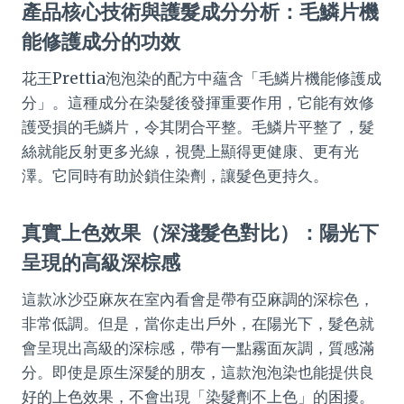
產品核心技術與護髮成分分析：毛鱗片機
能修護成分的功效
花王Prettia泡泡染的配方中蘊含「毛鱗片機能修護成
分」。這種成分在染髮後發揮重要作用，它能有效修
護受損的毛鱗片，令其閉合平整。毛鱗片平整了，髮
絲就能反射更多光線，視覺上顯得更健康、更有光
澤。它同時有助於鎖住染劑，讓髮色更持久。
真實上色效果（深淺髮色對比）：陽光下
呈現的高級深棕感
這款冰沙亞麻灰在室內看會是帶有亞麻調的深棕色，
非常低調。但是，當你走出戶外，在陽光下，髮色就
會呈現出高級的深棕感，帶有一點霧面灰調，質感滿
分。即使是原生深髮的朋友，這款泡泡染也能提供良
好的上色效果，不會出現「染髮劑不上色」的困擾。