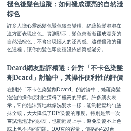
褪色後髮色追蹤：如何褪成漂亮的自然淺
棕色
許多人擔心霧感髮色褪色後會變糟。絲蘊染髮泡泡在
這方面表現出色。實測顯示，髮色會漸漸褪成漂亮的
自然淺棕色，不會出現惱人的泛黃感。這種優雅的褪
色過程，讓你的髮色即使褪淺依然質感滿分。
Dcard網友點評精選：針對「不卡色染髮
劑Dcard」討論中，其操作便利性的評價
在關於「不卡色染髮劑Dcard」的討論中，絲蘊染髮
泡泡的操作便利性獲得了極高的評價。許多網友表
示，它的泡沫質地就像洗髮水一樣，能夠輕鬆均勻塗
抹全頭，大大降低了DIY染髮的難度。特別是第一次
嘗試泡泡染的朋友，也能輕易上手，避免染髮不上色
或上色不均的問題。100克的容量，價格約420台