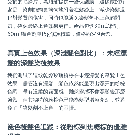
受損的毛鱗片，為頭髮提供一層保護膜。這樣做的好
處是，染劑能夠更均勻地附著在髮絲上，減少染髮過
程對髮質的傷害，同時也能避免染髮劑不上色的問
題，確保最終上色效果更佳。產品包含30ml染劑、
60ml顯色劑與15g修護精華，價格約349台幣。
真實上色效果（深淺髮色對比）：未經漂
髮的深髮染後效果
我們測試了這款乾燥玫瑰粉棕在未經漂髮的深髮上色
效果。儘管沒有漂髮，髮色依然能呈現出漂亮的粉棕
色調，帶有溫柔的霧面感。雖然霧感不像漂髮後那麼
強烈，但其獨特的粉棕色已能為髮型增添亮點，並避
免了「染髮劑不上色」的困擾。
褪色後髮色追蹤：從粉棕到焦糖棕的優雅