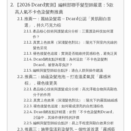
【2026 Dcard實測】編輯部聯手髮型師嚴選：5款
高人氣不卡色染髮劑推薦
推薦一：麗絲染髮霜 – Dcard公認「黃肌顯白首
選」，持久巧克力棕
產品核心技術與護髮成分分析：三重護染科技如何運
作？
真實上色效果（深淺髮色對比）：陽光下與室內光線的
髮色呈現
褪色後髮色追蹤：實測是否能維持質感棕色，避免泛黃
Dcard網友點評精選：為何這款「不卡色染髮劑
Dcard」被譽為零負評？
編輯與髮型師綜合點評：適合人群與操作建議
推薦二：絲蘊染髮泡泡 – 打造溫柔氣質「霧感米
棕」，褪色後更美
產品核心技術與護髮成分分析：高光澤複合物與高顯色
分子的作用
真實上色效果（深淺髮色對比）：陽光下的霧面絲絨感
褪色後髮色追蹤：如何褪成漂亮的自然淺棕色
Dcard網友點評精選：針對「不卡色染髮劑Dcard」
討論中，其操作便利性的評價
編輯與髮型師綜合點評：易上手程度與顯白效果分析
推薦三：施華蔻漾彩染髮乳 – 個性派首選「霧感藍