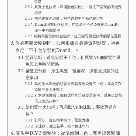
功效
真實上色效果（深淺髮色對比）：陽光下呈現的高級深
棕感
褪色後髮色追蹤：褪色過程中的顏色穩定性
Dcard網友點評精選：在眾多不卡色染髮劑Dcard討
論串中的回購率
編輯與髮型師綜合點評：提升髮質視覺效果的最佳選擇
你的專屬染髮顧問：如何根據自身髮質與狀況，挑選
命定「不卡色染髮劑Dcard」？
髮質診斷：避免染髮不上色，粗硬髮 vs 細軟髮的選
色與上色時間策略
染髮史分析：原生黑髮、曾染深、漂後受損髮的注
意事項
為何染過黑色的頭髮最容易導致染髮不上色，成為DIY
染髮的最大挑戰？
針對漂後髮質，如何選擇能填補髮芯空洞、避免染髮劑
不上色的染劑？
染劑質地大比拼：乳霜狀 vs 泡沫狀，哪款更適合
你？
乳霜狀：適合精準操作，覆蓋力強
泡沫狀：適合新手，操作快速均勻
零失手DIY染髮秘訣：從準備到上色，完美複製髮廊