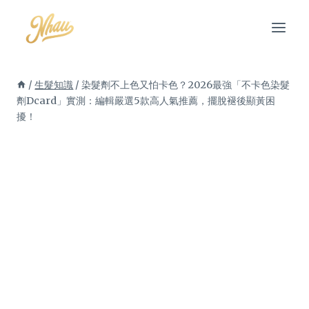
Skip
to
content
/
生髮知識
/
染髮劑不上色又怕卡色？2026最強「不卡色染髮
劑Dcard」實測：編輯嚴選5款高人氣推薦，擺脫褪後顯黃困
擾！