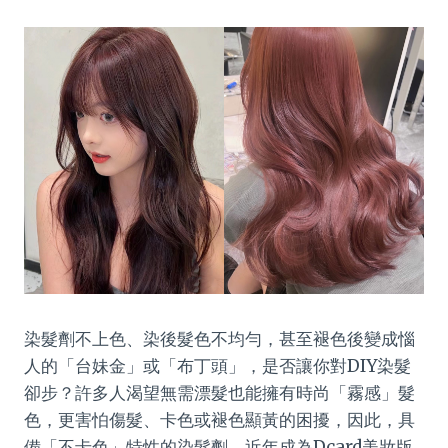
染髮劑不上色、染後髮色不均勻，甚至褪色後變成惱
人的「台妹金」或「布丁頭」，是否讓你對DIY染髮
卻步？許多人渴望無需漂髮也能擁有時尚「霧感」髮
色，更害怕傷髮、卡色或褪色顯黃的困擾，因此，具
備「不卡色」特性的染髮劑，近年成為Dcard美妝版