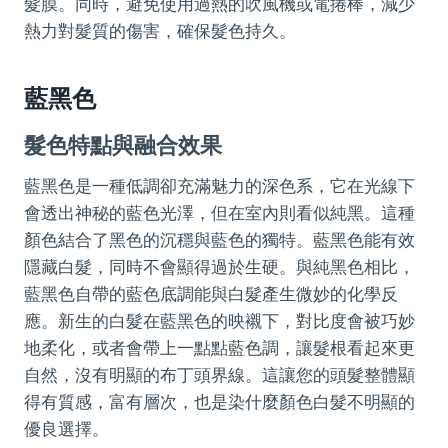
髮膜。同時，避免使用過熱的吹風機或電捲棒，減少
熱力對髮質的傷害，確保髮色持久。
藍黑色
髮色特點與融合效果
藍黑色是一種低調卻充滿魅力的深色系，它在光線下
會透出神秘的藍色光澤，但在室內則看似純黑。這種
顏色結合了黑色的沉穩與藍色的獨特。藍黑色能有效
隱藏白髮，同時不會顯得過於生硬。與純黑色相比，
藍黑色自帶的藍色底調能與白髮產生微妙的化學反
應。新生的白髮在藍黑色的映襯下，對比度會被巧妙
地柔化，或者會帶上一點點藍色調，讓髮根看起來更
自然，沒有明顯的布丁頭界線。這讓您的頭髮整體顯
得有質感，富有層次，也是染什麼顏色白髮不明顯的
優良選擇。