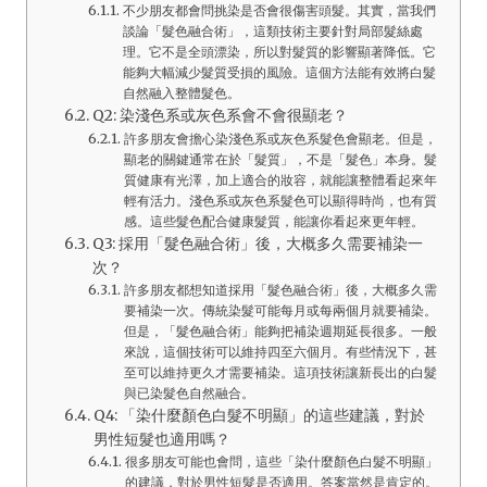
不少朋友都會問挑染是否會很傷害頭髮。其實，當我們
談論「髮色融合術」，這類技術主要針對局部髮絲處
理。它不是全頭漂染，所以對髮質的影響顯著降低。它
能夠大幅減少髮質受損的風險。這個方法能有效將白髮
自然融入整體髮色。
Q2: 染淺色系或灰色系會不會很顯老？
許多朋友會擔心染淺色系或灰色系髮色會顯老。但是，
顯老的關鍵通常在於「髮質」，不是「髮色」本身。髮
質健康有光澤，加上適合的妝容，就能讓整體看起來年
輕有活力。淺色系或灰色系髮色可以顯得時尚，也有質
感。這些髮色配合健康髮質，能讓你看起來更年輕。
Q3: 採用「髮色融合術」後，大概多久需要補染一
次？
許多朋友都想知道採用「髮色融合術」後，大概多久需
要補染一次。傳統染髮可能每月或每兩個月就要補染。
但是，「髮色融合術」能夠把補染週期延長很多。一般
來說，這個技術可以維持四至六個月。有些情況下，甚
至可以維持更久才需要補染。這項技術讓新長出的白髮
與已染髮色自然融合。
Q4: 「染什麼顏色白髮不明顯」的這些建議，對於
男性短髮也適用嗎？
很多朋友可能也會問，這些「染什麼顏色白髮不明顯」
的建議，對於男性短髮是否適用。答案當然是肯定的。