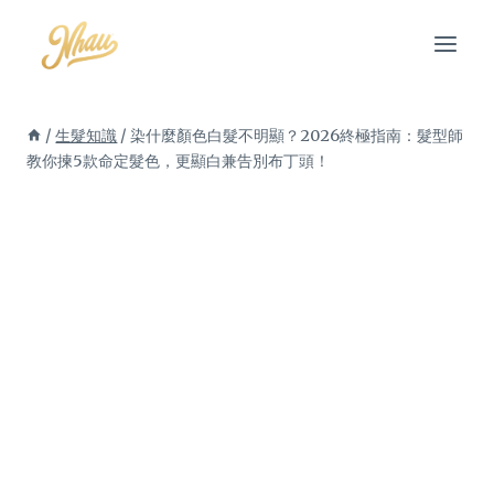
Skip
to
content
/
生髮知識
/
染什麼顏色白髮不明顯？2026終極指南：髮型師
教你揀5款命定髮色，更顯白兼告別布丁頭！