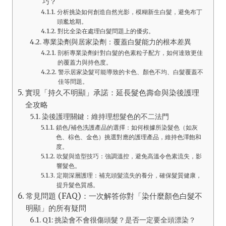
巧？
分析挑染如何創造自然光影，模糊新生白髮，避免布丁
頭尷尬期。
對比全染在處理白髮問題上的優劣。
專業染劑與居家染劑：覆蓋白髮能力的根本差異
剖析專業染劑針對白髮的色素粒子配方，如何達致更佳
的覆蓋力與持色度。
警示居家染髮可能導致的卡色、顏色不均、白髮覆蓋不
佳等問題。
實現「持久不明顯」承諾：延長髮色壽命與染後護理
全攻略
染後護理關鍵：維持理想髮色的不二法門
鎖色/補色洗護產品的選擇：如何根據所染髮色（如灰
色、棕色、金色）挑選對應的護理產品，維持色澤飽和
度。
吹髮與造型技巧：強調溫控，避免高溫令色素流失，影
響髮色。
定期深層護理：補充頭髮流失的養分，確保髮質健康，
提升髮色質感。
常見問題 (FAQ)：一次解答你對「染什麼顏色白髮不
明顯」的所有疑問
Q1: 挑染會不會很傷頭髮？是否一定要全頭漂染？