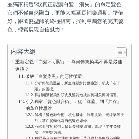
並獨家精選5款真正能讓白髮「消失」的命定髮色，
它們不僅自然顯白，更能大幅延長補染週期。準備
好，跟著髮型師的終極指南，找到專屬您的完美髮
色，輕鬆展現自信魅力！
內容大綱
重新定義「白髮不明顯」：為何傳統染黑不再是最佳
選擇？
破解「白髮染黑」的惡性循環
分析傳統染黑後，新生白髮對比更強烈，形成「布丁
頭」的困擾。
探討頻繁補染對頭皮及髮質造成的長期負擔與傷害。
引入獨家「髮色融合術」：從「遮蓋」到「共存」
的革命性思維
解構「髮色融合術」核心概念：利用挑染、光線染等技
巧，將白髮轉化為自然髮色線條。
強調此技術如何大幅延長補染週期，實現「半年免補
染」的輕鬆效果。
解釋為何這種方法能讓您對「染什麼顏色白髮不明顯」