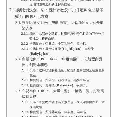
這個問題有全新的理解與體驗。
白髮比例決定一切：設計師教您「染什麼顏色白髮不
明顯」的個人化方案
白髮比例 < 30%（初期白髮）：低調融入，延長補
染週期
策略：以深色為基底，利用與原生髮色相近的顏色作局
部挑染，模糊白髮。
推薦髮色：亞麻棕、冷萃咖啡色、摩卡棕。
推薦技巧：局部線條染 (Highlights)、光線染
(Babylights)。
白髮比例 30% – 60%（中度白髮）：化解黑白對
比，創造柔和感
策略：選擇較淺的基底色，縮短新生白髮與染後髮色的
色差。
推薦髮色：奶茶棕、霧感米色、燕麥米棕色。
推薦技巧：漸層染 (Balayage)、手刷染。
白髮比例 > 60%（大量白髮）：擁抱白髮，打造高
級時尚感
策略：直接將白髮作為天然底色，加入線條與陰影，增
加層次感。
推薦髮色：質感霧灰色、銀灰色、淺金色。