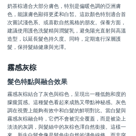
奶茶棕適合大部分膚色，特別是偏暖色調的亞洲膚
色，能讓膚色顯得更柔和白皙。這款顏色特別適合首
次嘗試淺色系、或喜歡自然風格的朋友。保養方面，
建議使用護色洗髮精與潤髮乳，避免陽光直射與高溫
造型，以延長髮色持久度。同時，定期進行深層護
髮，保持髮絲健康與光澤。
霧感灰棕
髮色特點與融合效果
霧感灰棕結合了灰色與棕色，呈現出一種低飽和度的
朦朧質感。這種髮色看起來成熟又帶點神秘感。灰色
調在視覺上能夠有效中和白髮的鮮明對比。當白髮與
霧感灰棕融合時，它們不會被完全覆蓋，而是被染上
淡淡的灰調，與髮絲中的灰棕色澤自然銜接。這樣一
來，新生白髮會像是髮色中自然的淺色線條，而非突