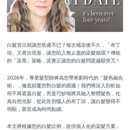
白髮冒出就讓您焦慮不已？每次補染後不久，「布丁
頭」又再次現形，讓您陷入無止盡的染髮循環？傳統
的「染黑」策略，其實正讓您的白髮問題越顯突兀！
2026年，專業髮型師將為您帶來劃時代的「髮色融合
術」，徹底顛覆您對白髮的困擾！我們將深入剖析如
何不再遮蓋白髮，而是巧妙地將其融入整體髮色，化
為自然光影，從此告別惱人的布丁頭，讓白髮變得不
明顯，甚至成為時尚點綴。
本文將根據您的白髮比例，提供個人化的染髮方案，