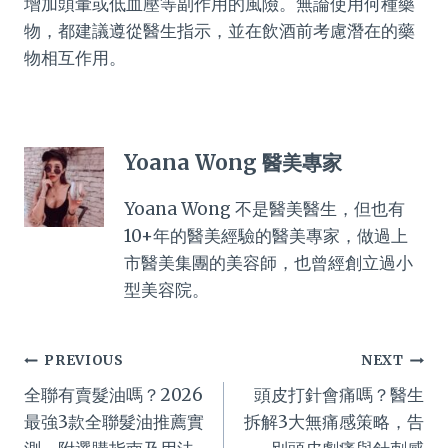
增加頭暈或低血壓等副作用的風險。無論使用何種藥
物，都建議遵從醫生指示，並在飲酒前考慮潛在的藥
物相互作用。
Yoana Wong 醫美專家
Yoana Wong 不是醫美醫生，但也有
10+年的醫美經驗的醫美專家，做過上
市醫美集團的美容師，也曾經創立過小
型美容院。
Post
PREVIOUS
NEXT
全聯有賣髮油嗎？2026
頭皮打針會痛嗎？醫生
navigation
最強3款全聯髮油推薦實
拆解3大無痛感策略，告