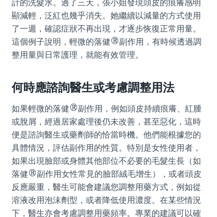
計的洗髮水。過了三天，張小姐發現頭皮的痕癢感明
顯減輕，泛紅也幾乎消失。她繼續以減量的方式使用
了一週，確認症狀不再出現，才逐步恢復正常用量。
這個例子說明，輕微的落健®副作用，有時候透過調
整用量與日常護理，就能有效管理。
何時應諮詢醫生或考慮調整用法
如果輕微的落健®副作用，例如頭皮持續痕癢、紅腫
或脫屑，經過居家處理後仍未改善，甚至惡化，這時
便是諮詢醫生或藥劑師的恰當時機。他們能根據您的
具體情況，評估副作用的性質。特別是女性使用者，
如果出現臉部或身體其他部位不必要的毛髮生長（如
落健®副作用女性常見的臉部絨毛增生），或者頭皮
反應嚴重，醫生可能會建議您調整用藥方式，例如從
溶液改用泡沫劑型，或者降低使用濃度。在某些情況
下，醫生亦會考慮調整用藥頻率。專業的建議可以確