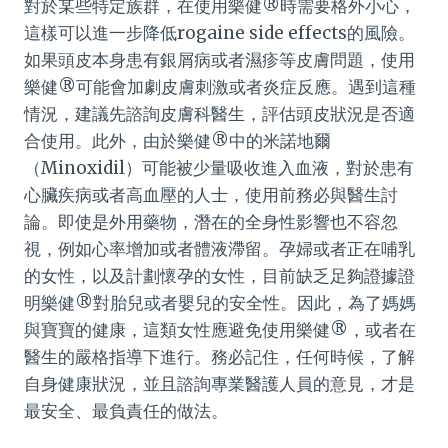
對於某些特定族群，在使用樂健®時需要格外小心，
這樣可以進一步降低rogaine side effects的風險。
如果頭皮本身患有銀屑病或者濕疹等皮膚問題，使用
樂健®可能會加劇皮膚刺激或者炎症反應。遇到這種
情況，建議先諮詢皮膚科醫生，評估頭皮狀況是否適
合使用。此外，由於樂健®中的米諾地爾
（Minoxidil）可能被少量吸收進入血液，對於患有
心臟疾病或者高血壓的人士，使用前務必與醫生討
論。即使是外用藥物，潛在的全身性影響也不容忽
視，例如心率增加或者體液滯留。孕婦或者正在哺乳
的女性，以及計劃懷孕的女性，目前缺乏足夠證據證
明樂健®對胎兒或者嬰兒的安全性。因此，為了媽媽
與寶寶的健康，這類女性應避免使用樂健®，或者在
醫生的嚴格指導下進行。務必記住，任何時候，了解
自身健康狀況，並且諮詢專業醫護人員的意見，才是
最安全、最負責任的做法。