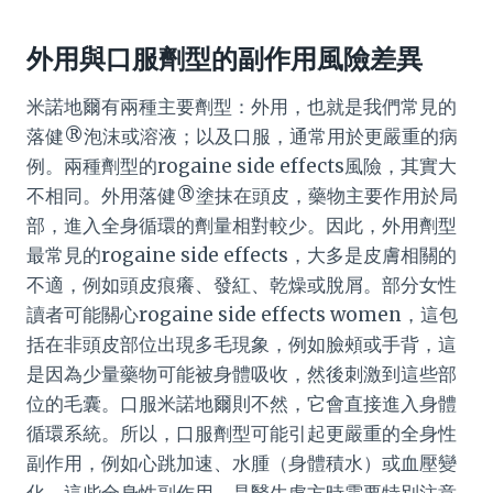
外用與口服劑型的副作用風險差異
米諾地爾有兩種主要劑型：外用，也就是我們常見的
落健®泡沫或溶液；以及口服，通常用於更嚴重的病
例。兩種劑型的rogaine side effects風險，其實大
不相同。外用落健®塗抹在頭皮，藥物主要作用於局
部，進入全身循環的劑量相對較少。因此，外用劑型
最常見的rogaine side effects，大多是皮膚相關的
不適，例如頭皮痕癢、發紅、乾燥或脫屑。部分女性
讀者可能關心rogaine side effects women，這包
括在非頭皮部位出現多毛現象，例如臉頰或手背，這
是因為少量藥物可能被身體吸收，然後刺激到這些部
位的毛囊。口服米諾地爾則不然，它會直接進入身體
循環系統。所以，口服劑型可能引起更嚴重的全身性
副作用，例如心跳加速、水腫（身體積水）或血壓變