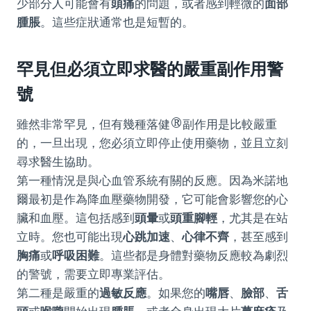
少部分人可能會有
頭痛
的問題，或者感到輕微的
面部
腫脹
。這些症狀通常也是短暫的。
罕見但必須立即求醫的嚴重副作用警
號
雖然非常罕見，但有幾種落健®副作用是比較嚴重
的，一旦出現，您必須立即停止使用藥物，並且立刻
尋求醫生協助。
第一種情況是與心血管系統有關的反應。因為米諾地
爾最初是作為降血壓藥物開發，它可能會影響您的心
臟和血壓。這包括感到
頭暈
或
頭重腳輕
，尤其是在站
立時。您也可能出現
心跳加速
、
心律不齊
，甚至感到
胸痛
或
呼吸困難
。這些都是身體對藥物反應較為劇烈
的警號，需要立即專業評估。
第二種是嚴重的
過敏反應
。如果您的
嘴唇
、
臉部
、
舌