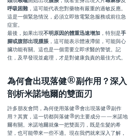
頭
或
喉嚨
開始出現
腫脹
，或者全身出現大片
蕁麻疹
及
呼吸困難
，這可能代表您對藥物有嚴重的過敏反應。
這是一個緊急情況，必須立即致電緊急服務或前往急
症室。
最後，如果出現
不明原因的體重迅速增加
，特別是
手
腳或腹部出現腫脹
，這可能表示體液滯留，可能與心
臟功能有關。這也是一個需要立即求醫的警號。記
住，及早發現並處理，才是對健康負責的最佳方式。
為何會出現落健®副作用？深入
剖析米諾地爾的雙面刃
許多朋友會問，為何使用落健®會出現落健®副作
用？其實，這一切都與落健®的主要成分——米諾地
爾有關。米諾地爾就像一把雙面刃，既是生髮的希
望，也可能帶來一些不適。現在我們就來深入了解，