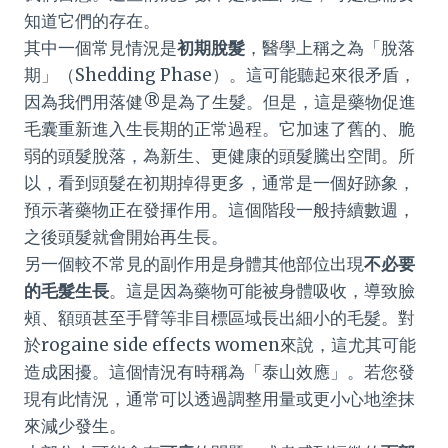
知道它們的存在。
其中一個常見情況是
初期脫髮
，醫學上稱之為「脫落
期」（Shedding Phase）。這可能聽起來很矛盾，
因為我們用落健®是為了生髮。但是，這是藥物促進
毛囊重新進入生長期的正常過程。它加速了舊的、脆
弱的頭髮脫落，為新生、更健康的頭髮騰出空間。所
以，看到頭髮在初期掉得更多，通常是一個好跡象，
預示著藥物正在發揮作用。這個階段一般持續數週，
之後頭髮就會開始再生長。
另一個較不常見的副作用是身體其他部位出現
不必要
的毛髮生長
。這是因為藥物可能被身體吸收，導致臉
頰、額頭甚至手臂等非目標區域長出細小的毛髮。對
於rogaine side effects women來說，這尤其可能
造成困擾。這個情況有時稱為「泰山效應」。若您發
現有此情況，通常可以透過調整用量或更小心地塗抹
來減少發生。