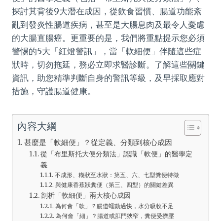
探討其背後9大潛在成因，從飲食習慣、腸道功能紊
亂到發炎性腸道疾病，甚至是大腸息肉及最令人憂慮
的大腸直腸癌。更重要的是，我們將重點提示您必須
警惕的5大「紅燈警訊」，當「軟細便」伴隨這些症
狀時，切勿拖延，務必立即求醫診斷。了解這些關鍵
資訊，助您精準判斷自身的警訊等級，及早採取應對
措施，守護腸道健康。
內容大綱
甚麼是「軟細便」？從定義、分類到核心成因
從「布里斯托大便分類法」認識「軟便」的醫學定
義
不成形、糊狀至水狀：第五、六、七型糞便特徵
與健康香蕉狀糞便（第三、四型）的關鍵差異
剖析「軟細便」兩大核心成因
為何會「軟」？腸道蠕動過快，水分吸收不足
為何會「細」？腸道或肛門狹窄，糞便受擠壓