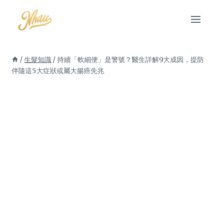
Skip
to
content
/
生髮知識
/
持續「軟細便」是警號？醫生詳解9大成因，提防
伴隨這5大症狀或屬大腸癌先兆