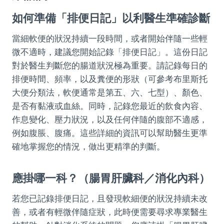
如何準備「排便日記」以利醫生準確診斷
當細軟便的狀況持續一段時間，或者開始伴隨一些輕
微不適時，建議您開始記錄「排便日記」。這份日記
對於醫生判斷您的腸道狀況極為重要。請記錄每日的
排便時間、頻率，以及糞便的形狀（可參考布里斯托
大便分類法，軟便通常是第五、六、七型）、顏色、
是否有黏液或血絲。同時，記錄您最近的飲食內容、
作息變化、壓力狀況，以及任何伴隨的腹部不適感，
例如腹脹、腹痛。這些詳細的資訊可以幫助醫生更準
確地掌握您的情況，做出更精準的判斷。
應掛哪一科？（腸胃肝臟科／消化內科）
若您已記錄排便日記，且發現軟細便的狀況持續未改
善，或者有輕微伴隨症狀，此時便需要尋求專業醫生