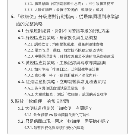
腸道息肉（特別是腺瘤性息肉）：可引致腸道變窄
大腸直腸癌：最值得警惕的「軟細便」成因
「軟細便」分級應對行動指南：從居家調理到專業診
治的完整策略
分級應對總覽：針對不同警訊等級的行動方案
綠燈區應對策略：居家飲食與生活調整
調整飲食：均衡攝取纖維、避免刺激性食物
壓力管理：運動、放鬆技巧以穩定腸道功能
中醫調理參考：針對改善腸道不適的簡易食療建議
黃燈區應對策略：主動記錄與尋求專業諮詢
如何準備「排便日記」以利醫生準確診斷
應掛哪一科？（腸胃肝臟科／消化內科）
紅燈區應對策略：立即就醫與常見檢查流程
為何糞便隱血測試是重要第一步
大腸鏡檢查：診斷「軟細便」成因的黃金標準
關於「軟細便」的常見問題
大便味道很臭與「細軟便」有關嗎？
飲食影響 vs 腸道菌群失衡的可能性
只是偶爾出現一兩次「軟細便」需要擔心嗎？
短暫性變化與持續性變化的區別