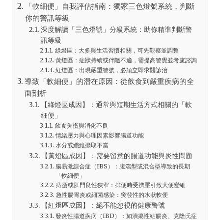
「軟細便」自我評估指南：獨家三色燈號系統，判斷
你的警訊等級
深度解讀「三色燈號」分級系統：助你精準判斷警
訊等級
綠燈區：大多與生活習慣相關，可先觀察並調整
黃燈區：症狀持續或伴隨不適，需提高警覺並考慮諮詢
紅燈區：出現嚴重警號，必須立即求醫診治
導致「軟細便」的潛在原因：從飲食到嚴重疾病的全
面剖析
【綠燈區成因】：通常與短期生活方式相關的「軟
細便」
飲食失衡與消化不良
情緒壓力與心理因素影響腸道功能
水分或纖維攝取不當
【黃燈區成因】：需要留意的腸道功能與炎性問題
腸易激綜合症（IBS）：腹瀉型或混合型導致的長期
「軟細便」
痔瘡或肛門良性狹窄：排便時受擠壓引致大便變細
急性腸胃炎或細菌感染：突發性的水狀軟便
【紅燈區成因】：絕不能忽視的健康警號
發炎性腸道疾病（IBD）：如潰瘍性結腸炎、克隆氏症