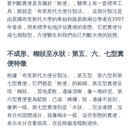
要判斷糞便是否屬於「軟便」，醫學上有一套標準工
具，那就是「布里斯托大便分類法」。這個分類法是
由英國布里斯托大學的希頓和路易斯兩位學者在1997
年發表，用來標準化地評估糞便的形態。它把糞便分
成七個類型，方便醫生和我們自己判斷大便的狀態。
不成形、糊狀至水狀：第五、六、七型糞
便特徵
根據「布里斯托大便分類法」，第五型、第六型和第
七型糞便，它們都是「軟便」的範疇。第五型糞便呈
現「糊狀」，質地柔軟，邊緣清晰，像一堆碎泥。第
六型糞便更為鬆散，已成「稀爛」狀，邊緣不規則，
像粥一樣。第七型糞便則是「水狀」，完全液體，沒
有任何固體成分，就像喝水一樣。這些形態的糞便，
表示水分含量很高，亦反映腸道蠕動過快。