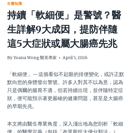
生髮知識
持續「軟細便」是警號？醫
生詳解9大成因，提防伴隨
這5大症狀或屬大腸癌先兆
By
Yoana Wong 醫美專家
April 5, 2026
「軟細便」—這個看似不起眼的排便變化，或許正默
默向您的身體發出警號。許多人對其不以為意，認為
只是偶爾的腸胃不適，但若持續出現，並伴隨特定症
狀，便可能預示著更嚴峻的健康問題，甚至是大腸癌
的早期先兆。
本文將由醫生專業角度，深入淺出地為您剖析「軟細
便」的醫學定義（包括「布里斯托大便分類法」）、