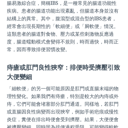
腸易激綜合症，簡稱IBS，是一種常見的腸道功能性
疾病。患者的腸道功能出現紊亂，但腸道本身並沒有
結構上的異常。其中，腹瀉型或混合型的IBS患者，
經常會出現長期性的「軟細便」或「屙軟便」情況。
這類患者的腸道對食物、壓力或某些刺激物反應過
度，腸道蠕動模式會變得不規則，時而過快，時而正
常，因而導致排便習慣改變。
痔瘡或肛門良性狹窄：排便時受擠壓引致
大便變細
「細軟便」的另一個可能原因是肛門或直腸末端的物
理性變化。如果我們有痔瘡，特別是較大的內痔或外
痔，它們可能會堵塞部分肛門通道。同樣地，若肛門
或直腸因良性病變而出現狹窄，例如手術疤痕或慢性
炎症，糞便在排出時便會受到擠壓。結果，大便便會
被擠壓變細，同時因為排便過程受阻，可能變得較軟