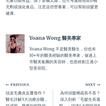
毛囊功能有益。除了多曬太陽，也可考慮維他命D補
充劑或強化食品。注意這些營養素，可以幫助頭髮更
健康。
Yoana Wong 醫美專家
Yoana Wong 不是醫美醫生，但也有
10+年的醫美經驗的醫美專家，做過上
市醫美集團的美容師，也曾經創立過小
型美容院。
Post
PREVIOUS
NEXT
頭皮毛囊炎反覆發作？
為何頭髮稀疏長不長？
navigation
醫生詳解3大治療步驟，
深入剖析「毛髮生長週
從成因、藥膏到預防的
期」：認清4大階段與8