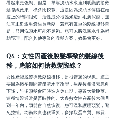
看起來更強韌。但是，單靠洗頭水來達到明顯的搶救
髮際線效果，機會比較微。這是因為洗頭水停留在頭
皮上的時間很短，活性成分很難滲透到毛囊深處，無
法真正刺激毛囊生長新髮。若您有嚴重的髮線後移問
題，只用洗頭水可能不足夠。您可以將洗頭水作為輔
助護理，配合其他專業的救髮方案，效果會更好。
Q4：女性因產後脫髮導致的髮線後
移，應該如何搶救髮際線？
女性產後脫髮導致髮線後移，是很普遍的現象。這主
要因為懷孕期間荷爾蒙水平改變，生產後雌激素急劇
下降，許多頭髮會同時進入休止期，導致大量脫落。
這種情況通常是暫時性的。大多數女性在產後六個月
到一年內，頭髮會自然恢復。您可溫和護理頭髮，避
免拉扯。均衡飲食也很重要，多攝取蛋白質、鐵質、