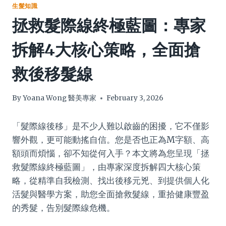
生髮知識
拯救髮際線終極藍圖：專家
拆解4大核心策略，全面搶
救後移髮線
By
Yoana Wong 醫美專家
February 3, 2026
「髮際線後移」是不少人難以啟齒的困擾，它不僅影
響外觀，更可能動搖自信。您是否也正為M字額、高
額頭而煩惱，卻不知從何入手？本文將為您呈現「拯
救髮際線終極藍圖」，由專家深度拆解四大核心策
略，從精準自我檢測、找出後移元兇、到提供個人化
活髮與醫學方案，助您全面搶救髮線，重拾健康豐盈
的秀髮，告別髮際線危機。