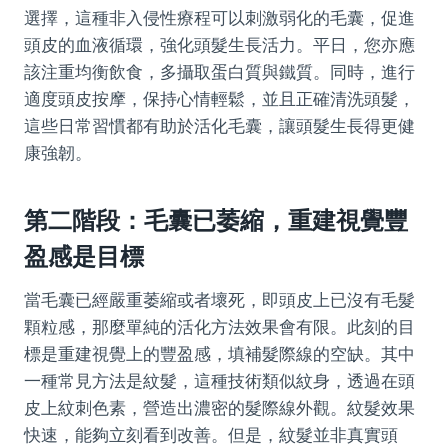
選擇，這種非入侵性療程可以刺激弱化的毛囊，促進
頭皮的血液循環，強化頭髮生長活力。平日，您亦應
該注重均衡飲食，多攝取蛋白質與鐵質。同時，進行
適度頭皮按摩，保持心情輕鬆，並且正確清洗頭髮，
這些日常習慣都有助於活化毛囊，讓頭髮生長得更健
康強韌。
第二階段：毛囊已萎縮，重建視覺豐
盈感是目標
當毛囊已經嚴重萎縮或者壞死，即頭皮上已沒有毛髮
顆粒感，那麼單純的活化方法效果會有限。此刻的目
標是重建視覺上的豐盈感，填補髮際線的空缺。其中
一種常見方法是紋髮，這種技術類似紋身，透過在頭
皮上紋刺色素，營造出濃密的髮際線外觀。紋髮效果
快速，能夠立刻看到改善。但是，紋髮並非真實頭