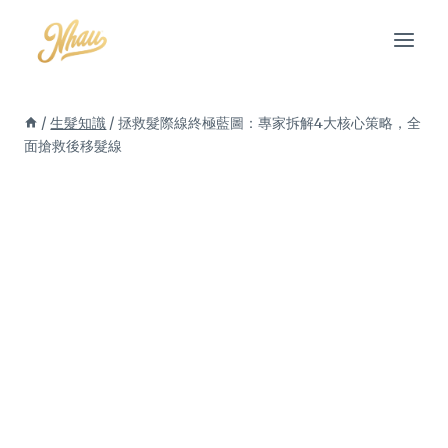
Skip
to
content
/
生髮知識
/
拯救髮際線終極藍圖：專家拆解4大核心策略，全
面搶救後移髮線