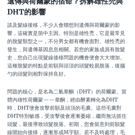
遺傳與荷爾蒙的宿命？拆解雄性禿與
DHT的影響
談及髮線後移，不少人會聯想到遺傳與荷爾蒙的影
響，這確實是箇中主因。特別是雄性禿，它是最常見
的脫髮類型之一，不分男女都有機會面對。雄性禿的
發生，與遺傳基因息息相關。若您的家族成員有脫髮
史，您自己出現髮線後移問題的機會便會大大增加。
這種脫髮的特點是前額與頭頂的頭髮較易脫落，後腦
勺的頭髮則相對保持良好。
問題的核心，是名為二氫睾酮（DHT）的荷爾蒙。當
體內雄性荷爾蒙——睾酮，經由酵素轉化為DHT
時，DHT便會攻擊前額及頭頂的毛囊。這些毛囊對
DHT特別敏感，受攻擊後會逐漸萎縮，繼而無法抓住
頭髮，最後導致頭髮脫落。初期，您會留意到前額髮
線開始向後移，逐漸形成M字額。若不及時處理，毛