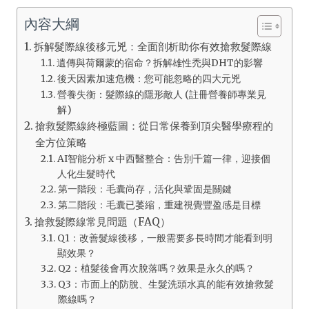
內容大綱
拆解髮際線後移元兇：全面剖析助你有效搶救髮際線
遺傳與荷爾蒙的宿命？拆解雄性禿與DHT的影響
後天因素加速危機：您可能忽略的四大元兇
營養失衡：髮際線的隱形敵人 (註冊營養師專業見
解)
搶救髮際線終極藍圖：從日常保養到頂尖醫學療程的
全方位策略
AI智能分析 x 中西醫整合：告別千篇一律，迎接個
人化生髮時代
第一階段：毛囊尚存，活化與鞏固是關鍵
第二階段：毛囊已萎縮，重建視覺豐盈感是目標
搶救髮際線常見問題（FAQ）
Q1：改善髮線後移，一般需要多長時間才能看到明
顯效果？
Q2：植髮後會再次脫落嗎？效果是永久的嗎？
Q3：市面上的防脫、生髮洗頭水真的能有效搶救髮
際線嗎？