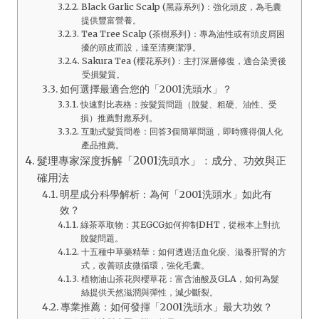
Black Garlic Scalp (黑蒜系列)：強化頭皮，為毛囊
提供豐富營養。
Tea Tree Scalp (茶樹系列)：專為油性或有頭皮屑困
擾的頭皮而設，達至清爽潔淨。
Sakura Tea (櫻花系列)：主打深層修復，適合染燙後
受損髮質。
如何選擇最適合您的「2001洗頭水」？
快速對比表格：按髮質問題（脫髮、粗硬、油性、受
損）推薦對應系列。
互動式髮質問卷：回答3個簡單問題，即時獲得個人化
產品推薦。
髮理專家深度拆解「2001洗頭水」：成分、功效與正
確用法
明星成分科學解析：為何「2001洗頭水」如此有
效？
綠茶萃取物：其EGCG如何抑制DHT，從根本上對抗
脫髮問題。
十五種中草藥精華：如何透過活血化瘀、滋養肝腎的方
式，改善頭皮微循環，強化毛囊。
植物油山茶花與櫻草花：富含油酸及GLA，如何為髮
絲提供天然滋潤與彈性，減少斷裂。
專業推薦：如何發揮「2001洗頭水」最大功效？