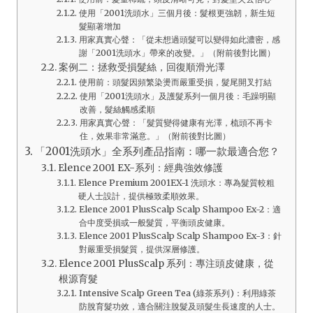
使用「2001洗頭水」三個月後：髮根更強韌，新生短
髮顯著增加
用家真實心聲：「從未想過頭髮可以變得如此濃密，感
謝「2001洗頭水」帶來的改變。」（附前後對比圖）
案例二：拯救受損髮絲，回復順滑光澤
使用前：頭髮因頻繁染燙而嚴重受損，髮尾開叉打結
使用「2001洗頭水」及護髮系列一個月後：毛躁明顯
改善，髮絲觸感柔順
用家真實心聲：「髮質變得健康有光澤，梳頭不再卡
住，效果非常滿意。」（附前後對比圖）
「2001洗頭水」全系列產品指南：哪一款最適合您？
Elence 2001 EX-系列：經典強效修護
Elence Premium 2001EX-1 洗頭水：專為髮質較粗
硬人士設計，提供極致柔順效果。
Elence 2001 PlusScalp Scalp Shampoo Ex-2：適
合中度受損或一般髮質，平衡頭皮健康。
Elence 2001 PlusScalp Scalp Shampoo Ex-3：針
對嚴重受損髮質，提供深層修護。
Elence 2001 PlusScalp 系列：專注頭皮健康，從
根源育髮
Intensive Scalp Green Tea (綠茶系列)：利用綠茶
防脫育髮功效，適合關注脫髮及頭髮生長速度的人士。