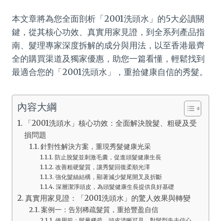
本文章將為您全面剖析「2001洗頭水」的5大必讀關
鍵，從其核心功效、真實用家見證，到全系列產品指
南、髮理專家深度拆解的成分與用法，以至香港最齊
全的購買渠道及獨家優惠，助您一篇看懂，輕鬆找到
最適合您的「2001洗頭水」，重拾健康自信的秀髮。
內容大綱
「2001洗頭水」核心功效：全面解決脫髮、粗硬及受
損問題
針對性解決方案，重現秀髮健康光采
防止脫髮並刺激毛囊，促進頭髮健康生長
改善粗硬髮質，讓秀髮回復柔順光澤
強化髮絲結構，顯著減少髮尾開叉及折斷
深層潔淨頭皮，為頭髮健康生長提供良好基礎
真實用家見證：「2001洗頭水」的驚人效果與轉變
案例一：告別稀疏髮質，重拾豐盈自信
使用前：髮量稀疏，頭皮清晰可見，對髮型失去信心