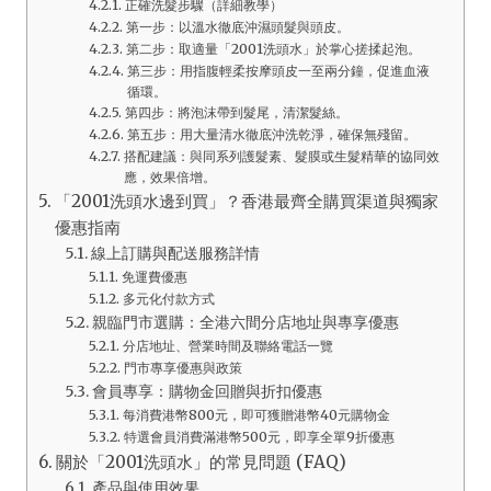
正確洗髮步驟（詳細教學）
第一步：以溫水徹底沖濕頭髮與頭皮。
第二步：取適量「2001洗頭水」於掌心搓揉起泡。
第三步：用指腹輕柔按摩頭皮一至兩分鐘，促進血液
循環。
第四步：將泡沫帶到髮尾，清潔髮絲。
第五步：用大量清水徹底沖洗乾淨，確保無殘留。
搭配建議：與同系列護髮素、髮膜或生髮精華的協同效
應，效果倍增。
「2001洗頭水邊到買」？香港最齊全購買渠道與獨家
優惠指南
線上訂購與配送服務詳情
免運費優惠
多元化付款方式
親臨門市選購：全港六間分店地址與專享優惠
分店地址、營業時間及聯絡電話一覽
門市專享優惠與政策
會員專享：購物金回贈與折扣優惠
每消費港幣800元，即可獲贈港幣40元購物金
特選會員消費滿港幣500元，即享全單9折優惠
關於「2001洗頭水」的常見問題 (FAQ)
產品與使用效果