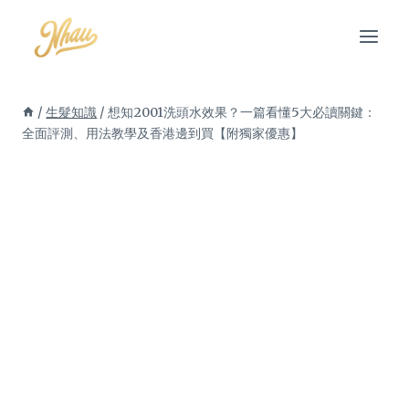
Skip
to
content
/
生髮知識
/
想知2001洗頭水效果？一篇看懂5大必讀關鍵：
全面評測、用法教學及香港邊到買【附獨家優惠】