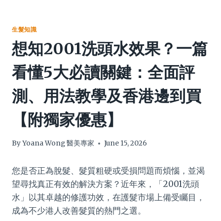
生髮知識
想知2001洗頭水效果？一篇
看懂5大必讀關鍵：全面評
測、用法教學及香港邊到買
【附獨家優惠】
By
Yoana Wong 醫美專家
June 15, 2026
您是否正為脫髮、髮質粗硬或受損問題而煩惱，並渴
望尋找真正有效的解決方案？近年來，「2001洗頭
水」以其卓越的修護功效，在護髮市場上備受矚目，
成為不少港人改善髮質的熱門之選。