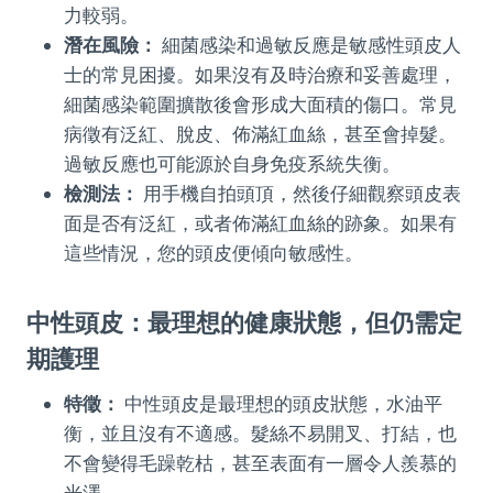
力較弱。
潛在風險：
細菌感染和過敏反應是敏感性頭皮人
士的常見困擾。如果沒有及時治療和妥善處理，
細菌感染範圍擴散後會形成大面積的傷口。常見
病徵有泛紅、脫皮、佈滿紅血絲，甚至會掉髮。
過敏反應也可能源於自身免疫系統失衡。
檢測法：
用手機自拍頭頂，然後仔細觀察頭皮表
面是否有泛紅，或者佈滿紅血絲的跡象。如果有
這些情況，您的頭皮便傾向敏感性。
中性頭皮：最理想的健康狀態，但仍需定
期護理
特徵：
中性頭皮是最理想的頭皮狀態，水油平
衡，並且沒有不適感。髮絲不易開叉、打結，也
不會變得毛躁乾枯，甚至表面有一層令人羨慕的
光澤。