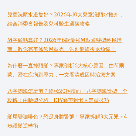
兒童洗頭水邊隻好？2026年10大兒童洗頭水推介，
結合消委會報告及兒科醫生選購攻略
M字額點算好？2026年6款最強M型頭髮型終極指
南，教你完美修飾M型禿、告別髮線後退煩惱！
為什麼一直掉頭髮？專家剖析6大核心原因，由荷爾
蒙、潛在疾病到壓力，一文看清成因與治療方案
八字瀏海怎麼剪？終極20招瘦面「八字瀏海造型」全
攻略：由臉型分析、DIY修剪到懶人定型技巧
髮尾變咖啡色？恐是身體警號！專家拆解3大元兇＋4
步護髮逆轉術