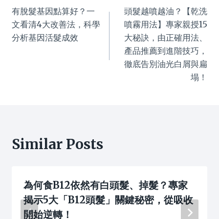
有脫髮基因點算好？一
頭髮越噴越油？【乾洗
navigation
文看清4大改善法，科學
噴霧用法】專家親授15
分析基因活髮成效
大秘訣，由正確用法、
產品推薦到進階技巧，
徹底告別油光白屑與扁
塌！
Similar Posts
為何食B12依然有白頭髮、掉髮？專家
揭示5大「B12頭髮」關鍵秘密，從吸收
開始逆轉！