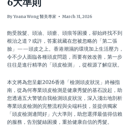
6大準則
By
Yoana Wong 醫美專家
March 31, 2026
飽受脫髮、頭油、頭瘡、頭痕等困擾，卻始終找不到
根治之道？或許，答案就藏在您被忽略的「第二張
臉」——頭皮之上。香港潮濕的環境加上生活壓力，
令不少人面臨各種頭皮問題，而要有效改善，第一步
往往是進行精準的「頭皮檢測」，從根源了解症狀。
本文將為您呈獻2026香港「檢測頭皮狀況」終極指
南，從為何專業頭皮檢測是健康秀髮的基石說起，助
您透過五大警號自我檢測頭皮狀況，深入淺出地剖析
專業頭皮檢測的完整流程與尖端科技，並提供獨家
「頭皮檢測邊間好」六大準則，助您選擇最值得信賴
的服務，告別髮絲困擾，重拾健康自信的秀髮。