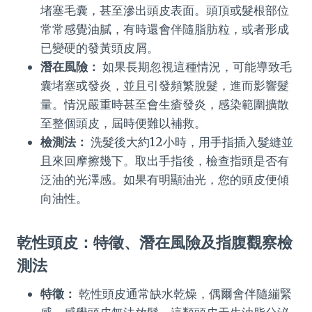
堵塞毛囊，甚至滲出頭皮表面。頭頂或髮根部位
常常感覺油膩，有時還會伴隨脂肪粒，或者形成
已變硬的發黃頭皮屑。
潛在風險：
如果長期忽視這種情況，可能導致毛
囊堵塞或發炎，並且引發頻繁脫髮，進而影響髮
量。情況嚴重時甚至會生瘡發炎，感染範圍擴散
至整個頭皮，屆時便難以補救。
檢測法：
洗髮後大約12小時，用手指插入髮縫並
且來回摩擦幾下。取出手指後，檢查指頭是否有
泛油的光澤感。如果有明顯油光，您的頭皮便傾
向油性。
乾性頭皮：特徵、潛在風險及指腹觀察檢
測法
特徵：
乾性頭皮通常缺水乾燥，偶爾會伴隨繃緊