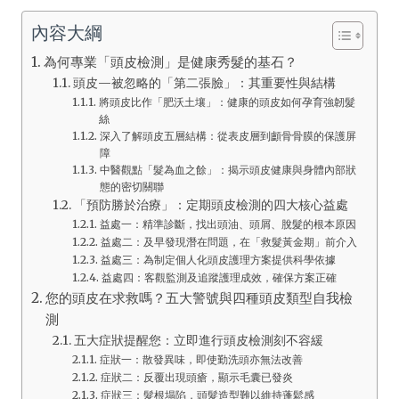
內容大綱
為何專業「頭皮檢測」是健康秀髮的基石？
頭皮—被忽略的「第二張臉」：其重要性與結構
將頭皮比作「肥沃土壤」：健康的頭皮如何孕育強韌髮
絲
深入了解頭皮五層結構：從表皮層到顱骨骨膜的保護屏
障
中醫觀點「髮為血之餘」：揭示頭皮健康與身體內部狀
態的密切關聯
「預防勝於治療」：定期頭皮檢測的四大核心益處
益處一：精準診斷，找出頭油、頭屑、脫髮的根本原因
益處二：及早發現潛在問題，在「救髮黃金期」前介入
益處三：為制定個人化頭皮護理方案提供科學依據
益處四：客觀監測及追蹤護理成效，確保方案正確
您的頭皮在求救嗎？五大警號與四種頭皮類型自我檢
測
五大症狀提醒您：立即進行頭皮檢測刻不容緩
症狀一：散發異味，即使勤洗頭亦無法改善
症狀二：反覆出現頭瘡，顯示毛囊已發炎
症狀三：髮根塌陷，頭髮造型難以維持蓬鬆感