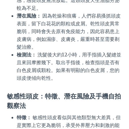
感，感覺頭皮無法放鬆。這類頭皮天生油脂分泌
較為不足。
潛在風險：
因為乾燥和痕癢，人們容易搔抓頭皮
表面，留下白花花的顆粒或皮屑。乾性頭皮異常
脆弱，同時會失去原有免疫能力，因此容易患上
皮膚病，例如濕疹、皮膚炎，嚴重時甚至需要剃
髮治療。
檢測法：
洗髮後大約12小時，用手指插入髮縫並
且來回摩擦幾下。取出手指後，檢查指頭是否有
白色皮屑或顆粒。如果有明顯的白色皮屑，您的
頭皮便傾向乾性。
敏感性頭皮：特徵、潛在風險及手機自拍
觀察法
特徵：
敏感性頭皮看似與其他類型無大差異，但
是實際上它更為脆弱，承受外界壓力和刺激的能