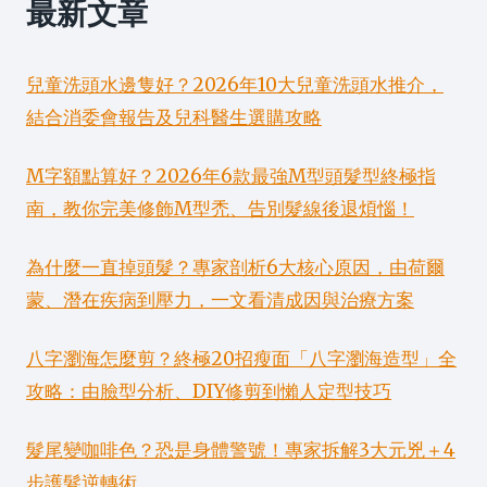
最新文章
兒童洗頭水邊隻好？2026年10大兒童洗頭水推介，
結合消委會報告及兒科醫生選購攻略
M字額點算好？2026年6款最強M型頭髮型終極指
南，教你完美修飾M型禿、告別髮線後退煩惱！
為什麼一直掉頭髮？專家剖析6大核心原因，由荷爾
蒙、潛在疾病到壓力，一文看清成因與治療方案
八字瀏海怎麼剪？終極20招瘦面「八字瀏海造型」全
攻略：由臉型分析、DIY修剪到懶人定型技巧
髮尾變咖啡色？恐是身體警號！專家拆解3大元兇＋4
步護髮逆轉術