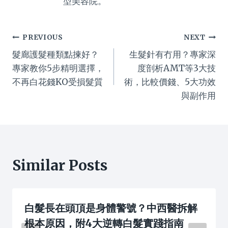
型美容院。
Post
PREVIOUS
NEXT
髮廊護髮種類點揀好？
生髮針有冇用？專家深
navigation
專家教你5步精明選擇，
度剖析AMT等3大技
不再白花錢KO受損髮質
術，比較價錢、5大功效
與副作用
Similar Posts
白髮長在頭頂是身體警號？中西醫拆解
根本原因，附4大逆轉白髮實踐指南