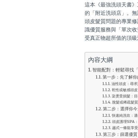
這本《最強洗頭天書》
的「附近洗頭店」。無
頭皮髮質問題的專業修
識優質服務與「單次收
受真正物超所值的頂級
內容大綱
智能配對：輕鬆尋找
第一步：先了解你
油性頭皮：尋求
乾性或敏感頭皮
染燙受損髮：目
脫髮或稀疏髮質
第二步：選擇你今
快速純洗吹：適
頭皮護理SPA
越式一條龍享受
第三步：篩選優質