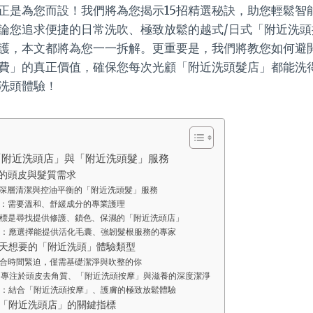
正是為您而設！我們將為您揭示15招精選秘訣，助您輕鬆智
論您追求便捷的日常洗吹、極致放鬆的越式/日式「附近洗頭
護，本文都將為您一一拆解。更重要是，我們將教您如何避
費」的真正價值，確保您每次光顧「附近洗頭髮店」都能洗
洗頭體驗！
「附近洗頭店」與「附近洗頭髮」服務
的頭皮與髮質需求
深層清潔與控油平衡的「附近洗頭髮」服務
：需要溫和、舒緩成分的專業護理
標是尋找提供修護、鎖色、保濕的「附近洗頭店」
：應選擇能提供活化毛囊、強韌髮根服務的專家
天想要的「附近洗頭」體驗類型
合時間緊迫，僅需基礎潔淨與吹整的你
：專注於頭皮去角質、「附近洗頭按摩」與滋養的深度潔淨
：結合「附近洗頭按摩」、護膚的極致放鬆體驗
「附近洗頭店」的關鍵指標