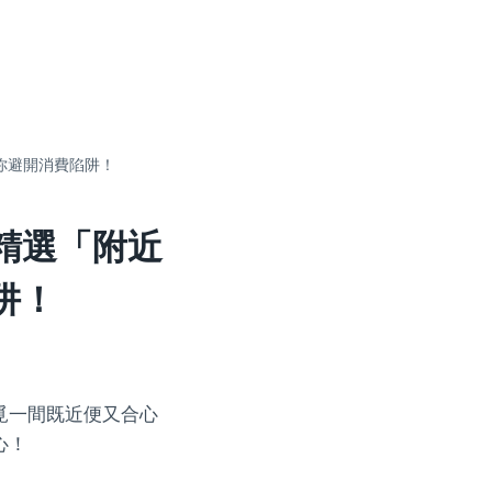
你避開消費陷阱！
精選「附近
阱！
覓一間既近便又合心
心！