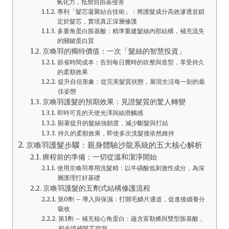
氧化力，抵禦自由基侵害
專利「髮芯凝聚結合技術」：將護髮成分高效滲透並鎖
定於髮芯，實現真正深層修護
多重角蛋白胺基酸：精準重建髮絲內部結構，補充流失
的關鍵蛋白質
京喚羽的獨特價值：一次「髮絲的智慧投資」
節省時間成本：告別每日費時的吹整與造型，享受持久
的柔順效果
提升自信形象：從完美髮質狀態，展現生活每一刻的最
佳姿態
京喚羽護髮的預期效果：見證髮質的驚人轉變
即時可見的天使光澤與絲滑觸感
顯著提升的髮絲強韌度，減少斷髮與打結
持久的柔順效果，即使多次洗髮後依然維持
京喚羽護髮步驟：親身體驗沙龍系統的五大核心解析
療程前的準備：一切從溫和潔淨開始
使用京喚羽專用洗髮精：以牛磺酸低刺激性成分，為深
層護理打好基礎
京喚羽護髮的五劑式結構修護流程
第0劑 – 導入與保濕：打開毛鱗片通道，促進後續養分
吸收
第1劑 – 補充核心角蛋白：蘊含富勒烯與雙型胺基酸，
初步填補髮芯空洞