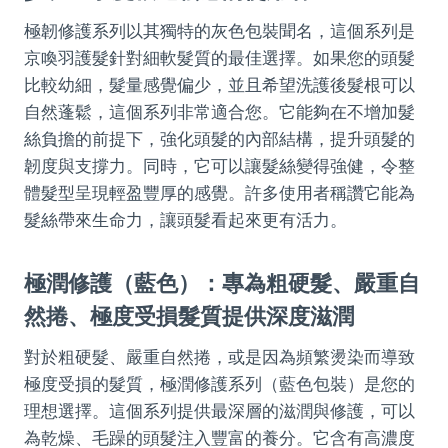
極韌修護系列以其獨特的灰色包裝聞名，這個系列是
京喚羽護髮針對細軟髮質的最佳選擇。如果您的頭髮
比較幼細，髮量感覺偏少，並且希望洗護後髮根可以
自然蓬鬆，這個系列非常適合您。它能夠在不增加髮
絲負擔的前提下，強化頭髮的內部結構，提升頭髮的
韌度與支撐力。同時，它可以讓髮絲變得強健，令整
體髮型呈現輕盈豐厚的感覺。許多使用者稱讚它能為
髮絲帶來生命力，讓頭髮看起來更有活力。
極潤修護（藍色）：專為粗硬髮、嚴重自
然捲、極度受損髮質提供深度滋潤
對於粗硬髮、嚴重自然捲，或是因為頻繁燙染而導致
極度受損的髮質，極潤修護系列（藍色包裝）是您的
理想選擇。這個系列提供最深層的滋潤與修護，可以
為乾燥、毛躁的頭髮注入豐富的養分。它含有高濃度