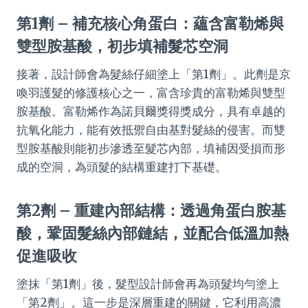
第1劑 – 補充核心角蛋白：蘊含富勒烯與
雙型胺基酸，初步填補髮芯空洞
接著，設計師會為髮絲仔細塗上「第1劑」。此劑是京
喚羽護髮的修護核心之一，富含珍貴的富勒烯與雙型
胺基酸。富勒烯作為諾貝爾獎得獎成分，具有卓越的
抗氧化能力，能有效抵禦自由基對髮絲的侵害。而雙
型胺基酸則能初步滲透至髮芯內部，填補因受損而形
成的空洞，為頭髮的結構重建打下基礎。
第2劑 – 重建內部結構：透過角蛋白胺基
酸，鞏固髮絲內部鏈結，並配合低溫加熱
促進吸收
塗抹「第1劑」後，髮型設計師會再為頭髮均勻塗上
「第2劑」。這一步是深層重建的關鍵，它利用高濃