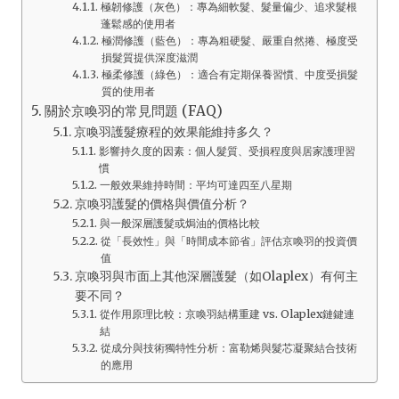
極韌修護（灰色）：專為細軟髮、髮量偏少、追求髮根
蓬鬆感的使用者
極潤修護（藍色）：專為粗硬髮、嚴重自然捲、極度受
損髮質提供深度滋潤
極柔修護（綠色）：適合有定期保養習慣、中度受損髮
質的使用者
關於京喚羽的常見問題 (FAQ)
京喚羽護髮療程的效果能維持多久？
影響持久度的因素：個人髮質、受損程度與居家護理習
慣
一般效果維持時間：平均可達四至八星期
京喚羽護髮的價格與價值分析？
與一般深層護髮或焗油的價格比較
從「長效性」與「時間成本節省」評估京喚羽的投資價
值
京喚羽與市面上其他深層護髮（如Olaplex）有何主
要不同？
從作用原理比較：京喚羽結構重建 vs. Olaplex鏈鍵連
結
從成分與技術獨特性分析：富勒烯與髮芯凝聚結合技術
的應用