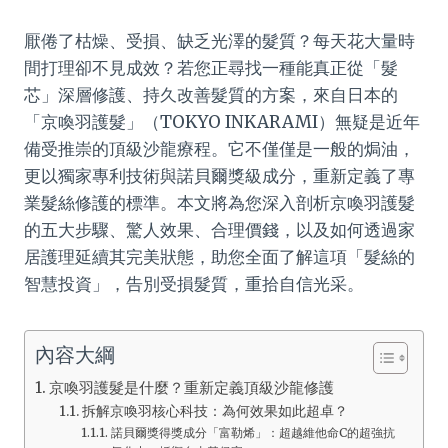
厭倦了枯燥、受損、缺乏光澤的髮質？每天花大量時
間打理卻不見成效？若您正尋找一種能真正從「髮
芯」深層修護、持久改善髮質的方案，來自日本的
「京喚羽護髮」（TOKYO INKARAMI）無疑是近年
備受推崇的頂級沙龍療程。它不僅僅是一般的焗油，
更以獨家專利技術與諾貝爾獎級成分，重新定義了專
業髮絲修護的標準。本文將為您深入剖析京喚羽護髮
的五大步驟、驚人效果、合理價錢，以及如何透過家
居護理延續其完美狀態，助您全面了解這項「髮絲的
智慧投資」，告別受損髮質，重拾自信光采。
內容大綱
京喚羽護髮是什麼？重新定義頂級沙龍修護
拆解京喚羽核心科技：為何效果如此超卓？
諾貝爾獎得獎成分「富勒烯」：超越維他命C的超強抗