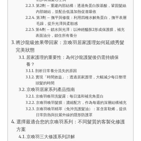
第2劑 – 重建內部結構：透過角蛋白胺基酸，鞏固髮絲
內部鏈結，並配合低溫加熱促進吸收
第3劑 – 撫平與修復：利用四種水解角蛋白，撫平表層
毛躁，提升光澤與柔順感
第4劑 – 鎖水與光澤：以神經醯胺2形成保護膜，補充
表面油分，鎖住所有養分
將沙龍級效果帶回家：京喚羽居家護理如何延續秀髮
完美狀態
居家護理的重要性：為何沙龍護髮後仍需持續保
養？
剖析日常養分流失的原因
實現「時間效益」：透過居家護理，大幅減少每日整理
頭髮的時間
京喚羽居家系列產品指南
京喚羽喚羽洗髮露：每日溫和補充角蛋白
京喚羽喚羽髮膜：濃縮配方，作為每週的深層結構補充
京喚羽喚羽精萃（免沖洗護髮油）：富含富勒烯，提供
日常防熱與抗紫外線的隱形防護罩
選擇最適合您的京喚羽系列：不同髮質的客製化修護
方案
京喚羽三大修護系列詳解