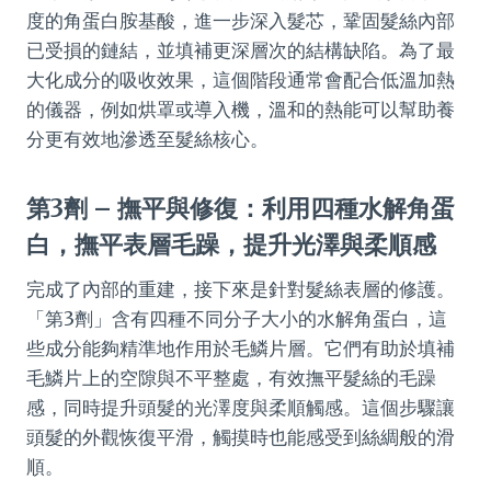
度的角蛋白胺基酸，進一步深入髮芯，鞏固髮絲內部
已受損的鏈結，並填補更深層次的結構缺陷。為了最
大化成分的吸收效果，這個階段通常會配合低溫加熱
的儀器，例如烘罩或導入機，溫和的熱能可以幫助養
分更有效地滲透至髮絲核心。
第3劑 – 撫平與修復：利用四種水解角蛋
白，撫平表層毛躁，提升光澤與柔順感
完成了內部的重建，接下來是針對髮絲表層的修護。
「第3劑」含有四種不同分子大小的水解角蛋白，這
些成分能夠精準地作用於毛鱗片層。它們有助於填補
毛鱗片上的空隙與不平整處，有效撫平髮絲的毛躁
感，同時提升頭髮的光澤度與柔順觸感。這個步驟讓
頭髮的外觀恢復平滑，觸摸時也能感受到絲綢般的滑
順。