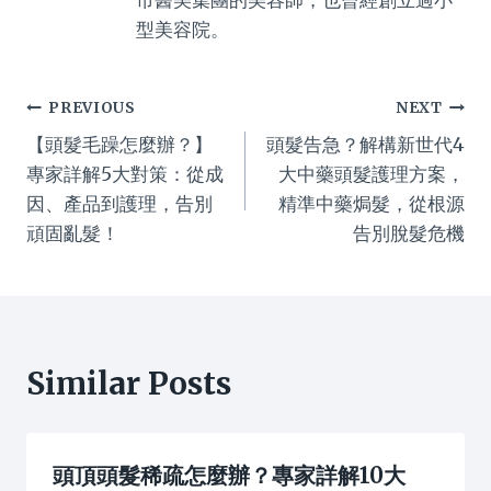
市醫美集團的美容師，也曾經創立過小
型美容院。
Post
PREVIOUS
NEXT
【頭髮毛躁怎麼辦？】
頭髮告急？解構新世代4
navigation
專家詳解5大對策：從成
大中藥頭髮護理方案，
因、產品到護理，告別
精準中藥焗髮，從根源
頑固亂髮！
告別脫髮危機
Similar Posts
頭頂頭髮稀疏怎麼辦？專家詳解10大