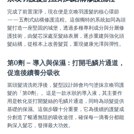
完成了前置潔淨，現在便是京喚羽護髮的核心環節
——五劑式結構修護流程。這個獨特的系統如同為頭
髮打造一座堅固的城堡，透過多種專利成分與分層修
護技術，由髮芯深處至髮絲表層，逐步重建與強化頭
髮結構，從根本上改善髮質，重現健康光澤與彈性。
第0劑 – 導入與保濕：打開毛鱗片通道，
促進後續養分吸收
當頭髮清洗乾淨後，髮型設計師會均勻塗抹京喚羽護
髮的「第0劑」。這是一款水狀的導入液，其主要作
用是軟化並打開髮絲的毛鱗片通道，同時為頭髮提供
基礎的保濕。這個步驟十分重要，它為後續的護髮成
分創造了暢通無阻的吸收途徑，確保每一滴養分都能
夠深入髮芯，發揮最大功效。