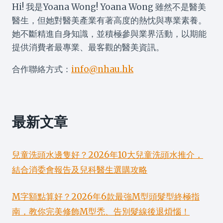
Hi! 我是Yoana Wong! Yoana Wong 雖然不是醫美
醫生，但她對醫美產業有著高度的熱忱與專業素養。
她不斷精進自身知識，並積極參與業界活動，以期能
提供消費者最專業、最客觀的醫美資訊。
合作聯絡方式：
info@nhau.hk
最新文章
兒童洗頭水邊隻好？2026年10大兒童洗頭水推介，
結合消委會報告及兒科醫生選購攻略
M字額點算好？2026年6款最強M型頭髮型終極指
南，教你完美修飾M型禿、告別髮線後退煩惱！