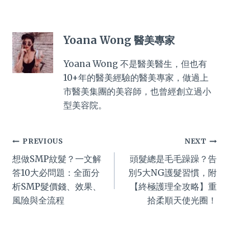
Yoana Wong 醫美專家
Yoana Wong 不是醫美醫生，但也有
10+年的醫美經驗的醫美專家，做過上
市醫美集團的美容師，也曾經創立過小
型美容院。
Post
PREVIOUS
NEXT
想做SMP紋髮？一文解
頭髮總是毛毛躁躁？告
navigation
答10大必問題：全面分
別5大NG護髮習慣，附
析SMP髮價錢、效果、
【終極護理全攻略】重
風險與全流程
拾柔順天使光圈！