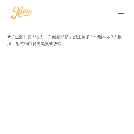
Skip
to
content
/
生髮知識
/
惱人「白頭髮頭頂」越生越多？中醫揭示2大根
源，附逆轉白髮養黑髮全攻略