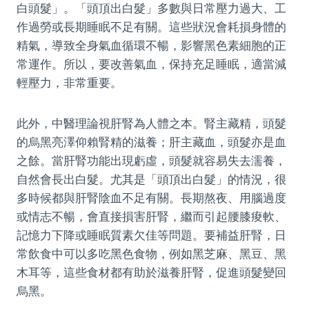
白頭髮」。「頭頂出白髮」多數與日常壓力過大、工
作過勞或長期睡眠不足有關。這些狀況會耗損身體的
精氣，導致全身氣血循環不暢，影響黑色素細胞的正
常運作。所以，要改善氣血，保持充足睡眠，適當減
輕壓力，非常重要。
此外，中醫理論視肝腎為人體之本。腎主藏精，頭髮
的烏黑亮澤仰賴腎精的滋養；肝主藏血，頭髮亦是血
之餘。當肝腎功能出現虧虛，頭髮就容易失去濡養，
自然會長出白髮。尤其是「頭頂出白髮」的情況，很
多時候都與肝腎陰血不足有關。長期熬夜、用腦過度
或情志不暢，會直接損害肝腎，繼而引起腰膝痠軟、
記憶力下降或睡眠質素欠佳等問題。要補益肝腎，日
常飲食中可以多吃黑色食物，例如黑芝麻、黑豆、黑
木耳等，這些食材都有助於滋養肝腎，促進頭髮變回
烏黑。