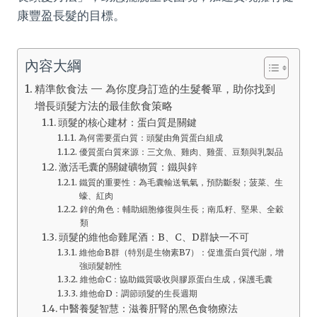
康豐盈長髮的目標。
內容大綱
精準飲食法 — 為你度身訂造的生髮餐單，助你找到
增長頭髮方法的最佳飲食策略
頭髮的核心建材：蛋白質是關鍵
為何需要蛋白質：頭髮由角質蛋白組成
優質蛋白質來源：三文魚、雞肉、雞蛋、豆類與乳製品
激活毛囊的關鍵礦物質：鐵與鋅
鐵質的重要性：為毛囊輸送氧氣，預防斷裂；菠菜、生
蠔、紅肉
鋅的角色：輔助細胞修復與生長；南瓜籽、堅果、全穀
類
頭髮的維他命雞尾酒：B、C、D群缺一不可
維他命B群（特別是生物素B7）：促進蛋白質代謝，增
強頭髮韌性
維他命C：協助鐵質吸收與膠原蛋白生成，保護毛囊
維他命D：調節頭髮的生長週期
中醫養髮智慧：滋養肝腎的黑色食物療法