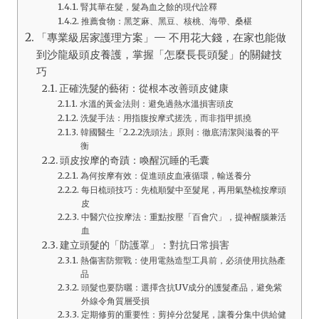
腎其華在髮，髮為血之餘的現代詮釋
推薦食物：黑芝麻、黑豆、核桃、海帶、桑椹
「專業級居家護理方案」— 不用花大錢，在家也能做
到沙龍級頭皮養護，掌握「怎麼長長頭髮」的關鍵技
巧
正確洗髮的藝術：從根本改善頭皮健康
水溫的黃金法則：避免過熱水溫損害頭皮
洗髮手法：用指腹按摩式搓洗，而非指甲抓撓
韓國醫生「2.2.2洗頭法」原則：徹底清潔與滋養的平
衡
頭皮按摩的奇蹟：喚醒沉睡的毛囊
為何按摩有效：促進頭皮血液循環，輸送養分
每日梳頭技巧：先梳順髮中至髮尾，再用氣墊梳按摩頭
皮
中醫穴位按摩法：重點按壓「百會穴」，提神醒腦兼活
血
建立頭髮的「防護罩」：對抗日常損害
熱傷害防禦戰：使用電熱造型工具前，必須使用抗熱產
品
頭髮也要防曬：選擇含抗UV成分的護髮產品，避免紫
外線令角質層受損
定期修剪的重要性：剪掉分岔髮尾，讓養分集中供給健