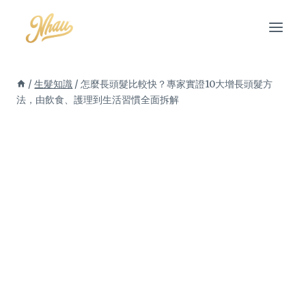
Skip
to
content
/
生髮知識
/
怎麼長頭髮比較快？專家實證10大增長頭髮方
法，由飲食、護理到生活習慣全面拆解