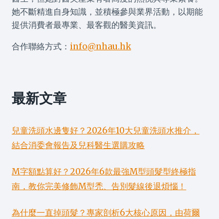
她不斷精進自身知識，並積極參與業界活動，以期能
提供消費者最專業、最客觀的醫美資訊。
合作聯絡方式：
info@nhau.hk
最新文章
兒童洗頭水邊隻好？2026年10大兒童洗頭水推介，
結合消委會報告及兒科醫生選購攻略
M字額點算好？2026年6款最強M型頭髮型終極指
南，教你完美修飾M型禿、告別髮線後退煩惱！
為什麼一直掉頭髮？專家剖析6大核心原因，由荷爾