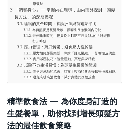
康髮絲
「調和身心」— 掌握內在環境，由內而外探討「頭髮
長方法」的深層奧秘
睡眠的黃金時間：養護肝血與荷爾蒙平衡
為何熬夜是長髮天敵：影響生長激素與內分泌
最佳睡眠時間：把握晚上11點至凌晨1點的「肝經循
行」時段
壓力管理：疏肝解鬱，避免壓力性掉髮
壓力如何影響頭髮：導致「肝氣鬱結」，影響頭皮供血
實用減壓技巧：適量運動、冥想與深呼吸
戒除不良生活習慣：為頭髮生長掃除障礙
煙草與酒精的危害：尼古丁與酒精會直接損害毛囊細胞
避免高糖高油飲食：減少身體的炎性反應
精準飲食法 — 為你度身訂造的
生髮餐單，助你找到增長頭髮方
法的最佳飲食策略