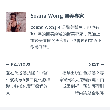
Yoana Wong 醫美專家
Yoana Wong 不是醫美醫生，但也有
10+年的醫美經驗的醫美專家，做過上
市醫美集團的美容師，也曾經創立過小
型美容院。
Post
PREVIOUS
NEXT
還在為脫髮煩惱？中醫
提早出現白色頭髮？專
navigation
生髮獨家4步曲從根源增
家教你4大逆轉關鍵：由
髮，數據化實證療程效
成因剖析、預防護理到
果
時尚染髮全攻略